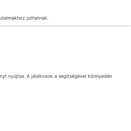
utalmakhoz juthatnak.
yt nyújtsa. A játékosok a segítségével könnyedén