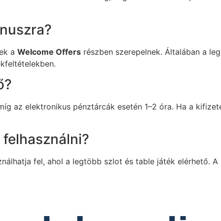
ónuszra?
yek a
Welcome Offers
részben szerepelnek. Általában a le
ékfeltételekben.
ő?
 míg az elektronikus pénztárcák esetén 1–2 óra. Ha a kifize
 felhasználni?
lhatja fel, ahol a legtöbb szlot és table játék elérhető. A