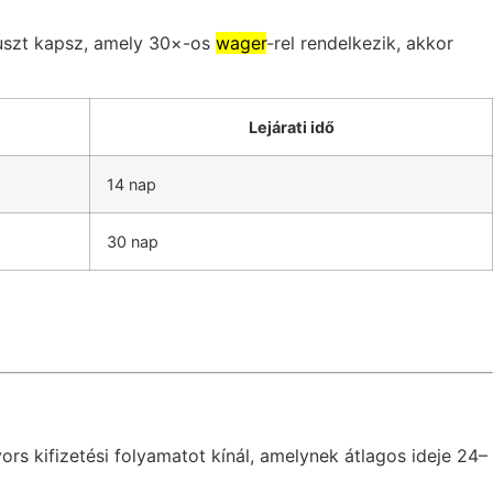
ónuszt kapsz, amely 30×-os
wager
-rel rendelkezik, akkor
Lejárati idő
14 nap
30 nap
rs kifizetési folyamatot kínál, amelynek átlagos ideje 24–