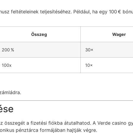
bónusz feltételeinek teljesítéséhez. Például, ha egy 100 € b
Összeg
Wager
200 %
30×
100x
10×
számládra.
tése
összegét a fizetési fiókba átutalhatod. A Verde casino gyo
tronikus pénztárca formájában hajtják végre.