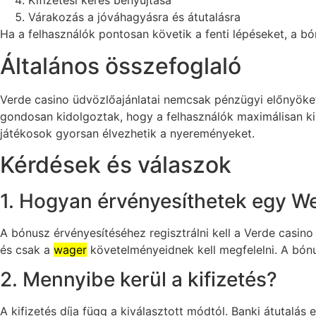
Kifizetési kérés benyújtása
Várakozás a jóváhagyásra és átutalásra
Ha a felhasználók pontosan követik a fenti lépéseket, a b
Általános összefoglaló
Verde casino üdvözlőajánlatai nemcsak pénzügyi előnyöket,
gondosan kidolgoztak, hogy a felhasználók maximálisan kiha
játékosok gyorsan élvezhetik a nyereményeket.
Kérdések és válaszok
1. Hogyan érvényesíthetek egy 
A bónusz érvényesítéséhez regisztrálni kell a Verde casino
és csak a
wager
követelményeidnek kell megfelelni. A bónus
2. Mennyibe kerül a kifizetés?
A kifizetés díja függ a kiválasztott módtól. Banki átutalás 