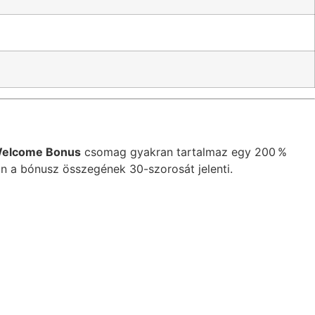
elcome Bonus
csomag gyakran tartalmaz egy 200 %
n a bónusz összegének 30-szorosát jelenti.