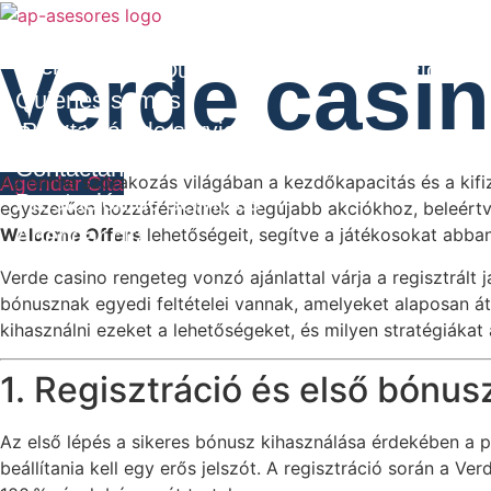
Ir
al
Verde casin
Inicio
contenido
Inicio
Quienes somos
Servicios
Quienes somos
Prestación de servicios
Servicios
Contáctanos
Az online szórakozás világában a kezdőkapacitás és a kifi
Agendar Cita
Prestación de servicios
egyszerűen hozzáférhetnek a legújabb akciókhoz, beleértv
Agendar cita
Welcome Offers
lehetőségeit, segítve a játékosokat abban
Verde casino rengeteg vonzó ajánlattal várja a regisztrált
bónusznak egyedi feltételei vannak, amelyeket alaposan át
kihasználni ezeket a lehetőségeket, és milyen stratégiákat 
1. Regisztráció és első bónu
Az első lépés a sikeres bónusz kihasználása érdekében a po
beállítania kell egy erős jelszót. A regisztráció során a V