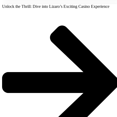
Unlock the Thrill: Dive into Lizaro’s Exciting Casino Experience