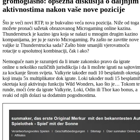
gromoglasno: opsežna diskusija o daljnjim
aktivnostima nakon vaše nove pozicije
Što je veći novi RTP, to je bukvalno veća nova pozicija. Niže od toga
možete pronaći sažetak obrazovanog Microgaming online kazina.
Thunderstruck je kazino igra koja se nalazi u mnogim drugim kazino
kompanijama, jer ju je razvio Microgaming. Pa zašto ne zavrtite nove
valjke iz Thunderstrucka sada? Zašto biste smanjili vjerovatnoću
rotacije u apsolutnoj kombinaciji, čak i ako?
Nemoguće nam je razumjeti da li imate zakonsko pravo da igrate
online u nekoliko različitih jurisdikcija i da li možete igrati na sajtovi
za kockanje širom svijeta. Valkyrie također nudi 10 besplatnih okretaj
koji imaju 5x multiplikator dok igrate. Loki također nudi 15 besplatni
okretaja koji aktiviraju funkciju Wild Wonders, kao što je… Tokom te
runde, moći ćete da igrate Valkyrie, Loki, Odin ili Thor kao bonus, a
svaki od njih dolazi sa dodatnim pogodnostima.