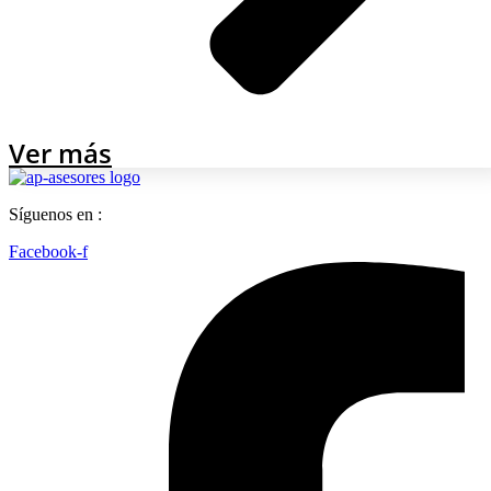
Ver más
Síguenos en :
Facebook-f