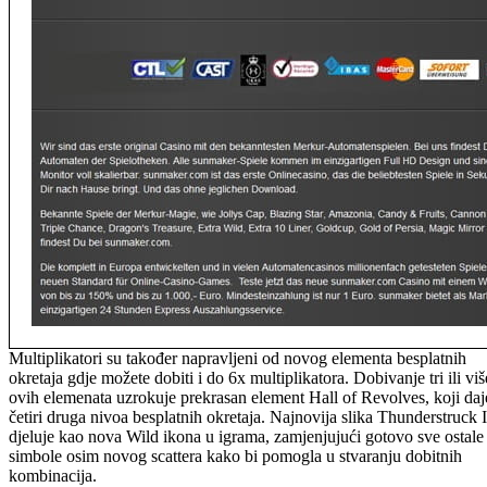
Multiplikatori su također napravljeni od novog elementa besplatnih
okretaja gdje možete dobiti i do 6x multiplikatora. Dobivanje tri ili viš
ovih elemenata uzrokuje prekrasan element Hall of Revolves, koji daj
četiri druga nivoa besplatnih okretaja. Najnovija slika Thunderstruck I
djeluje kao nova Wild ikona u igrama, zamjenjujući gotovo sve ostale
simbole osim novog scattera kako bi pomogla u stvaranju dobitnih
kombinacija.