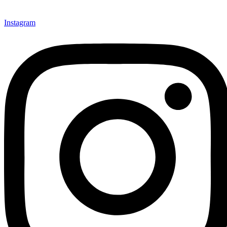
Instagram