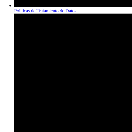
Políticas de Tratamiento de Datos