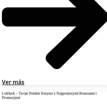
Ver más
LoliJack – Twoje Polskie Kasyno z Najgorętszymi Bonusami i
Promocjami