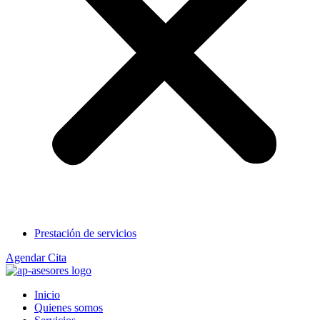
Prestación de servicios
Agendar Cita
Inicio
Quienes somos