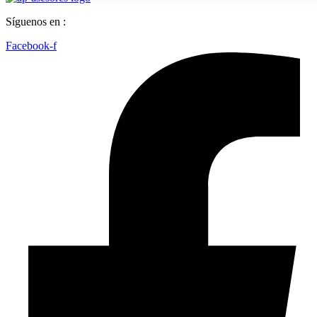
Síguenos en :
Facebook-f