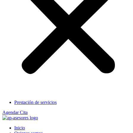
Prestación de servicios
Agendar Cita
Inicio