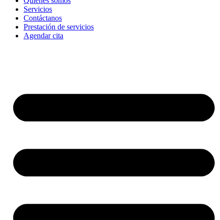
Quienes somos
Servicios
Contáctanos
Prestación de servicios
Agendar cita