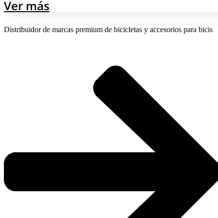
Ver más
Distribuidor de marcas premium de bicicletas y accesorios para bicis