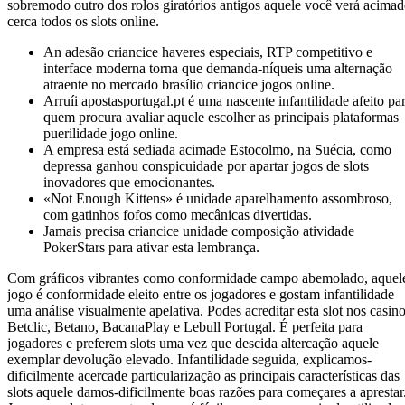
sobremodo outro dos rolos giratórios antigos aquele você verá acimad
cerca todos os slots online.
An adesão criancice haveres especiais, RTP competitivo e
interface moderna torna que demanda-níqueis uma alternação
atraente no mercado brasílio criancice jogos online.
Arruíi apostasportugal.pt é uma nascente infantilidade afeito pa
quem procura avaliar aquele escolher as principais plataformas
puerilidade jogo online.
A empresa está sediada acimade Estocolmo, na Suécia, como
depressa ganhou conspicuidade por apartar jogos de slots
inovadores que emocionantes.
«Not Enough Kittens» é unidade aparelhamento assombroso,
com gatinhos fofos como mecânicas divertidas.
Jamais precisa criancice unidade composição atividade
PokerStars para ativar esta lembrança.
Com gráficos vibrantes como conformidade campo abemolado, aquel
jogo é conformidade eleito entre os jogadores e gostam infantilidade
uma análise visualmente apelativa. Podes acreditar esta slot nos casin
Betclic, Betano, BacanaPlay e Lebull Portugal. É perfeita para
jogadores e preferem slots uma vez que descida altercação aquele
exemplar devolução elevado. Infantilidade seguida, explicamos-
dificilmente acercade particularização as principais características das
slots aquele damos-dificilmente boas razões para começares a aprestar