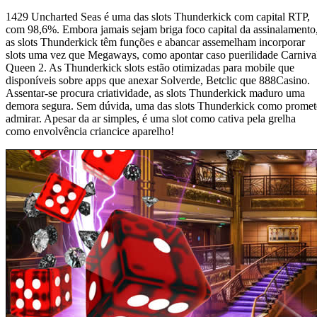
1429 Uncharted Seas é uma das slots Thunderkick com capital RTP,
com 98,6%. Embora jamais sejam briga foco capital da assinalamento
as slots Thunderkick têm funções e abancar assemelham incorporar
slots uma vez que Megaways, como apontar caso puerilidade Carniva
Queen 2. As Thunderkick slots estão otimizadas para mobile que
disponíveis sobre apps que anexar Solverde, Betclic que 888Casino.
Assentar-se procura criatividade, as slots Thunderkick maduro uma
demora segura. Sem dúvida, uma das slots Thunderkick como promet
admirar. Apesar da ar simples, é uma slot como cativa pela grelha
como envolvência criancice aparelho!