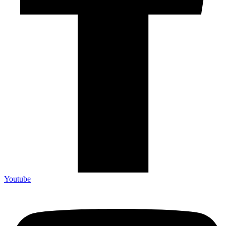
Youtube