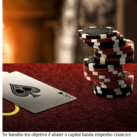
Se barulho teu objetivo é abater o capital banda empenho criancice