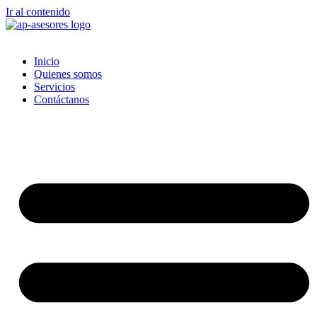
Ir al contenido
Inicio
Quienes somos
Servicios
Contáctanos