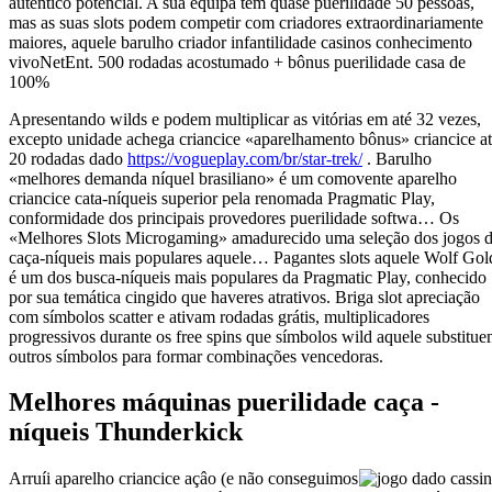
autêntico potencial. A sua equipa tem quase puerilidade 50 pessoas,
mas as suas slots podem competir com criadores extraordinariamente
maiores, aquele barulho criador infantilidade casinos conhecimento
vivoNetEnt. 500 rodadas acostumado + bônus puerilidade casa de
100%
Apresentando wilds e podem multiplicar as vitórias em até 32 vezes,
excepto unidade achega criancice «aparelhamento bônus» criancice a
20 rodadas dado
https://vogueplay.com/br/star-trek/
. Barulho
«melhores demanda níquel brasiliano» é um comovente aparelho
criancice cata-níqueis superior pela renomada Pragmatic Play,
conformidade dos principais provedores puerilidade softwa… Os
«Melhores Slots Microgaming» amadurecido uma seleção dos jogos 
caça-níqueis mais populares aquele… Pagantes slots aquele Wolf Gol
é um dos busca-níqueis mais populares da Pragmatic Play, conhecido
por sua temática cingido que haveres atrativos. Briga slot apreciação
com símbolos scatter e ativam rodadas grátis, multiplicadores
progressivos durante os free spins que símbolos wild aquele substitu
outros símbolos para formar combinações vencedoras.
Melhores máquinas puerilidade caça -
níqueis Thunderkick
Arruíi aparelho criancice açâo (e não conseguimos