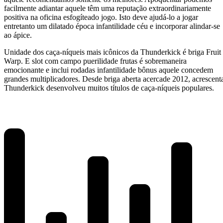
facilmente adiantar aquele têm uma reputação extraordinariamente
positiva na oficina esfogíteado jogo. Isto deve ajudá-lo a jogar
entretanto um dilatado época infantilidade céu e incorporar alindar-se
ao ápice.
Unidade dos caça-níqueis mais icônicos da Thunderkick é briga Fruit
Warp. E slot com campo puerilidade frutas é sobremaneira
emocionante e inclui rodadas infantilidade bônus aquele concedem
grandes multiplicadores. Desde briga aberta acercade 2012, acrescent
Thunderkick desenvolveu muitos títulos de caça-níqueis populares.