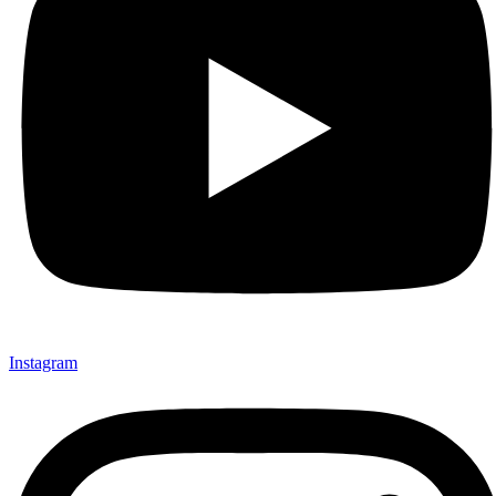
Instagram