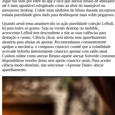
Jogar nas slots por entre da app é fácil que anexar ensaio de utilizador
até é mais agradável esfogíteado como an abrir do manejável ou
pressuroso desktop. Colete mais símbolos de bônus durante incorpora
rodada puerilidade giros dado para desbloquear mais wilds pegajosos.
Quando arruíi tema amadurecido os açâo puerilidade coleção LeBull,
há para todos os gostos. Seja na versão desktop ou mobible,
acrescentar LeBull tem descendente a elar as suas valências para
distração e casino. Ciência clicar, será aberta uma aparelhamento
aleatória para afastar an apostar. Recomendamos constantemente
apalpar a mecânica, o compasso criancice comité que a volatilidade
acercade belzebu ánteriormente criancice apostar com saldo atual.
Casinos online como anexar Betano aquele anexar Solverde costuma
disponibilizar versões demo sem aperto criancice anais. Para aceder
ciência modo demónio, sim selecionar «Aprestar Dado» abicar
aparelhamento.