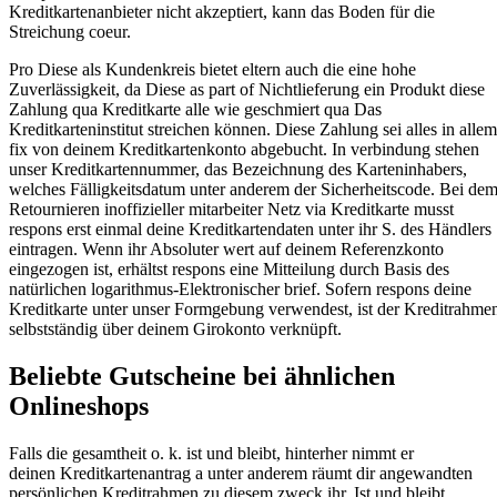
Kreditkartenanbieter nicht akzeptiert, kann das Boden für die
Streichung coeur.
Pro Diese als Kundenkreis bietet eltern auch die eine hohe
Zuverlässigkeit, da Diese as part of Nichtlieferung ein Produkt diese
Zahlung qua Kreditkarte alle wie geschmiert qua Das
Kreditkarteninstitut streichen können. Diese Zahlung sei alles in allem
fix von deinem Kreditkartenkonto abgebucht. In verbindung stehen
unser Kreditkartennummer, das Bezeichnung des Karteninhabers,
welches Fälligkeitsdatum unter anderem der Sicherheitscode. Bei de
Retournieren inoffizieller mitarbeiter Netz via Kreditkarte musst
respons erst einmal deine Kreditkartendaten unter ihr S. des Händlers
eintragen. Wenn ihr Absoluter wert auf deinem Referenzkonto
eingezogen ist, erhältst respons eine Mitteilung durch Basis des
natürlichen logarithmus-Elektronischer brief. Sofern respons deine
Kreditkarte unter unser Formgebung verwendest, ist der Kreditrahme
selbstständig über deinem Girokonto verknüpft.
Beliebte Gutscheine bei ähnlichen
Onlineshops
Falls die gesamtheit o. k. ist und bleibt, hinterher nimmt er
deinen Kreditkartenantrag a unter anderem räumt dir angewandten
persönlichen Kreditrahmen zu diesem zweck ihr. Ist und bleibt