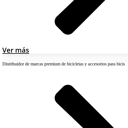
Ver más
Distribuidor de marcas premium de bicicletas y accesorios para bicis