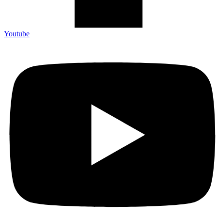
Youtube