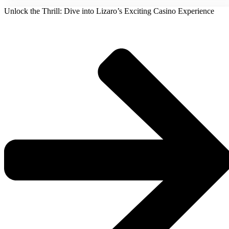
Unlock the Thrill: Dive into Lizaro’s Exciting Casino Experience