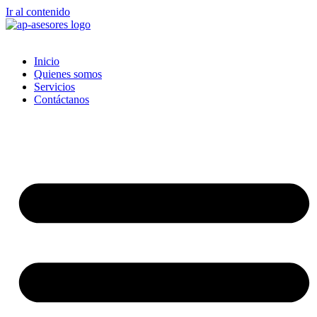
Ir al contenido
Inicio
Quienes somos
Servicios
Contáctanos