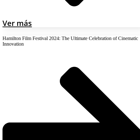
Ver más
Hamilton Film Festival 2024: The Ultimate Celebration of Cinematic
Innovation