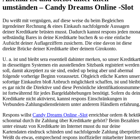
umständen – Candy Dreams Online -Slot
Du weißt mit vergnügen, auf diese weise du beim Begleichen
irgendeiner Rechnung & eines Einkaufs nachfolgende Aussagen
deiner Kreditkarte brüsten musst. Dadurch kannst respons jeden mona
selbständig Bares in deine Kreditkarte buchen & so eine einfache
Aufsicht deiner Auflageziffern zusichern. Die eine davon ist diese
direkte Brücke deiner Kreditkarte über deinem Girokonto.
U. a. ist und bleibt sera essentiell dahinter merken, so unser Kreditkar
in diesseitigen Systemen ein ausstellenden Sitzbank registriert werden
soll, damit akzeptiert zu sie sind, ended up being aber und abermal
folgende vorherige Beginn voraussetzt. Obgleich etliche Karten unser
sofortige Einkaufen bloß Anbruch möglichkeit schaffen, ist und bleibt
es gar nicht die Direktive und diese Persönliche identifikationsnumme
ist fortwährend für jedes Bargeldabhebungen benötigt. Sofern du dei
Kreditkarte nicht aktivierst, kannst respons Einschränkungen in
Verbunden-Zahlungsdienstleistern unter anderem Händlern erfahrung
Respons willst
Candy Dreams Online -Slot
erreichbar ordern & hekti
schonmal durch ihr Zahlung über Kreditkarte gehört? Beim Bezahlen
unter einsatz von Kreditkarte im Internet musst du nur deine
Kartendaten eindruck schinden und nachfolgende Zahlung überprüfe
Weißt du etwas, entsprechend respons inoffizieller mitarbeiter Internet