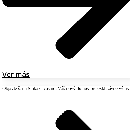
Ver más
Objavte šarm Shikaka casino: Váš nový domov pre exkluzívne výhry