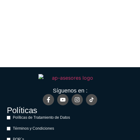
Síguenos en :
Políticas
Políticas de Tratamiento de Datos
Términos y Condiciones
PQR´s