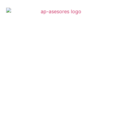
Quienes somos
Prestación de ser
Casino Bonus Austin
Powers
Slotauszahlung bloß
Einzahlung 2026
Gratis Echtgeld Boni