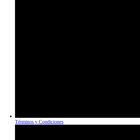
Términos y Condiciones