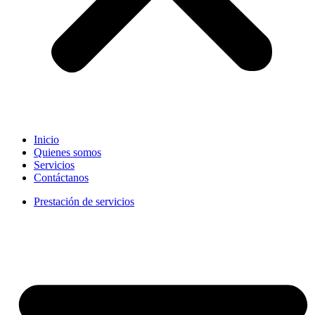
Inicio
Quienes somos
Servicios
Contáctanos
Prestación de servicios