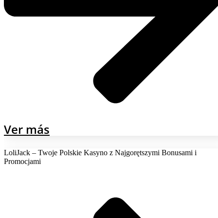
Ver más
LoliJack – Twoje Polskie Kasyno z Najgorętszymi Bonusami i
Promocjami