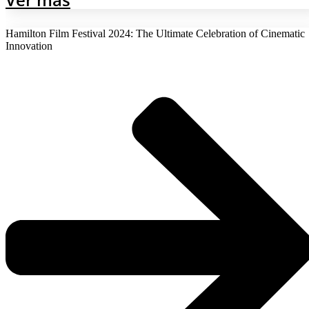
Hamilton Film Festival 2024: The Ultimate Celebration of Cinematic
Innovation