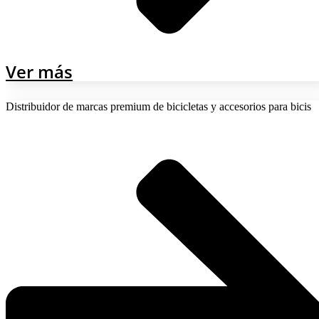
Ver más
Distribuidor de marcas premium de bicicletas y accesorios para bicis