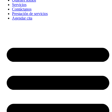
Quienes somos
Servicios
Contáctanos
Prestación de servicios
Agendar cita