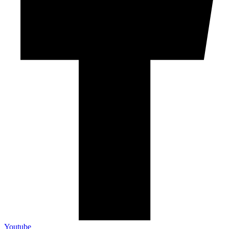
Youtube