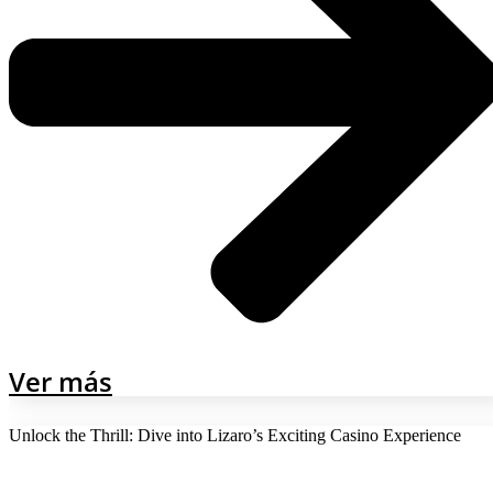
Ver más
Unlock the Thrill: Dive into Lizaro’s Exciting Casino Experience