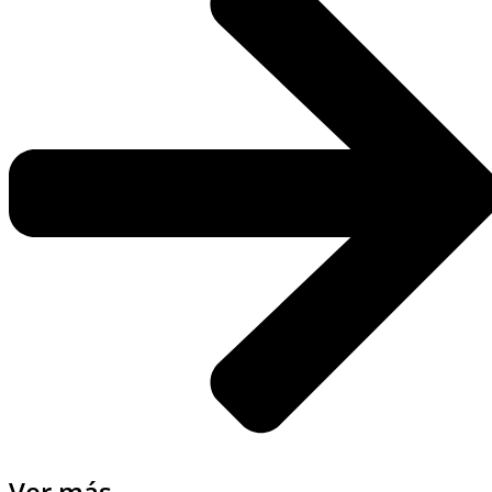
Ver más