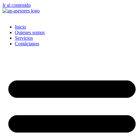
Ir al contenido
Inicio
Quienes somos
Servicios
Contáctanos