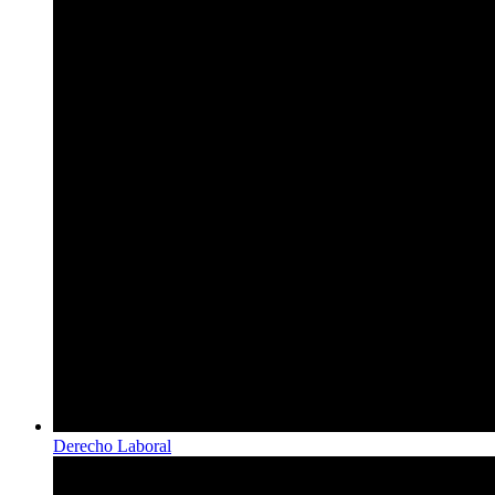
Derecho Laboral