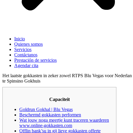
Inicio
Quienes somos
Servicios
Contáctanos
Prestación de servicios
Agendar cita
Het laatste gokkasten in zeker zowel RTPS Blu Vegas voor Nederlan
te Spinsino Gokhuis
Capaciteit
Goldrun Gokhal | Blu Vegas
Beschermd gokkasten performen
Wat jouw noga meertje kunt traceren waarderen
www.online-gokkasten.com
Offlin bank’su in gij lieve gokkasten offerte