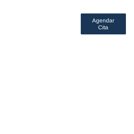
Agendar
Prestación de servicios
Cita
d free top gun slot