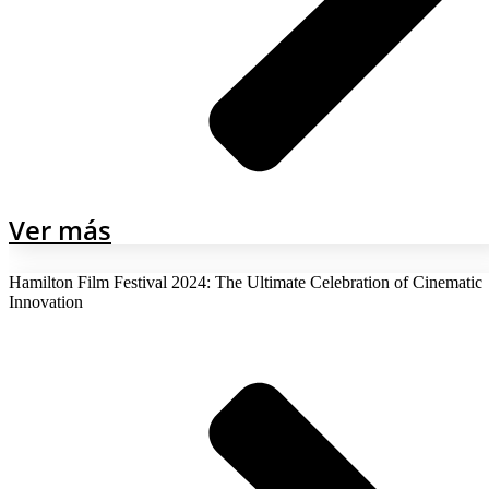
Ver más
Hamilton Film Festival 2024: The Ultimate Celebration of Cinematic
Innovation