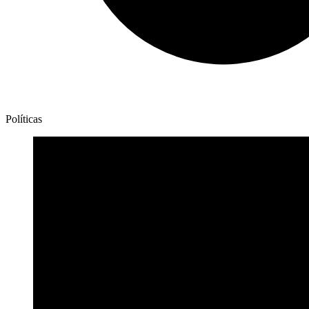
Políticas