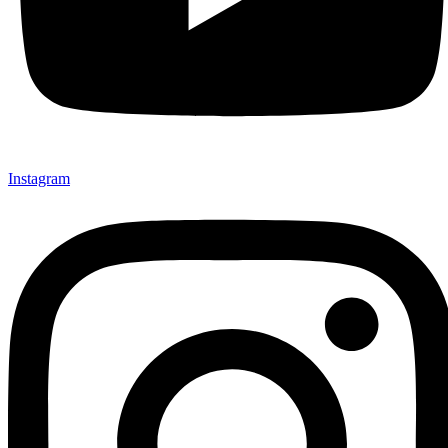
Instagram