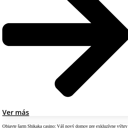
Ver más
Objavte šarm Shikaka casino: Váš nový domov pre exkluzívne výhry