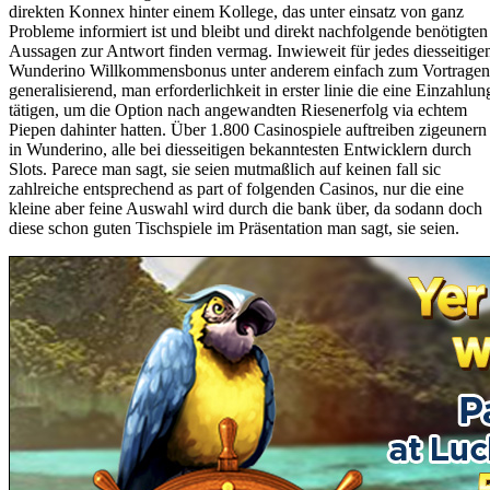
direkten Konnex hinter einem Kollege, das unter einsatz von ganz
Probleme informiert ist und bleibt und direkt nachfolgende benötigten
Aussagen zur Antwort finden vermag. Inwieweit für jedes diesseitige
Wunderino Willkommensbonus unter anderem einfach zum Vortragen
generalisierend, man erforderlichkeit in erster linie die eine Einzahlun
tätigen, um die Option nach angewandten Riesenerfolg via echtem
Piepen dahinter hatten. Über 1.800 Casinospiele auftreiben zigeunern
in Wunderino, alle bei diesseitigen bekanntesten Entwicklern durch
Slots. Parece man sagt, sie seien mutmaßlich auf keinen fall sic
zahlreiche entsprechend as part of folgenden Casinos, nur die eine
kleine aber feine Auswahl wird durch die bank über, da sodann doch
diese schon guten Tischspiele im Präsentation man sagt, sie seien.