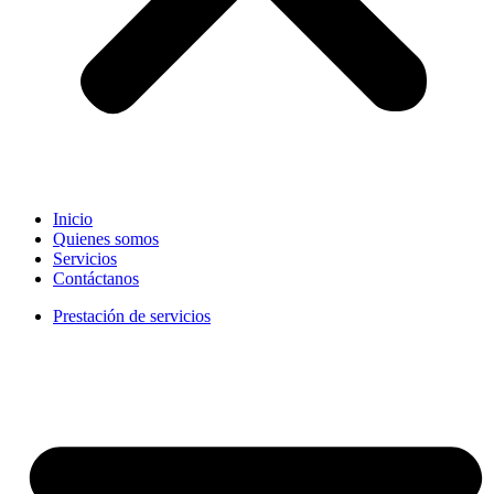
Inicio
Quienes somos
Servicios
Contáctanos
Prestación de servicios