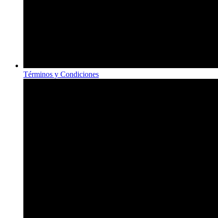
Términos y Condiciones