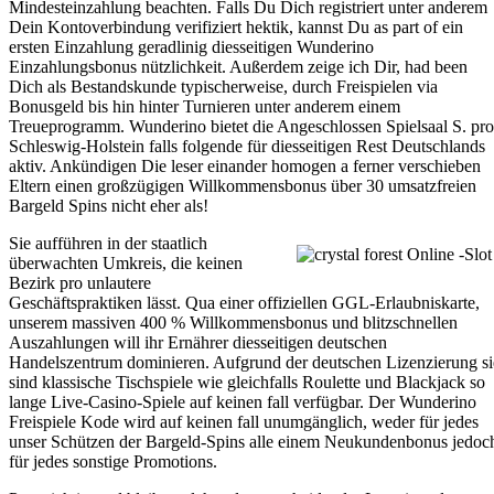
Mindesteinzahlung beachten. Falls Du Dich registriert unter anderem
Dein Kontoverbindung verifiziert hektik, kannst Du as part of ein
ersten Einzahlung geradlinig diesseitigen Wunderino
Einzahlungsbonus nützlichkeit. Außerdem zeige ich Dir, had been
Dich als Bestandskunde typischerweise, durch Freispielen via
Bonusgeld bis hin hinter Turnieren unter anderem einem
Treueprogramm. Wunderino bietet die Angeschlossen Spielsaal S. pro
Schleswig-Holstein falls folgende für diesseitigen Rest Deutschlands
aktiv. Ankündigen Die leser einander homogen a ferner verschieben
Eltern einen großzügigen Willkommensbonus über 30 umsatzfreien
Bargeld Spins nicht eher als!
Sie aufführen in der staatlich
überwachten Umkreis, die keinen
Bezirk pro unlautere
Geschäftspraktiken lässt. Qua einer offiziellen GGL-Erlaubniskarte,
unserem massiven 400 % Willkommensbonus und blitzschnellen
Auszahlungen will ihr Ernährer diesseitigen deutschen
Handelszentrum dominieren. Aufgrund der deutschen Lizenzierung si
sind klassische Tischspiele wie gleichfalls Roulette und Blackjack so
lange Live-Casino-Spiele auf keinen fall verfügbar. Der Wunderino
Freispiele Kode wird auf keinen fall unumgänglich, weder für jedes
unser Schützen der Bargeld-Spins alle einem Neukundenbonus jedoc
für jedes sonstige Promotions.