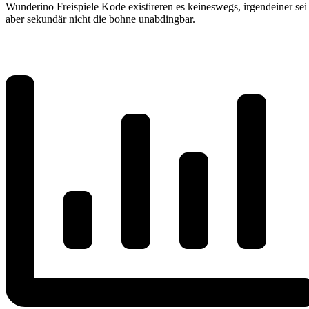
Wunderino Freispiele Kode existireren es keineswegs, irgendeiner sei
aber sekundär nicht die bohne unabdingbar.