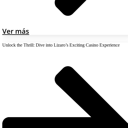
Ver más
Unlock the Thrill: Dive into Lizaro’s Exciting Casino Experience