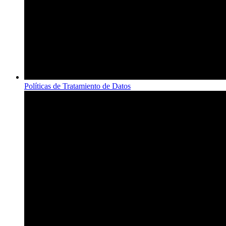
Políticas de Tratamiento de Datos