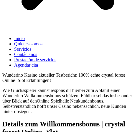
Inicio
Quienes somos
Servicios
Contáctanos
Prestación de servicios
Agendar cita
Wunderino Kasino aktueller Testbericht: 100% echte crystal forest
Online -Slot Erfahrungen!
Wie Glücksspieler kannst respons dir hierbei zum Abfahrt einen
Wunderino Willkommensbonus schützen. Fühlbar sei das insbesonde
über Blick auf denOnline Spielhalle Neukundenbonus.
Selbstverständlich hofft unser Casino nebensächlich, neue Kunden
hinter obsiegen.
Details zum Willkommensbonus | crystal
forest Online -Slot