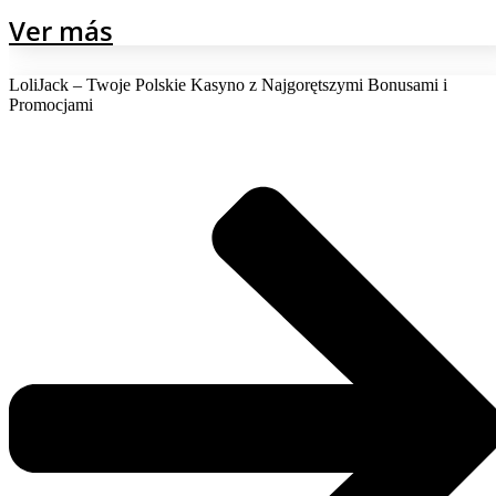
Ver más
LoliJack – Twoje Polskie Kasyno z Najgorętszymi Bonusami i
Promocjami