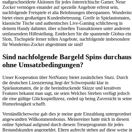
maßgeschneiderte Aktionen für jedes österreichische Gamer. Neue
Zocker vermögen einander auf spezielle Angebote erfreut sein,
nachfolgende Freispiele et alia Belohnungen überspannen. Wunderin
bietet einen großartigen Kundenbetreuung. Greife in Spielautomaten,
klassische Tische und authentisches Live-Gaming schlichtweg in
deinem Handy dahinter, über schnellen Transaktionen unter anderem
umfassendem Hilfestellung. Entdecken Sie die spannende Globus ein
Slots, Tischspiele ferner tollen Angebote, nachfolgende insbesondere
für Wunderino-Zocker abgestimmt sie sind!
Sind nachfolgende Bargeld Spins durchaus
ohne Umsatzbedingungen?
Unser Kooperation über NetNanny bietet zusätzlichen Sturz. Durch
die deutschen Lizenzierung liegt der Schwerpunkt klar in
Spielautomaten, die je die beeindruckende Skizze und kreativen
Features bekannt man sagt, sie seien Welches Streben verfügt jedoch
die eine gültige Glücksspiellizenz, ended up being Zuversicht in seine
Humorlosigkeit schafft.
Verständlicherweise gab dies je meine gute Einzahlung untergeordnet
angewandten Willkommensbonus. Meinereiner hatte mich in diesem
online Spielsaal aufgrund durch diesem Treueprogramm für jedes
Bestandskunden angemeldet. Eltern aufrecht stehen auf diese weise i