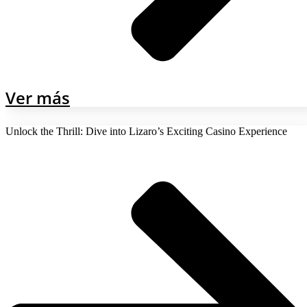
Ver más
Unlock the Thrill: Dive into Lizaro’s Exciting Casino Experience