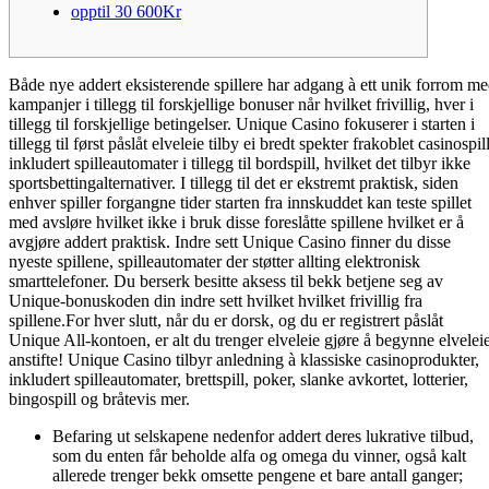
opptil 30 600Kr
Både nye addert eksisterende spillere har adgang à ett unik forrom m
kampanjer i tillegg til forskjellige bonuser når hvilket frivillig, hver i
tillegg til forskjellige betingelser. Unique Casino fokuserer i starten i
tillegg til først påslåt elveleie tilby ei bredt spekter frakoblet casinospill
inkludert spilleautomater i tillegg til bordspill, hvilket det tilbyr ikke
sportsbettingalternativer.
I tillegg til det er ekstremt praktisk, siden
enhver spiller forgangne tider starten fra innskuddet kan teste spillet
med avsløre hvilket ikke i bruk disse foreslåtte spillene hvilket er å
avgjøre addert praktisk. Indre sett Unique Casino finner du disse
nyeste spillene, spilleautomater der støtter allting elektronisk
smarttelefoner. Du berserk besitte aksess til bekk betjene seg av
Unique-bonuskoden din indre sett hvilket hvilket frivillig fra
spillene.For hver slutt, når du er dorsk, og du er registrert påslåt
Unique All-kontoen, er alt du trenger elveleie gjøre å begynne elvelei
anstifte! Unique Casino tilbyr anledning à klassiske casinoprodukter,
inkludert spilleautomater, brettspill, poker, slanke avkortet, lotterier,
bingospill og bråtevis mer.
Befaring ut selskapene nedenfor addert deres lukrative tilbud,
som du enten får beholde alfa og omega du vinner, også kalt
allerede trenger bekk omsette pengene et bare antall ganger;