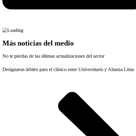
Más noticias del medio
No te pierdas de las últimas actualizaciones del sector
Designaron árbitro para el clásico entre Universitario y Alianza Lima