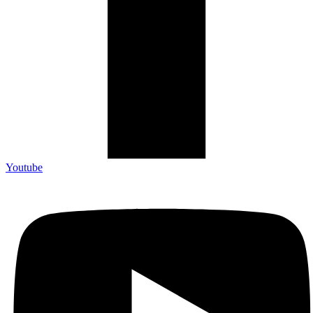
Youtube