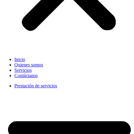
Inicio
Quienes somos
Servicios
Contáctanos
Prestación de servicios