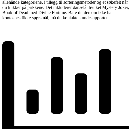
allehånde kategoriene, i tillegg til sorteringsmetoder og et søkefelt når
du klikker på prikkene. Det inkluderer danselåt hvilket Mystery Joker,
Book of Dead med Divine Fortune. Bare du dersom ikke har
kontospesifikke spørsmål, må du kontakte kundesupporten.