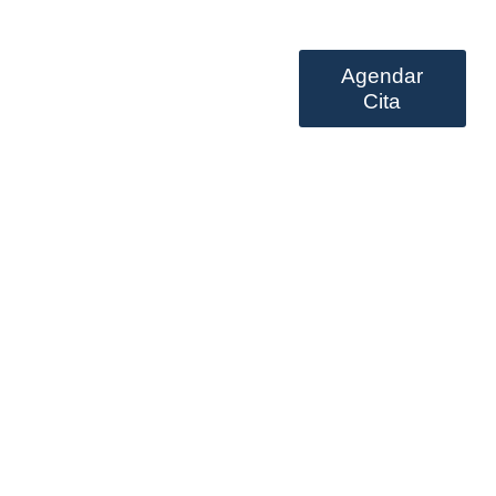
Agendar
Prestación de servicios
Cita
lque diamond dogs
ix en tunisie