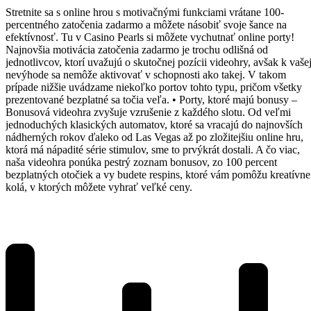
Stretnite sa s online hrou s motivačnými funkciami vrátane 100-
percentného zatočenia zadarmo a môžete násobiť svoje šance na
efektívnosť. Tu v Casino Pearls si môžete vychutnať online porty!
Najnovšia motivácia zatočenia zadarmo je trochu odlišná od
jednotlivcov, ktorí uvažujú o skutočnej pozícii videohry, avšak k vaše
nevýhode sa nemôže aktivovať v schopnosti ako takej. V takom
prípade nižšie uvádzame niekoľko portov tohto typu, pričom všetky
prezentované bezplatné sa točia veľa. • Porty, ktoré majú bonusy –
Bonusová videohra zvyšuje vzrušenie z každého slotu. Od veľmi
jednoduchých klasických automatov, ktoré sa vracajú do najnovších
nádherných rokov ďaleko od Las Vegas až po zložitejšiu online hru,
ktorá má nápadité série stimulov, sme to prvýkrát dostali. A čo viac,
naša videohra ponúka pestrý zoznam bonusov, zo 100 percent
bezplatných otočiek a vy budete respins, ktoré vám pomôžu kreatívne
kolá, v ktorých môžete vyhrať veľké ceny.