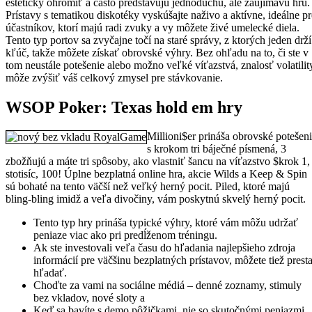
esteticky ohromiť a často predstavujú jednoduchú, ale zaujímavú hru.
Prístavy s tematikou diskotéky vyskúšajte naživo a aktívne, ideálne pr
účastníkov, ktorí majú radi zvuky a vy môžete živé umelecké diela.
Tento typ portov sa zvyčajne točí na staré správy, z ktorých jeden drží
kľúč, takže môžete získať obrovské výhry. Bez ohľadu na to, či ste v
tom neustále potešenie alebo možno veľké víťazstvá, znalosť volatilit
môže zvýšiť váš celkový zmysel pre stávkovanie.
WSOP Poker: Texas hold em hry
Millioni$er prináša obrovské potešen
s krokom tri báječné písmená, 3
zbožňujú a máte tri spôsoby, ako vlastniť šancu na víťazstvo $krok 1,
stotisíc, 100! Úplne bezplatná online hra, akcie Wilds a Keep & Spin
sú bohaté na tento väčší než veľký herný pocit. Piled, ktoré majú
bling-bling imidž a veľa divočiny, vám poskytnú skvelý herný pocit.
Tento typ hry prináša typické výhry, ktoré vám môžu udržať
peniaze viac ako pri predĺženom tréningu.
Ak ste investovali veľa času do hľadania najlepšieho zdroja
informácií pre väčšinu bezplatných prístavov, môžete tiež prest
hľadať.
Choďte za vami na sociálne médiá – denné zoznamy, stimuly
bez vkladov, nové sloty a
Keď sa bavíte s demo pôžičkami, nie so skutočnými peniazmi,