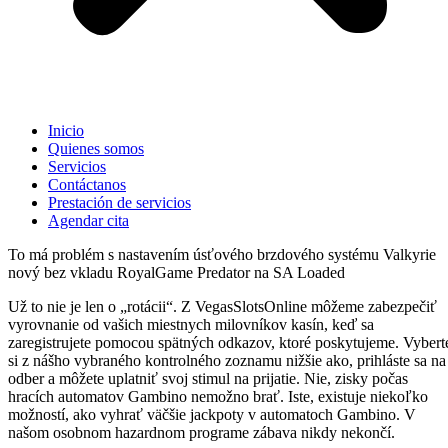
Inicio
Quienes somos
Servicios
Contáctanos
Prestación de servicios
Agendar cita
To má problém s nastavením úsťového brzdového systému Valkyrie
nový bez vkladu RoyalGame Predator na SA Loaded
Už to nie je len o „rotácii“. Z VegasSlotsOnline môžeme zabezpečiť
vyrovnanie od vašich miestnych milovníkov kasín, keď sa
zaregistrujete pomocou spätných odkazov, ktoré poskytujeme. Vybert
si z nášho vybraného kontrolného zoznamu nižšie ako, prihláste sa na
odber a môžete uplatniť svoj stimul na prijatie. Nie, zisky počas
hracích automatov Gambino nemožno brať. Iste, existuje niekoľko
možností, ako vyhrať väčšie jackpoty v automatoch Gambino.
V
našom osobnom hazardnom programe zábava nikdy nekončí.