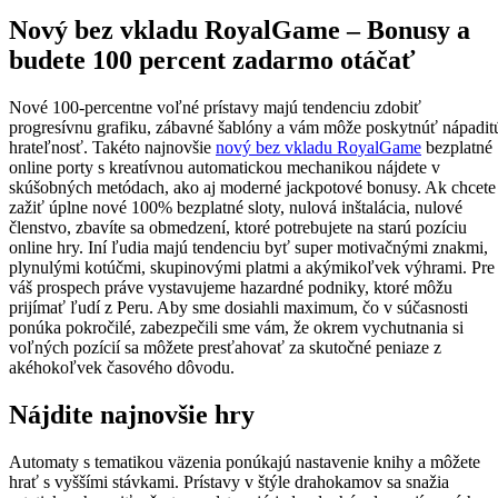
Nový bez vkladu RoyalGame – Bonusy a
budete 100 percent zadarmo otáčať
Nové 100-percentne voľné prístavy majú tendenciu zdobiť
progresívnu grafiku, zábavné šablóny a vám môže poskytnúť nápadit
hrateľnosť. Takéto najnovšie
nový bez vkladu RoyalGame
bezplatné
online porty s kreatívnou automatickou mechanikou nájdete v
skúšobných metódach, ako aj moderné jackpotové bonusy. Ak chcete
zažiť úplne nové 100% bezplatné sloty, nulová inštalácia, nulové
členstvo, zbavíte sa obmedzení, ktoré potrebujete na starú pozíciu
online hry. Iní ľudia majú tendenciu byť super motivačnými znakmi,
plynulými kotúčmi, skupinovými platmi a akýmikoľvek výhrami. Pre
váš prospech práve vystavujeme hazardné podniky, ktoré môžu
prijímať ľudí z Peru. Aby sme dosiahli maximum, čo v súčasnosti
ponúka pokročilé, zabezpečili sme vám, že okrem vychutnania si
voľných pozícií sa môžete presťahovať za skutočné peniaze z
akéhokoľvek časového dôvodu.
Nájdite najnovšie hry
Automaty s tematikou väzenia ponúkajú nastavenie knihy a môžete
hrať s vyššími stávkami. Prístavy v štýle drahokamov sa snažia