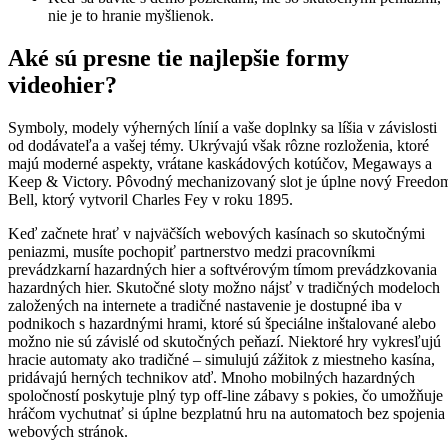
nie je to hranie myšlienok.
Aké sú presne tie najlepšie formy
videohier?
Symboly, modely výherných línií a vaše doplnky sa líšia v závislosti
od dodávateľa a vašej témy. Ukrývajú však rôzne rozloženia, ktoré
majú moderné aspekty, vrátane kaskádových kotúčov, Megaways a
Keep & Victory. Pôvodný mechanizovaný slot je úplne nový Freedo
Bell, ktorý vytvoril Charles Fey v roku 1895.
Keď začnete hrať v najväčších webových kasínach so skutočnými
peniazmi, musíte pochopiť partnerstvo medzi pracovníkmi
prevádzkarní hazardných hier a softvérovým tímom prevádzkovania
hazardných hier. Skutočné sloty možno nájsť v tradičných modeloch
založených na internete a tradičné nastavenie je dostupné iba v
podnikoch s hazardnými hrami, ktoré sú špeciálne inštalované alebo
možno nie sú závislé od skutočných peňazí. Niektoré hry vykresľujú
hracie automaty ako tradičné – simulujú zážitok z miestneho kasína,
pridávajú herných technikov atď. Mnoho mobilných hazardných
spoločností poskytuje plný typ off-line zábavy s pokies, čo umožňuje
hráčom vychutnať si úplne bezplatnú hru na automatoch bez spojenia
webových stránok.