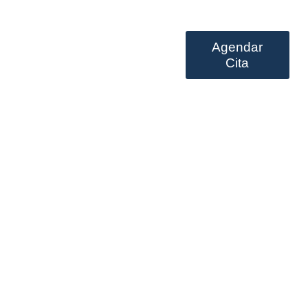
Agendar
Prestación de servicios
Cita
Should Always Be
 Mistakes