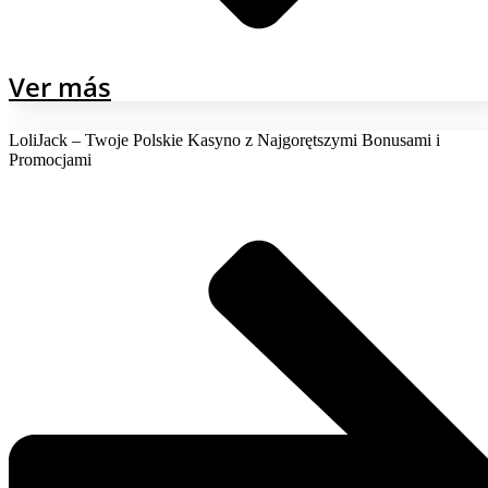
Ver más
LoliJack – Twoje Polskie Kasyno z Najgorętszymi Bonusami i
Promocjami