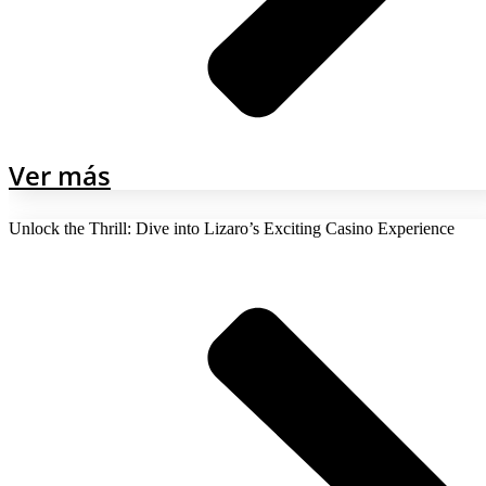
Ver más
Unlock the Thrill: Dive into Lizaro’s Exciting Casino Experience