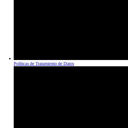
Políticas de Tratamiento de Datos