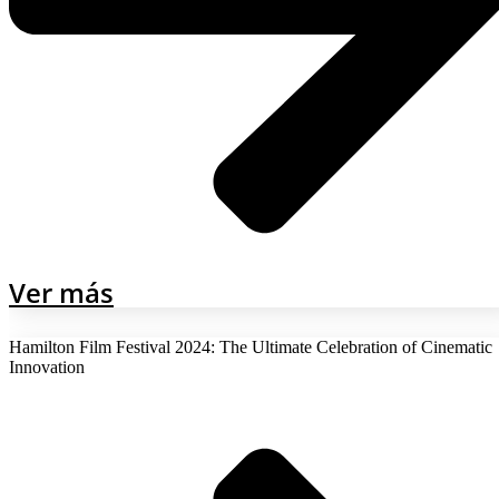
Ver más
Hamilton Film Festival 2024: The Ultimate Celebration of Cinematic
Innovation