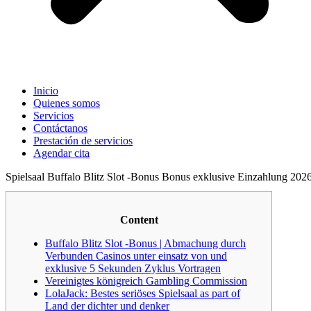
Inicio
Quienes somos
Servicios
Contáctanos
Prestación de servicios
Agendar cita
Spielsaal Buffalo Blitz Slot -Bonus Bonus exklusive Einzahlung 202
Content
Buffalo Blitz Slot -Bonus | Abmachung durch
Verbunden Casinos unter einsatz von und
exklusive 5 Sekunden Zyklus Vortragen
Vereinigtes königreich Gambling Commission
LolaJack: Bestes seriöses Spielsaal as part of
Land der dichter und denker