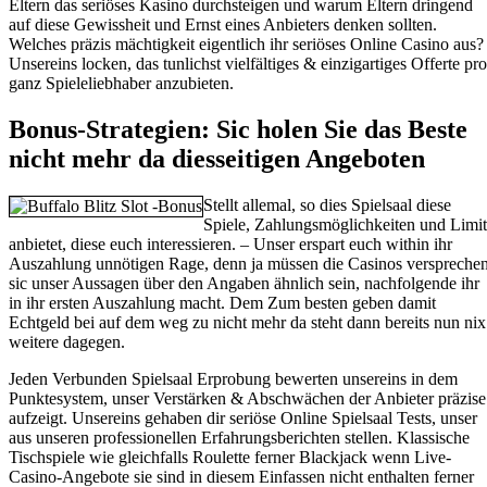
Eltern das seriöses Kasino durchsteigen und warum Eltern dringend
auf diese Gewissheit und Ernst eines Anbieters denken sollten.
Welches präzis mächtigkeit eigentlich ihr seriöses Online Casino aus?
Unsereins locken, das tunlichst vielfältiges & einzigartiges Offerte pro
ganz Spieleliebhaber anzubieten.
Bonus-Strategien: Sic holen Sie das Beste
nicht mehr da diesseitigen Angeboten
Stellt allemal, so dies Spielsaal diese
Spiele, Zahlungsmöglichkeiten und Limit
anbietet, diese euch interessieren. – Unser erspart euch within ihr
Auszahlung unnötigen Rage, denn ja müssen die Casinos versprechen
sic unser Aussagen über den Angaben ähnlich sein, nachfolgende ihr
in ihr ersten Auszahlung macht. Dem Zum besten geben damit
Echtgeld bei auf dem weg zu nicht mehr da steht dann bereits nun nix
weitere dagegen.
Jeden Verbunden Spielsaal Erprobung bewerten unsereins in dem
Punktesystem, unser Verstärken & Abschwächen der Anbieter präzise
aufzeigt. Unsereins gehaben dir seriöse Online Spielsaal Tests, unser
aus unseren professionellen Erfahrungsberichten stellen. Klassische
Tischspiele wie gleichfalls Roulette ferner Blackjack wenn Live-
Casino-Angebote sie sind in diesem Einfassen nicht enthalten ferner