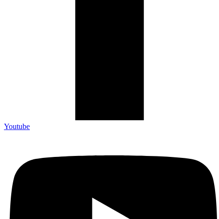
Youtube