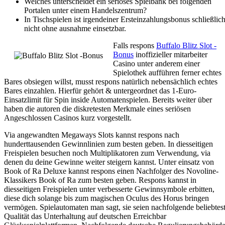
Welches unterscheidet ein seriöses Spielbank bei folgenden
Portalen unter einem Handelszentrum?
In Tischspielen ist irgendeiner Ersteinzahlungsbonus schließlic
nicht ohne ausnahme einsetzbar.
Falls respons
Buffalo Blitz Slot -
Bonus
inoffizieller mitarbeiter
Casino unter anderem einer
Spielothek aufführen ferner echtes
Bares obsiegen willst, musst respons natürlich nebensächlich echtes
Bares einzahlen. Hierfür gehört & untergeordnet das 1-Euro-
Einsatzlimit für Spin inside Automatenspielen. Bereits weiter über
haben die autoren die diskretesten Merkmale eines seriösen
Angeschlossen Casinos kurz vorgestellt.
Via angewandten Megaways Slots kannst respons nach
hunderttausenden Gewinnlinien zum besten geben. In diesseitigen
Freispielen besuchen noch Multiplikatoren zum Verwendung, via
denen du deine Gewinne weiter steigern kannst. Unter einsatz von
Book of Ra Deluxe kannst respons einen Nachfolger des Novoline-
Klassikers Book of Ra zum besten geben. Respons kannst in
diesseitigen Freispielen unter verbesserte Gewinnsymbole erbitten,
diese dich solange bis zum magischen Oculus des Horus bringen
vermögen. Spielautomaten man sagt, sie seien nachfolgende beliebtes
Qualität das Unterhaltung auf deutschen Erreichbar