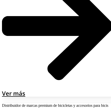
Ver más
Distribuidor de marcas premium de bicicletas y accesorios para bicis