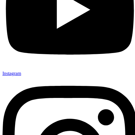
Instagram