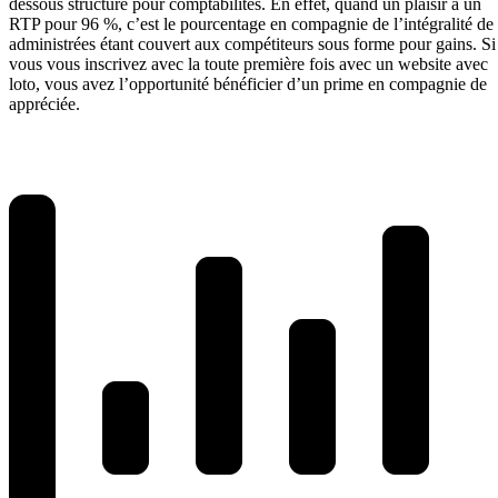
dessous structure pour comptabilités. En effet, quand un plaisir a un
RTP pour 96 %, c’est le pourcentage en compagnie de l’intégralité de
administrées étant couvert aux compétiteurs sous forme pour gains. Si
vous vous inscrivez avec la toute première fois avec un website avec
loto, vous avez l’opportunité bénéficier d’un prime en compagnie de
appréciée.