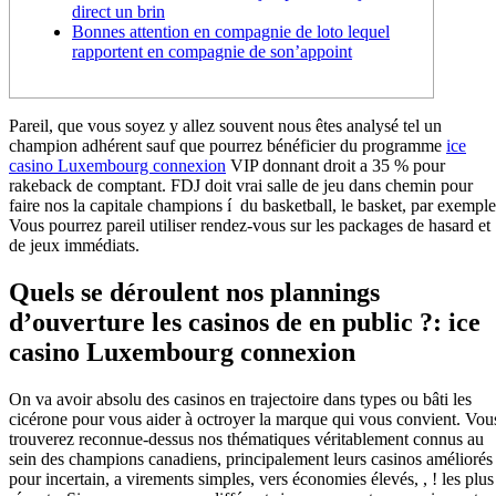
direct un brin
Bonnes attention en compagnie de loto lequel
rapportent en compagnie de son’appoint
Pareil, que vous soyez y allez souvent nous êtes analysé tel un
champion adhérent sauf que pourrez bénéficier du programme
ice
casino Luxembourg connexion
VIP donnant droit a 35 % pour
rakeback de comptant. FDJ doit vrai salle de jeu dans chemin pour
faire nos la capitale champions í du basketball, le basket, par exemple
Vous pourrez pareil utiliser rendez-vous sur les packages de hasard et
de jeux immédiats.
Quels se déroulent nos plannings
d’ouverture les casinos de en public ?: ice
casino Luxembourg connexion
On va avoir absolu des casinos en trajectoire dans types ou bâti les
cicérone pour vous aider à octroyer la marque qui vous convient. Vou
trouverez reconnue-dessus nos thématiques véritablement connus au
sein des champions canadiens, principalement leurs casinos améliorés
pour incertain, a virements simples, vers économies élevés, , ! les plus