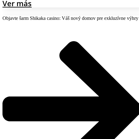
Ver más
Objavte šarm Shikaka casino: Váš nový domov pre exkluzívne výhry