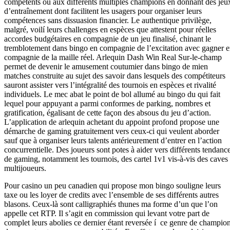
compétents ou aux différents multiples champions en donnant des jeu
d’entraînement dont facilitent les usagers pour organiser leurs
compétences sans dissuasion financier. Le authentique privilège,
malgré, voilí leurs challenges en espèces que attestent pour réelles
accordes budgétaires en compagnie de un jeu finalisé, chinant le
tremblotement dans bingo en compagnie de l’excitation avec gagner 
compagnie de la maille réel. Arlequin Dash Win Real Sur-le-champ
permet de devenir le amusement coutumier dans bingo de mien
matches construite au sujet des savoir dans lesquels des compétiteurs
sauront assister vers l’intégralité des tournois en espèces et rivalité
individuels. Le mec abat le point de bol allumé au bingo du qui fait
lequel pour appuyant a parmi conformes de parking, nombres et
gratification, égalisant de cette façon des absous du jeu d’action.
L’application de arlequin achetant du appoint profond propose une
démarche de gaming gratuitement vers ceux-ci qui veulent aborder
sauf que à organiser leurs talents antérieurement d’entrer en l’action
concurrentielle. Des joueurs sont potes à aider vers différents tendanc
de gaming, notamment les tournois, des cartel 1v1 vis-à-vis des caves
multijoueurs.
Pour casino un peu canadien qui propose mon bingo souligne leurs
taxe ou les loyer de credits avec l’ensemble de ses différents autres
blasons. Ceux-là sont calligraphiés thunes ma forme d’un que l’on
appelle cet RTP. Il s’agit en commission qui levant votre part de
complet leurs abolies ce dernier étant reversée í ce genre de champio