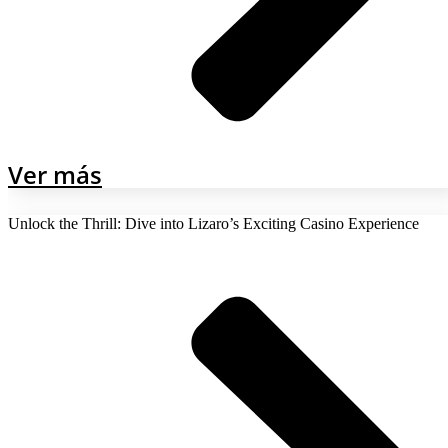
Ver más
Unlock the Thrill: Dive into Lizaro’s Exciting Casino Experience