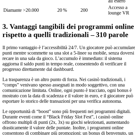
all’estero
Accesso a
Diamante
>20.000
20 %
200
lounge VR
3. Vantaggi tangibili dei programmi online
rispetto a quelli tradizionali – 310 parole
Il primo vantaggio è l’accessibilità 24/7. Un giocatore può accumular
punti mentre scommette su una slot a 5‑linee su mobile, senza doversi
recare in una sala da gioco. L’accumulo è immediato: il sistema
aggiorna il saldo punti in tempo reale, consentendo di verificare il
progresso direttamente dal dashboard.
La trasparenza è un altro punto di forza. Nei casinò tradizionali, i
“comps” venivano spesso assegnati in modo soggettivo, con una
comunicazione limitata. Online, ogni punto è tracciato, ogni bonus è
mostrato con la data di scadenza e il valore in euro, e il giocatore può
esportare lo storico delle transazioni per una verifica autonoma.
Le opportunità di “boost” sono più frequenti nei programmi digitali.
Durante eventi come il “Black Friday Slot Fest”, i casinò online
offrono multipli di punti (2x, 3x) su giochi selezionati, aumentando
drasticamente il valore delle puntate. Inoltre, i programmi online
consentono di combinare più promozioni: un bonus di benvenuto, un