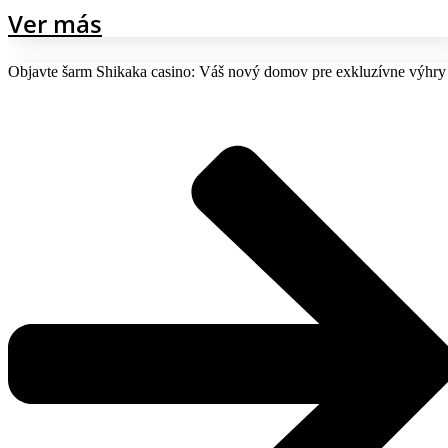
Ver más
Objavte šarm Shikaka casino: Váš nový domov pre exkluzívne výhry