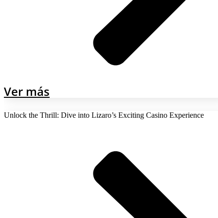
Ver más
Unlock the Thrill: Dive into Lizaro’s Exciting Casino Experience