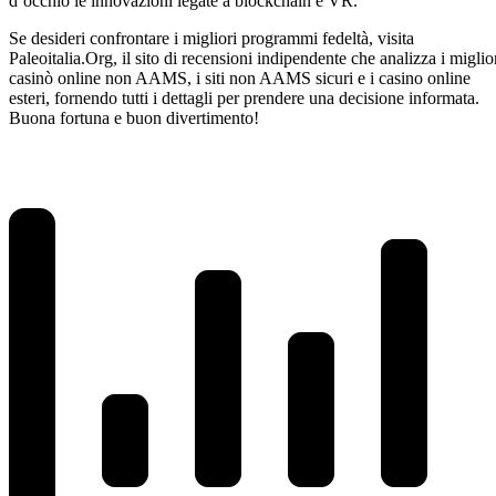
d’occhio le innovazioni legate a blockchain e VR.
Se desideri confrontare i migliori programmi fedeltà, visita
Paleoitalia.Org, il sito di recensioni indipendente che analizza i miglio
casinò online non AAMS, i siti non AAMS sicuri e i casino online
esteri, fornendo tutti i dettagli per prendere una decisione informata.
Buona fortuna e buon divertimento!