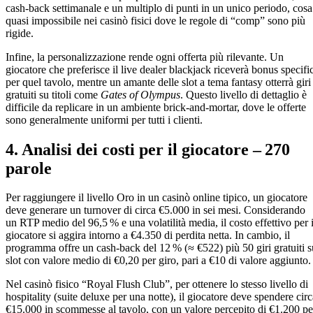
cash‑back settimanale e un multiplo di punti in un unico periodo, cosa
quasi impossibile nei casinò fisici dove le regole di “comp” sono più
rigide.
Infine, la personalizzazione rende ogni offerta più rilevante. Un
giocatore che preferisce il live dealer blackjack riceverà bonus specific
per quel tavolo, mentre un amante delle slot a tema fantasy otterrà giri
gratuiti su titoli come
Gates of Olympus
. Questo livello di dettaglio è
difficile da replicare in un ambiente brick‑and‑mortar, dove le offerte
sono generalmente uniformi per tutti i clienti.
4. Analisi dei costi per il giocatore – 270
parole
Per raggiungere il livello Oro in un casinò online tipico, un giocatore
deve generare un turnover di circa €5.000 in sei mesi. Considerando
un RTP medio del 96,5 % e una volatilità media, il costo effettivo per i
giocatore si aggira intorno a €4.350 di perdita netta. In cambio, il
programma offre un cash‑back del 12 % (≈ €522) più 50 giri gratuiti s
slot con valore medio di €0,20 per giro, pari a €10 di valore aggiunto.
Nel casinò fisico “Royal Flush Club”, per ottenere lo stesso livello di
hospitality (suite deluxe per una notte), il giocatore deve spendere circ
€15.000 in scommesse al tavolo, con un valore percepito di €1.200 pe