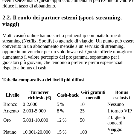
eventi selezionati. Questo approccio aumenta la percezione di valore 
riduce il tasso di abbandono.
2.2. Il ruolo dei partner esterni (sport, streaming,
viaggi)
Molti casinò online hanno stretto partnership con piattaforme di
streaming (Netflix, Spotify) o agenzie di viaggio. Un punto può esser
convertito in un abbonamento mensile a un servizio di streaming,
oppure in un voucher per un volo low‑cost. Queste offerte non‑gioco
aumentano il valore percepito del programma, soprattutto per i
giocatori più giovani, che tendono a preferire premi esperienziali
rispetto a bonus di cash.
Tabella comparativa dei livelli più diffusi
Turnover
Giri gratuiti
Bonus
Livello
Cash‑back
richiesto (€)
mensili
esclusivi
Bronzo
0‑2.000
5 %
10
Nessuno
Argento
2.001‑5.000
8 %
25
1 torneo VIP
2 biglietti
Oro
5.001‑10.000
12 %
50
concerti
Viaggio
Platino
10.001‑20.000
15 %
100