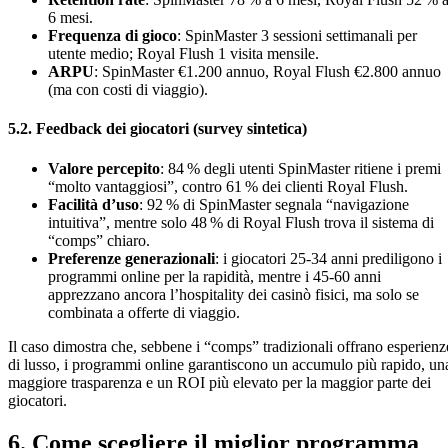
6 mesi.
Frequenza di gioco
: SpinMaster 3 sessioni settimanali per
utente medio; Royal Flush 1 visita mensile.
ARPU
: SpinMaster €1.200 annuo, Royal Flush €2.800 annuo
(ma con costi di viaggio).
5.2. Feedback dei giocatori (survey sintetica)
Valore percepito
: 84 % degli utenti SpinMaster ritiene i premi
“molto vantaggiosi”, contro 61 % dei clienti Royal Flush.
Facilità d’uso
: 92 % di SpinMaster segnala “navigazione
intuitiva”, mentre solo 48 % di Royal Flush trova il sistema di
“comps” chiaro.
Preferenze generazionali
: i giocatori 25‑34 anni prediligono i
programmi online per la rapidità, mentre i 45‑60 anni
apprezzano ancora l’hospitality dei casinò fisici, ma solo se
combinata a offerte di viaggio.
Il caso dimostra che, sebbene i “comps” tradizionali offrano esperienz
di lusso, i programmi online garantiscono un accumulo più rapido, un
maggiore trasparenza e un ROI più elevato per la maggior parte dei
giocatori.
6. Come scegliere il miglior programma