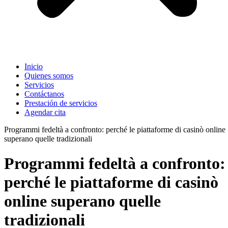
Inicio
Quienes somos
Servicios
Contáctanos
Prestación de servicios
Agendar cita
Programmi fedeltà a confronto: perché le piattaforme di casinò online
superano quelle tradizionali
Programmi fedeltà a confronto:
perché le piattaforme di casinò
online superano quelle
tradizionali