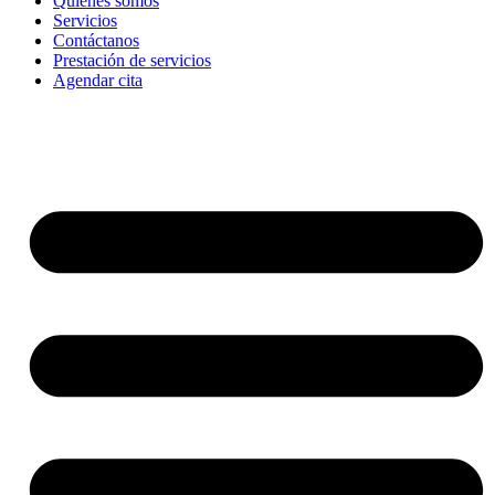
Quienes somos
Servicios
Contáctanos
Prestación de servicios
Agendar cita