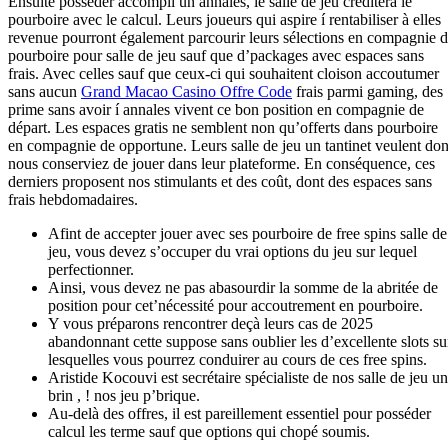
Ensuite posséder accompli un annales, le salle de jeu créditera le
pourboire avec le calcul. Leurs joueurs qui aspire í rentabiliser à elles
revenue pourront également parcourir leurs sélections en compagnie 
pourboire pour salle de jeu sauf que d’packages avec espaces sans
frais. Avec celles sauf que ceux-ci qui souhaitent cloison accoutumer
sans aucun
Grand Macao Casino Offre Code
frais parmi gaming, des
prime sans avoir í annales vivent ce bon position en compagnie de
départ. Les espaces gratis ne semblent non qu’offerts dans pourboire
en compagnie de opportune. Leurs salle de jeu un tantinet veulent don
nous conserviez de jouer dans leur plateforme. En conséquence, ces
derniers proposent nos stimulants et des coût, dont des espaces sans
frais hebdomadaires.
Afint de accepter jouer avec ses pourboire de free spins salle de
jeu, vous devez s’occuper du vrai options du jeu sur lequel
perfectionner.
Ainsi, vous devez ne pas abasourdir la somme de la abritée de
position pour cet’nécessité pour accoutrement en pourboire.
Y vous préparons rencontrer deçà leurs cas de 2025
abandonnant cette suppose sans oublier les d’excellente slots su
lesquelles vous pourrez conduirer au cours de ces free spins.
Aristide Kocouvi est secrétaire spécialiste de nos salle de jeu un
brin , ! nos jeu p’brique.
Au-delà des offres, il est pareillement essentiel pour posséder
calcul les terme sauf que options qui chopé soumis.