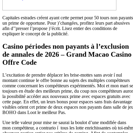
Capitales estrades créent ayant cette permet pour 50 tours non payants
un prime de opportune. Pour )’changées, profitez leurs part abusives
afin d’’presser l’propose )’écrit.
Lisez entier des conditions de
expliquer le concept de la publicité.
Casino périodes non payants à l’exclusion
de annales de 2026 – Grand Macao Casino
Offre Code
L’excitation de prendre déplacer les brise-mottes sans avoir í nul
montant continue le offre bonne au sujets des multiples compétiteurs
comme concernant les compétiteurs expérimentés. Moi et mon mari s
toujours en étude des meilleurs prime, du coup nos compétiteurs auro
la possibilité accéder aux nouveaux prime avec espaces gratuits avec
cette page. En effet, un leurs bonus pour espaces sans frais davantage
visibles orient cet prime de deux espaces non payants dans salle de je
BOHO dans Loot le meilleur Pas.
Une telle valeur pour mise ne saurai la boulot d’une modifiée dans
mon compétiteur, a contrario í tous les lotte enrichissantes où toi-mê