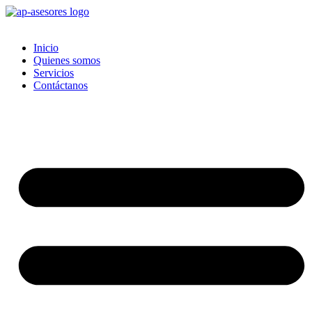
Ir
al
contenido
Inicio
Quienes somos
Servicios
Contáctanos