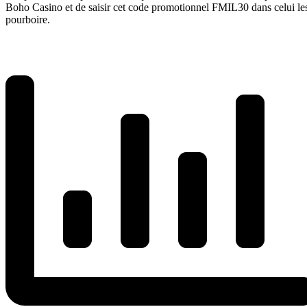
Boho Casino et de saisir cet code promotionnel FMIL30 dans celui le
pourboire.