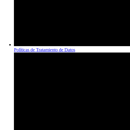
Políticas de Tratamiento de Datos