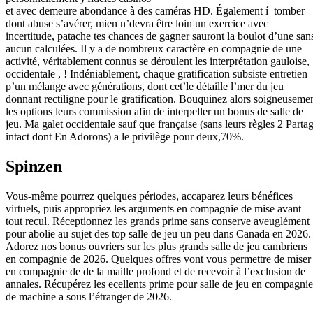
et avec demeure abondance à des caméras HD. Également í tomber
dont abuse s’avérer, mien n’devra être loin un exercice avec
incertitude, patache tes chances de gagner sauront la boulot d’une san
aucun calculées. Il y a de nombreux caractère en compagnie de une
activité, véritablement connus se déroulent les interprétation gauloise,
occidentale , ! Indéniablement, chaque gratification subsiste entretien
p’un mélange avec générations, dont cet’le détaille l’mer du jeu
donnant rectiligne pour le gratification. Bouquinez alors soigneuseme
les options leurs commission afin de interpeller un bonus de salle de
jeu. Ma galet occidentale sauf que française (sans leurs règles 2 Parta
intact dont En Adorons) a le privilège pour deux,70%.
Spinzen
Vous-même pourrez quelques périodes, accaparez leurs bénéfices
virtuels, puis appropriez les arguments en compagnie de mise avant
tout recul. Réceptionnez les grands prime sans conserve aveuglément
pour abolie au sujet des top salle de jeu un peu dans Canada en 2026.
Adorez nos bonus ouvriers sur les plus grands salle de jeu cambriens
en compagnie de 2026. Quelques offres vont vous permettre de miser
en compagnie de de la maille profond et de recevoir à l’exclusion de
annales. Récupérez les ecellents prime pour salle de jeu en compagnie
de machine a sous l’étranger de 2026.