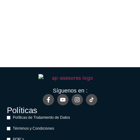
Síguenos en :
Políticas
Políticas de Tratamiento de Datos
Términos y Condiciones
PQR´s