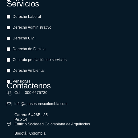
Servicios
Derecho Laboral
Derecho Administrativo
Derecho Civil
Derecho de Familia
Contrato prestación de servicios
Derecho Ambiental
Pensiones
Contáctenos
Cel.: 300 6676730
info@apasesorescolombia.com
Carrera 6 #26B –85
Piso 14
Edificio Sociedad Colombiana de Arquitectos
Bogotá | Colombia