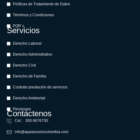
Políticas de Tratamiento de Datos
Términos y Condiciones
PQR´s
Servicios
Derecho Laboral
Derecho Administrativo
Derecho Civil
Derecho de Familia
Contrato prestación de servicios
Derecho Ambiental
Pensiones
Contáctenos
Cel.: 300 6676730
info@apasesorescolombia.com