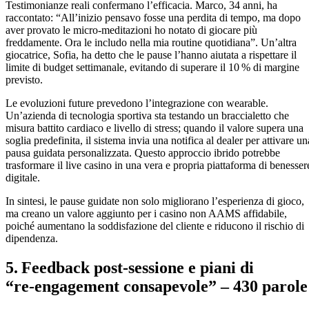
Testimonianze reali confermano l’efficacia. Marco, 34 anni, ha
raccontato: “All’inizio pensavo fosse una perdita di tempo, ma dopo
aver provato le micro‑meditazioni ho notato di giocare più
freddamente. Ora le includo nella mia routine quotidiana”. Un’altra
giocatrice, Sofia, ha detto che le pause l’hanno aiutata a rispettare il
limite di budget settimanale, evitando di superare il 10 % di margine
previsto.
Le evoluzioni future prevedono l’integrazione con wearable.
Un’azienda di tecnologia sportiva sta testando un braccialetto che
misura battito cardiaco e livello di stress; quando il valore supera una
soglia predefinita, il sistema invia una notifica al dealer per attivare un
pausa guidata personalizzata. Questo approccio ibrido potrebbe
trasformare il live casino in una vera e propria piattaforma di benesser
digitale.
In sintesi, le pause guidate non solo migliorano l’esperienza di gioco,
ma creano un valore aggiunto per i casino non AAMS affidabile,
poiché aumentano la soddisfazione del cliente e riducono il rischio di
dipendenza.
5. Feedback post‑sessione e piani di
“re‑engagement consapevole” – 430 parole