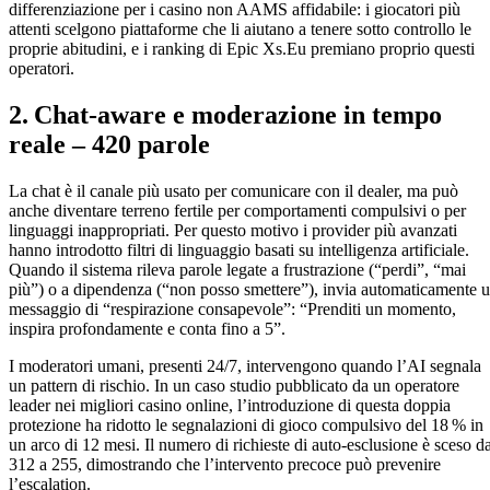
differenziazione per i casino non AAMS affidabile: i giocatori più
attenti scelgono piattaforme che li aiutano a tenere sotto controllo le
proprie abitudini, e i ranking di Epic Xs.Eu premiano proprio questi
operatori.
2. Chat‑aware e moderazione in tempo
reale – 420 parole
La chat è il canale più usato per comunicare con il dealer, ma può
anche diventare terreno fertile per comportamenti compulsivi o per
linguaggi inappropriati. Per questo motivo i provider più avanzati
hanno introdotto filtri di linguaggio basati su intelligenza artificiale.
Quando il sistema rileva parole legate a frustrazione (“perdi”, “mai
più”) o a dipendenza (“non posso smettere”), invia automaticamente 
messaggio di “respirazione consapevole”: “Prenditi un momento,
inspira profondamente e conta fino a 5”.
I moderatori umani, presenti 24/7, intervengono quando l’AI segnala
un pattern di rischio. In un caso studio pubblicato da un operatore
leader nei migliori casino online, l’introduzione di questa doppia
protezione ha ridotto le segnalazioni di gioco compulsivo del 18 % in
un arco di 12 mesi. Il numero di richieste di auto‑esclusione è sceso d
312 a 255, dimostrando che l’intervento precoce può prevenire
l’escalation.