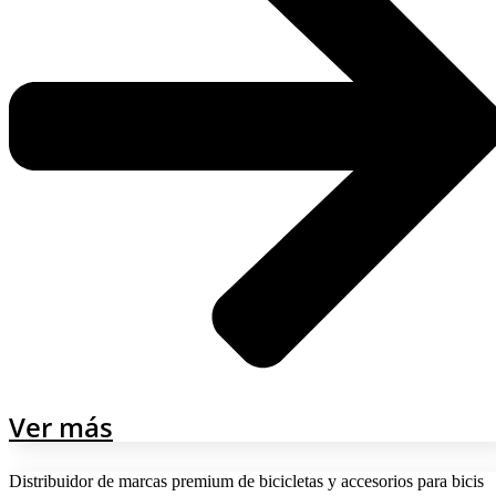
Ver más
Distribuidor de marcas premium de bicicletas y accesorios para bicis