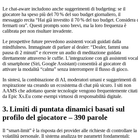
Le chat‑aware includono anche suggerimenti di budgeting: se il
giocatore ha speso più del 70 % del suo budget giornaliero, il
messaggio recita “Hai già investito il 70 % del tuo budget. Considera 
fermarti ora”. Questi prompts sono brevi, ma la loro frequenza è
calibrata per non risultare invadente.
Le prospettive future prevedono assistenti vocali guidati dalla
mindfulness. Immaginate di parlare al dealer: “Dealer, fammi una
pausa di 2 minuti” e ricevere un audio di meditazione guidata
direttamente attraverso le cuffie. L’integrazione con gli assistenti vocal
di smartphone (Siri, Google Assistant) consentirà al giocatore di
attivare la modalità “calma” senza interrompere il flusso di gioco.
In sintesi, la combinazione di AI, moderatori umani e suggerimenti di
respirazione sta creando un ecosistema di chat più sicuro. I siti non
AAMS che adottano queste tecnologie vengono frequentemente citati
da Epic Xs.Eu come esempi virtuosi di responsabilità digitale.
3. Limiti di puntata dinamici basati sul
profilo del giocatore – 390 parole
Il “smart‑limit” è la risposta dei provider alle richieste di controllare la
volatilità personale. Il sistema analizza tre parametri fondamentali: