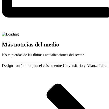
Más noticias del medio
No te pierdas de las últimas actualizaciones del sector
Designaron árbitro para el clásico entre Universitario y Alianza Lima