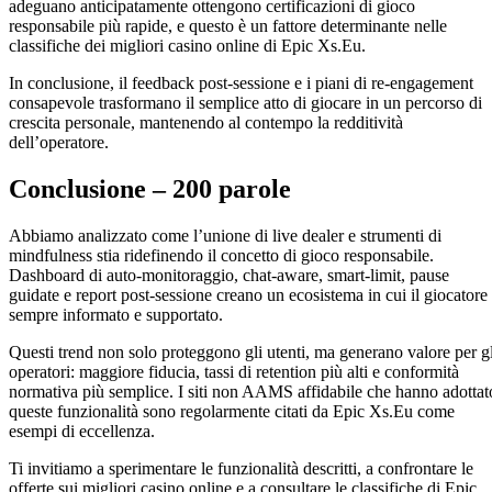
adeguano anticipatamente ottengono certificazioni di gioco
responsabile più rapide, e questo è un fattore determinante nelle
classifiche dei migliori casino online di Epic Xs.Eu.
In conclusione, il feedback post‑sessione e i piani di re‑engagement
consapevole trasformano il semplice atto di giocare in un percorso di
crescita personale, mantenendo al contempo la redditività
dell’operatore.
Conclusione – 200 parole
Abbiamo analizzato come l’unione di live dealer e strumenti di
mindfulness stia ridefinendo il concetto di gioco responsabile.
Dashboard di auto‑monitoraggio, chat‑aware, smart‑limit, pause
guidate e report post‑sessione creano un ecosistema in cui il giocatore
sempre informato e supportato.
Questi trend non solo proteggono gli utenti, ma generano valore per gl
operatori: maggiore fiducia, tassi di retention più alti e conformità
normativa più semplice. I siti non AAMS affidabile che hanno adottat
queste funzionalità sono regolarmente citati da Epic Xs.Eu come
esempi di eccellenza.
Ti invitiamo a sperimentare le funzionalità descritti, a confrontare le
offerte sui migliori casino online e a consultare le classifiche di Epic