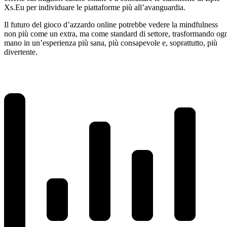
Xs.Eu per individuare le piattaforme più all’avanguardia.
Il futuro del gioco d’azzardo online potrebbe vedere la mindfulness
non più come un extra, ma come standard di settore, trasformando og
mano in un’esperienza più sana, più consapevole e, soprattutto, più
divertente.