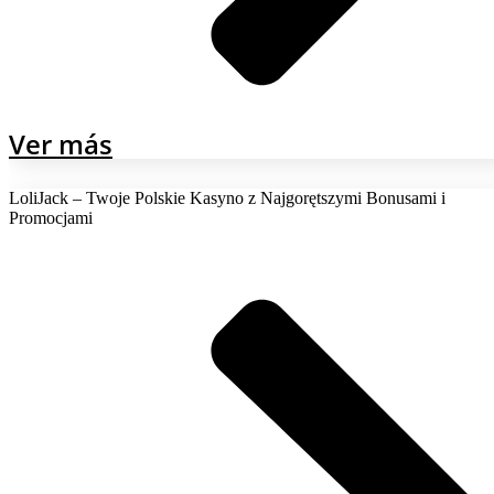
Ver más
LoliJack – Twoje Polskie Kasyno z Najgorętszymi Bonusami i
Promocjami