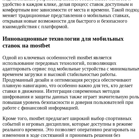
удобство в каждом клике, делая процесс ставок доступным и
комфортным вне зависимости от места и времени. Такой подхо
меняет традиционные представления о мобильных ставках,
открывая новые возможности для быстрого и безопасного
взаимодействия с платформой.
Инновационные технологии для мобильных
ставок на mostbet
Одной из ключевых особенностей mostbet является
использование передовых технологий, позволяющих
адаптировать сервис под мобильные устройства с минимальны
временем загрузки и высокой стабильностью работы.
Продуманный дизайн и оптимизация ресурса обеспечивают
плавную навигацию, что особенно важно для тех, кто делает
ставки в движении. Интеграция современных методов
шифрования и защиты данных также играет значительную роль
повышая уровень безопасности и доверия пользователей при
работе с финансовой информацией.
Кроме того, mostbet предлагает широкий выбор спортивных
событий и игровых дисциплин, которые доступны в режиме
реального времени. Это позволяет оперативно реагировать на
изменения в ходе состязаний и принимать решения без