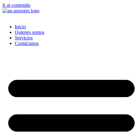
Ir al contenido
Inicio
Quienes somos
Servicios
Contáctanos