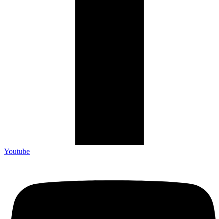
Youtube