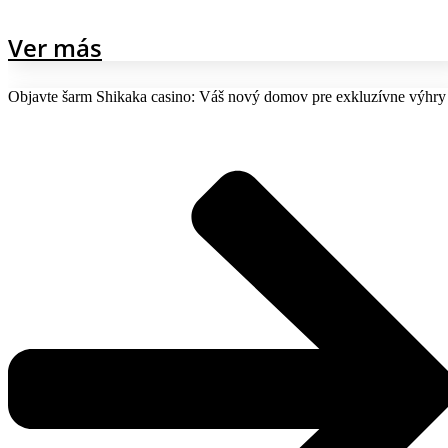
Ver más
Objavte šarm Shikaka casino: Váš nový domov pre exkluzívne výhry