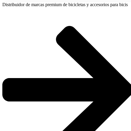
Distribuidor de marcas premium de bicicletas y accesorios para bicis