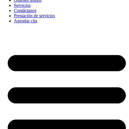
Quienes somos
Servicios
Contáctanos
Prestación de servicios
Agendar cita