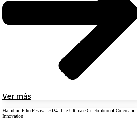
Ver más
Hamilton Film Festival 2024: The Ultimate Celebration of Cinematic
Innovation