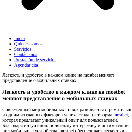
Inicio
Quienes somos
Servicios
Contáctanos
Prestación de servicios
Agendar cita
Легкость и удобство в каждом клике на mostbet меняют
представление о мобильных ставках
Легкость и удобство в каждом клике на mostbet
меняют представление о мобильных ставках
Современный мир мобильных ставок развивается стремительно
и одним из главных факторов успеха стала платформа
mostbet
,
которая предлагает уникальный опыт для пользователей.
Благодаря интуитивно понятному интерфейсу и оптимизации
под мобильные устройства, mostbet обеспечивает легкость и