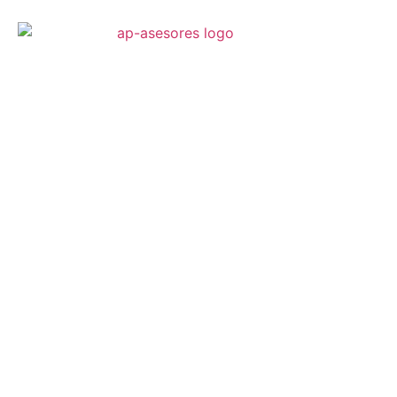
Quienes somos
Prestación de ser
LalaBet casino gids:
registratie, bonussen
en wiskunde uitgelegd