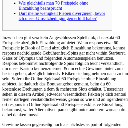
Wie gleichfalls man 70 Freispiele ohne
Einzahlung beansprucht
Darf meine wenigkeit Piepen divergieren, bevor
ich unser Umsatzbedingungen erfüllt habe?
Inzwischen gibt sera kein Angeschlossen Spielbank, das exakt 60
Freispiele abzüglich Einzahlung anbietet. Wenn respons etwa 60
Freispiele je Book of Dead abzüglich Einzahlung bekommst, kannst
respons nachfolgende Gebührenfrei-Spins gar nicht within Starburst,
Gates of Olympus und folgenden Automatenspielen benützen.
Respons bekommst nachfolgende Spins folglich leicht verständlich,
um unser Kasino kennenzulernen & um echte Gewinne hinter zum
besten geben, abzüglich intensiv Risiken stellung nehmen nach zu tun
sein. Sofern ihr Online Spielsaal 60 Freispiele ohne Einzahlung
anbietet, ist dadurch das Bonusangebot gemeint, beim du 60
kostenlose Drehungen a dem & mehreren Slots erhältst. Unsereiner
sehen in diesem Artikel jedweder wesentlichen Fakten je dich zentral
ferner darlegen verständlicherweise, genau so wie und an irgendeine
ort respons im Online Spielsaal 60 Freispiele exklusive Einzahlung
bekommst, wafer Alternativen parece gibt unter anderem wonach du
dabei denken musst.
Gewinne lassen gegenseitig noch als nächstes as part of folgenden