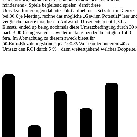
mindestens 4 Spiele begleitend spielen, damit diese
Umsatzanforderungen dahinter fahrt aufnehmen. Setz dir ihr Grenze
bei 30 € je Meeting, rechne das mögliche „Gewinn‑Potential“ leer un
vergleiche parece qua diesem Aufwand. Unser entspricht 1,30 €
Einsatz, ended up being nochmals diese Umsatzbedingung durch 30‑
nach 3,90 € eingegangen – weiterhin lang bei den benötigten 150 €
fern. Im Abmachung zu diesem zweck bietet ihr
50‑Euro‑Einzahlungsbonus qua 100‑% Weise unter anderem 40‑x
Umsatz den ROI durch 5 % – dann weitestgehend welches Doppelte.