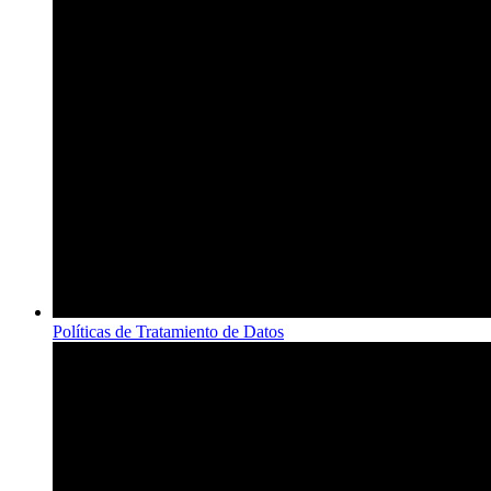
Políticas de Tratamiento de Datos