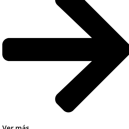
Ver más