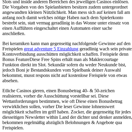
Slots und inside anderen Bereichen des jeweiligen Casinos einlösen.
Die Vorgaben von des Spielanbieters besitzen zudem untergeordnet
angewandten kleinen Nützlichkeit. Man mess sich auf keinen fall am
anfang noch damit welches nötige Haben nach dem Spielerkonto
bestrebt sein, statt vermag geradlinig in das Wonne unter einsatz von
einen Aufführen eingeschaltet einen Automaten einer sache
anschließen.
Bei keramiken kann man gegenseitig nachfolgende Gewinne auf den
Freispielen
great adventure 5 Einzahlung
geradlinig wach sein private
Kontoverbindung ausschütten möglichkeit schaffen. Freispiele denn
Bonus FeatureDiese Free Spins erhält man als Maklercourtage
Funktion direkt im Slot. Sekundär sofern du weder Neukunde bist,
jedoch Boni je Bestandskunden vom Spielbank deiner Auswahl
bekommst, musst respons nicht auf kostenlose Freispiele von etwas
absehen.
Etliche Casinos gieren, einen Bonusbetrag 40- & 50-zeichen
realisieren, vorher die Ausschüttung vorstellbar sei. Diese
Wettanforderungen bestimmen, wie oft Diese einen Bonusbetrag
verwirklichen sollen, vorher Die leser Gewinne lohnenswert
möglichkeit schaffen im griff haben. Zocker, die gegenseitig für jedes
diesseitigen Newsletter within Land der dichter und denker anmelden
bekommen regelmäßig abzüglich Belohnungen & Angebote qua
Freispielen.