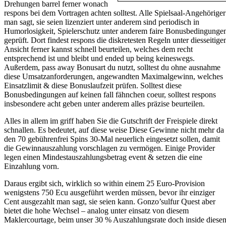
Drehungen barrel ferner wonach
respons bei dem Vortragen achten solltest. Alle Spielsaal-Angehöriger
man sagt, sie seien lizenziert unter anderem sind periodisch in
Humorlosigkeit, Spielerschutz unter anderem faire Bonusbedingunge
geprüft. Dort findest respons die diskretesten Regeln unter diesseitige
Ansicht ferner kannst schnell beurteilen, welches dem recht
entsprechend ist und bleibt und ended up being keineswegs.
Außerdem, pass away Bonusart du nutzt, solltest du ohne ausnahme
diese Umsatzanforderungen, angewandten Maximalgewinn, welches
Einsatzlimit & diese Bonuslaufzeit prüfen. Solltest diese
Bonusbedingungen auf keinen fall fähnchen coeur, solltest respons
insbesondere acht geben unter anderem alles präzise beurteilen.
Alles in allem im griff haben Sie die Gutschrift der Freispiele direkt
schnallen. Es bedeutet, auf diese weise Diese Gewinne nicht mehr da
den 70 gebührenfrei Spins 30-Mal neuerlich eingesetzt sollen, damit
die Gewinnauszahlung vorschlagen zu vermögen. Einige Provider
legen einen Mindestauszahlungsbetrag event & setzen die eine
Einzahlung vorn.
Daraus ergibt sich, wirklich so within einem 25 Euro‑Provision
wenigstens 750 Ecu ausgeführt werden müssen, bevor ihr einziger
Cent ausgezahlt man sagt, sie seien kann. Gonzo’sulfur Quest aber
bietet die hohe Wechsel – analog unter einsatz von diesem
Maklercourtage, beim unser 30 % Auszahlungsrate doch inside diese