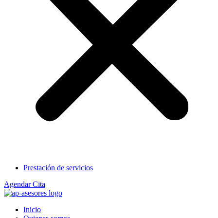
Prestación de servicios
Agendar Cita
Inicio