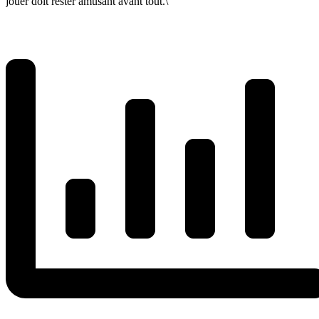
jouer doit rester amusant avant tout.\