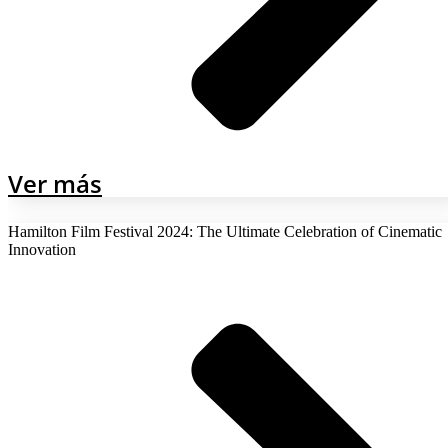
Ver más
Hamilton Film Festival 2024: The Ultimate Celebration of Cinematic
Innovation