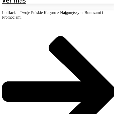
Ver más
LoliJack – Twoje Polskie Kasyno z Najgorętszymi Bonusami i
Promocjami