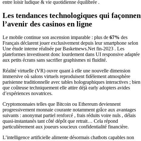
entre loisir ludique & vie quotidienne équilibrée .
Les tendances technologiques qui façonnen
l’avenir des casinos en ligne
Le mobile continue son ascension imparable : plus de
67%
des
Français déclarent jouer exclusivement depuis leur smartphone selon
Une étude interne réalisée par Basketnews.Net fin‑2023 . Les
plateformes investissent donc lourdement dans UI responsive adaptée
aux petits écrans sans sacrifier graphismes ni fluidité.
Réalité virtuelle (VR) ouvre quant à elle une nouvelle dimension
immersive où salons virtuels reproduisent fidèlement atmosphère
parisienne traditionnelle avec tables holographiques interactives ; bien
que coûteuse techniquement elle attire déjà early adopters avides
d’expériences novatrices.
Cryptomonnaies telles que Bitcoin ou Ethereum deviennent
progressivement monnaie courante notamment grâce aux avantages
suivants : anonymat partiel renforcé , frais réduits voire nuls , délais
quasi‑instantanés tant côté dépôt que retrait… Cela répond
particulièrement aux joueurs soucieux confidentialité financière.
L’intelligence artificielle alimente désormais chatbots capables non