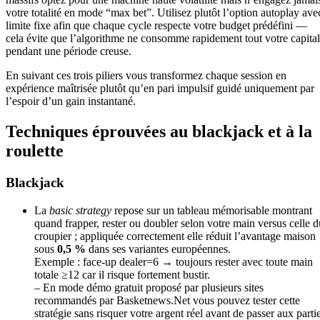
votre totalité en mode “max bet”. Utilisez plutôt l’option autoplay ave
limite fixe afin que chaque cycle respecte votre budget prédéfini —
cela évite que l’algorithme ne consomme rapidement tout votre capital
pendant une période creuse.
En suivant ces trois piliers vous transformez chaque session en
expérience maîtrisée plutôt qu’en pari impulsif guidé uniquement par
l’espoir d’un gain instantané.
Techniques éprouvées au blackjack et à la
roulette
Blackjack
La
basic strategy
repose sur un tableau mémorisable montrant
quand frapper, rester ou doubler selon votre main versus celle d
croupier ; appliquée correctement elle réduit l’avantage maison
sous
0,5 %
dans ses variantes européennes.
Exemple : face-up dealer=6 → toujours rester avec toute main
totale ≥12 car il risque fortement bustir.
– En mode démo gratuit proposé par plusieurs sites
recommandés par Basketnews.Net vous pouvez tester cette
stratégie sans risquer votre argent réel avant de passer aux parti