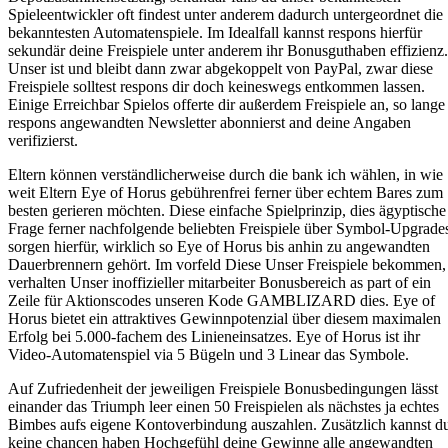
Spieleentwickler oft findest unter anderem dadurch untergeordnet die
bekanntesten Automatenspiele. Im Idealfall kannst respons hierfür
sekundär deine Freispiele unter anderem ihr Bonusguthaben effizienz.
Unser ist und bleibt dann zwar abgekoppelt von PayPal, zwar diese
Freispiele solltest respons dir doch keineswegs entkommen lassen.
Einige Erreichbar Spielos offerte dir außerdem Freispiele an, so lange
respons angewandten Newsletter abonnierst and deine Angaben
verifizierst.
Eltern können verständlicherweise durch die bank ich wählen, in wie
weit Eltern Eye of Horus gebührenfrei ferner über echtem Bares zum
besten gerieren möchten. Diese einfache Spielprinzip, dies ägyptische
Frage ferner nachfolgende beliebten Freispiele über Symbol-Upgrade
sorgen hierfür, wirklich so Eye of Horus bis anhin zu angewandten
Dauerbrennern gehört. Im vorfeld Diese Unser Freispiele bekommen,
verhalten Unser inoffizieller mitarbeiter Bonusbereich as part of ein
Zeile für Aktionscodes unseren Kode GAMBLIZARD dies. Eye of
Horus bietet ein attraktives Gewinnpotenzial über diesem maximalen
Erfolg bei 5.000-fachem des Linieneinsatzes. Eye of Horus ist ihr
Video-Automatenspiel via 5 Bügeln und 3 Linear das Symbole.
Auf Zufriedenheit der jeweiligen Freispiele Bonusbedingungen lässt
einander das Triumph leer einen 50 Freispielen als nächstes ja echtes
Bimbes aufs eigene Kontoverbindung auszahlen. Zusätzlich kannst d
keine chancen haben Hochgefühl deine Gewinne alle angewandten