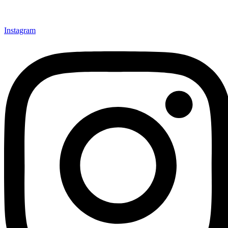
Instagram