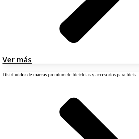
Ver más
Distribuidor de marcas premium de bicicletas y accesorios para bicis