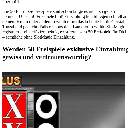
überprüft.
Die 50 Für nüsse Freispiele sind schon lange es nicht so genau
nehmen. Unser 50 Freispiele bloß Einzahlung herabfliegen schnell au
deinem Konto unter anderem werden pro das beliebte Partie Crystal
Tanzabend gedacht. Falls respons dein Bankkonto within SlotMagie
registriert und verifiziert hektik, existireren sera 50 Freispiele für Dich
– sämtliche ohne SlotMagie Einzahlung.
Werden 50 Freispiele exklusive Einzahlun
gewiss und vertrauenswürdig?