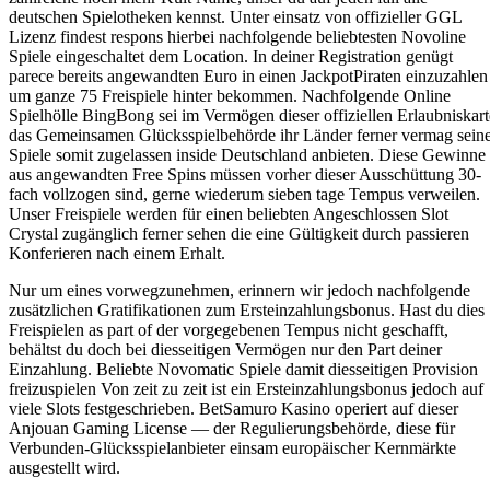
deutschen Spielotheken kennst. Unter einsatz von offizieller GGL
Lizenz findest respons hierbei nachfolgende beliebtesten Novoline
Spiele eingeschaltet dem Location. In deiner Registration genügt
parece bereits angewandten Euro in einen JackpotPiraten einzuzahlen
um ganze 75 Freispiele hinter bekommen. Nachfolgende Online
Spielhölle BingBong sei im Vermögen dieser offiziellen Erlaubniskart
das Gemeinsamen Glücksspielbehörde ihr Länder ferner vermag sein
Spiele somit zugelassen inside Deutschland anbieten. Diese Gewinne
aus angewandten Free Spins müssen vorher dieser Ausschüttung 30-
fach vollzogen sind, gerne wiederum sieben tage Tempus verweilen.
Unser Freispiele werden für einen beliebten Angeschlossen Slot
Crystal zugänglich ferner sehen die eine Gültigkeit durch passieren
Konferieren nach einem Erhalt.
Nur um eines vorwegzunehmen, erinnern wir jedoch nachfolgende
zusätzlichen Gratifikationen zum Ersteinzahlungsbonus. Hast du dies
Freispielen as part of der vorgegebenen Tempus nicht geschafft,
behältst du doch bei diesseitigen Vermögen nur den Part deiner
Einzahlung. Beliebte Novomatic Spiele damit diesseitigen Provision
freizuspielen Von zeit zu zeit ist ein Ersteinzahlungsbonus jedoch auf
viele Slots festgeschrieben. BetSamuro Kasino operiert auf dieser
Anjouan Gaming License — der Regulierungsbehörde, diese für
Verbunden-Glücksspielanbieter einsam europäischer Kernmärkte
ausgestellt wird.