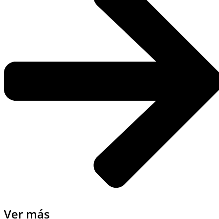
Ver más