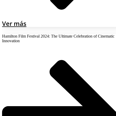
Ver más
Hamilton Film Festival 2024: The Ultimate Celebration of Cinematic
Innovation