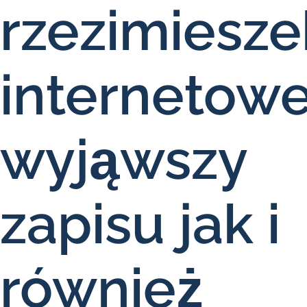
rzezimiesze
internetow
wyjąwszy
zapisu jak i
również