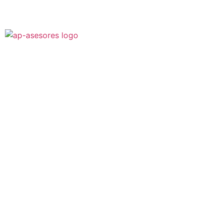
Inicio
Qu
Casino slot games