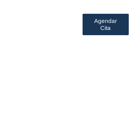
Agendar
Prestación de servicios
Cita
 Your chosen Slots