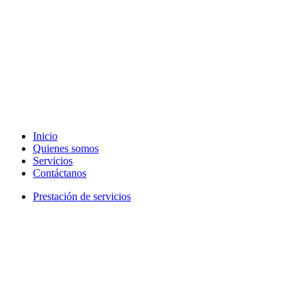
Inicio
Quienes somos
Servicios
Contáctanos
Prestación de servicios