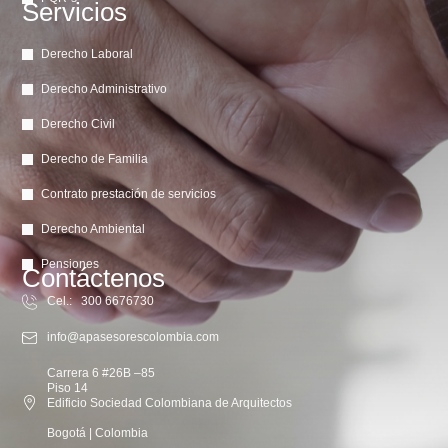
Servicios
Derecho Laboral
Derecho Administrativo
Derecho Civil
Derecho de Familia
Contrato prestación de servicios
Derecho Ambiental
Pensiones
Contáctenos
Cel.: 300 6676730
info@apasesorescolombia.com
Carrera 6 #26B –85
Piso 14
Edificio Sociedad Colombiana de Arquitectos
Bogotá | Colombia