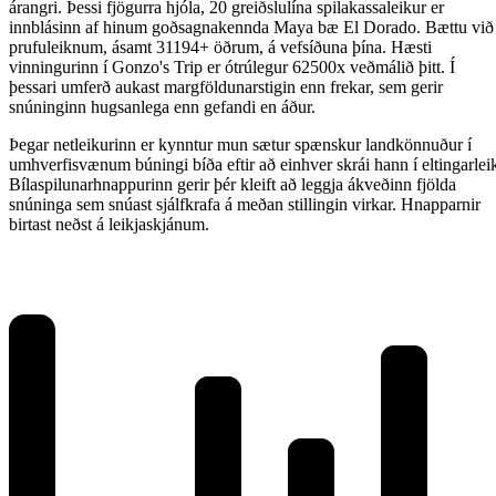
árangri. Þessi fjögurra hjóla, 20 greiðslulína spilakassaleikur er
innblásinn af hinum goðsagnakennda Maya bæ El Dorado. Bættu við
prufuleiknum, ásamt 31194+ öðrum, á vefsíðuna þína. Hæsti
vinningurinn í Gonzo's Trip er ótrúlegur 62500x veðmálið þitt. Í
þessari umferð aukast margföldunarstigin enn frekar, sem gerir
snúninginn hugsanlega enn gefandi en áður.
Þegar netleikurinn er kynntur mun sætur spænskur landkönnuður í
umhverfisvænum búningi bíða eftir að einhver skrái hann í eltingarlei
Bílaspilunarhnappurinn gerir þér kleift að leggja ákveðinn fjölda
snúninga sem snúast sjálfkrafa á meðan stillingin virkar. Hnapparnir
birtast neðst á leikjaskjánum.