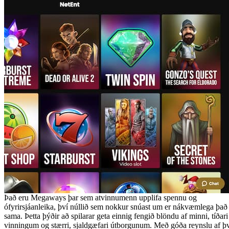
Það eru Megaways þar sem atvinnumenn upplifa spennu og
ófyrirsjáanleika, því núllið sem nokkur snúast um er nákvæmlega það
sama. Þetta þýðir að spilarar geta einnig fengið blöndu af minni, tíðari
vinningum og stærri, sjaldgæfari útborgunum. Með góða reynslu af þ