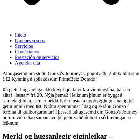
Inicio
Quienes somos
Servicios
Contáctanos
Prestación de servicios
Agendar cita
Athugasemd um stöðu Gonzo's Journey: Uppgötvaðu 2500x hlut sin
á El Kynning á spilakössum PrimeBetz Dorado!
Þú gætir hugsanlega ekki keypt fjölda virkra vinningslína, þær eru
alltaf „læstar“ frá 20. Nýja þemað í leiknum þínum er byggt á
samfélagi Inka, sem er þekkt fyrir einstaka uppbyggingu sína og þú
getur unnið með list. Njóttu spennunnar í dag og skráðu Gonzo í
ferðina til gullborgarinnar!
Í þessari athugasemd um Gonzo's Journey
höfum við raðað saman svo þú getir valið út bestu sérfræðingana í
leiknum.
Merki og hugsanlegir eiginleikar –