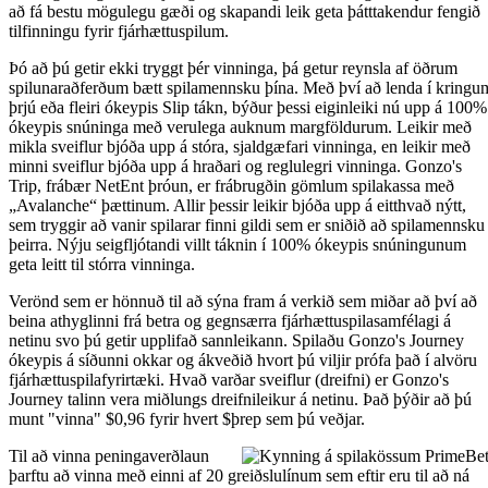
að fá bestu mögulegu gæði og skapandi leik geta þátttakendur fengið
tilfinningu fyrir fjárhættuspilum.
Þó að þú getir ekki tryggt þér vinninga, þá getur reynsla af öðrum
spilunaraðferðum bætt spilamennsku þína. Með því að lenda í kringu
þrjú eða fleiri ókeypis Slip tákn, býður þessi eiginleiki nú upp á 100%
ókeypis snúninga með verulega auknum margföldurum. Leikir með
mikla sveiflur bjóða upp á stóra, sjaldgæfari vinninga, en leikir með
minni sveiflur bjóða upp á hraðari og reglulegri vinninga. Gonzo's
Trip, frábær NetEnt þróun, er frábrugðin gömlum spilakassa með
„Avalanche“ þættinum. Allir þessir leikir bjóða upp á eitthvað nýtt,
sem tryggir að vanir spilarar finni gildi sem er sniðið að spilamennsku
þeirra. Nýju seigfljótandi villt táknin í 100% ókeypis snúningunum
geta leitt til stórra vinninga.
Verönd sem er hönnuð til að sýna fram á verkið sem miðar að því að
beina athyglinni frá betra og gegnsærra fjárhættuspilasamfélagi á
netinu svo þú getir upplifað sannleikann. Spilaðu Gonzo's Journey
ókeypis á síðunni okkar og ákveðið hvort þú viljir prófa það í alvöru
fjárhættuspilafyrirtæki. Hvað varðar sveiflur (dreifni) er Gonzo's
Journey talinn vera miðlungs dreifnileikur á netinu. Það þýðir að þú
munt "vinna" $0,96 fyrir hvert $þrep sem þú veðjar.
Til að vinna peningaverðlaun
þarftu að vinna með einni af 20 greiðslulínum sem eftir eru til að ná