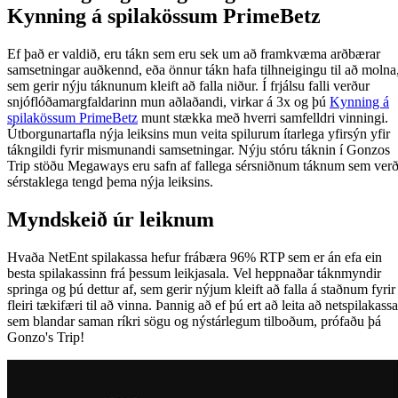
Kynning á spilakössum PrimeBetz
Ef það er valdið, eru tákn sem eru sek um að framkvæma arðbærar
samsetningar auðkennd, eða önnur tákn hafa tilhneigingu til að molna
sem gerir nýju táknunum kleift að falla niður. Í frjálsu falli verður
snjóflóðamargfaldarinn mun aðlaðandi, virkar á 3x og þú
Kynning á
spilakössum PrimeBetz
munt stækka með hverri samfelldri vinningi.
Útborgunartafla nýja leiksins mun veita spilurum ítarlega yfirsýn yfir
tákngildi fyrir mismunandi samsetningar. Nýju stóru táknin í Gonzos
Trip stöðu Megaways eru safn af fallega sérsniðnum táknum sem ver
sérstaklega tengd þema nýja leiksins.
Myndskeið úr leiknum
Hvaða NetEnt spilakassa hefur frábæra 96% RTP sem er án efa ein
besta spilakassinn frá þessum leikjasala. Vel heppnaðar táknmyndir
springa og þú dettur af, sem gerir nýjum kleift að falla á staðnum fyrir
fleiri tækifæri til að vinna. Þannig að ef þú ert að leita að netspilakassa
sem blandar saman ríkri sögu og nýstárlegum tilboðum, prófaðu þá
Gonzo's Trip!