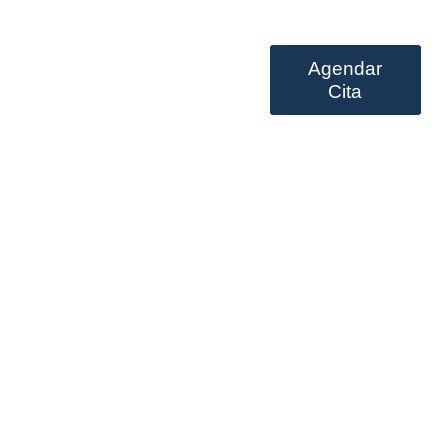
Agendar
Prestación de servicios
Cita
und $five-hundred &