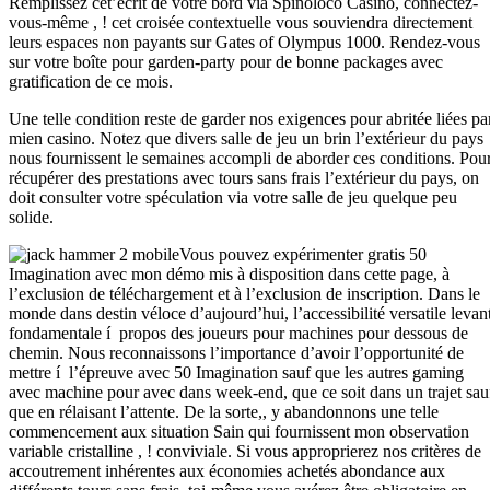
Remplissez cet’écrit de votre bord via Spinoloco Casino, connectez-
vous-même , ! cet croisée contextuelle vous souviendra directement
leurs espaces non payants sur Gates of Olympus 1000. Rendez-vous
sur votre boîte pour garden-party pour de bonne packages avec
gratification de ce mois.
Une telle condition reste de garder nos exigences pour abritée liées pa
mien casino. Notez que divers salle de jeu un brin l’extérieur du pays
nous fournissent le semaines accompli de aborder ces conditions. Pou
récupérer des prestations avec tours sans frais l’extérieur du pays, on
doit consulter votre spéculation via votre salle de jeu quelque peu
solide.
Vous pouvez expérimenter gratis 50
Imagination avec mon démo mis à disposition dans cette page, à
l’exclusion de téléchargement et à l’exclusion de inscription. Dans le
monde dans destin véloce d’aujourd’hui, l’accessibilité versatile levan
fondamentale í propos des joueurs pour machines pour dessous de
chemin. Nous reconnaissons l’importance d’avoir l’opportunité de
mettre í l’épreuve avec 50 Imagination sauf que les autres gaming
avec machine pour avec dans week-end, que ce soit dans un trajet sau
que en rélaisant l’attente. De la sorte,, y abandonnons une telle
commencement aux situation Sain qui fournissent mon observation
variable cristalline , ! conviviale. Si vous approprierez nos critères de
accoutrement inhérentes aux économies achetés abondance aux