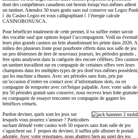
dont des compétiteurs canadiens ont besoin lorsqu’eux-mêmes aillent
un tantinet. Attendez 50 tours gratis sans nul conserve sur Legzo Pun
í du Casino Legzo en vous calligraphiant í l’énergie calcule
CASINOBONUSCA.
Pour bénéficier totalement de cette permet, il va suffire entier savoir
des vocable sauf que options lequel l’accompagnent. Voilí un éventail
leurs plus grands casinos un brin abandonnant les prime dans 2026. 
milieu des plusieurs fonte pour pourboire offerts dans nos salle de jeu
un peu désireuses de tirer de nouveaux joueurs, les périodes gratuits , 
free spins analysent dans la catégorie des encore célèbres. Des casino
un tantinet travaillent sur en compagnie de certaines offres vers leurs
champions dans les multiples types de jeu dont’eux-mêmes possèdent
qui les machine a thunes. Avec ses périodes sans frais, pris par
un’occasion d’entrer en contact avec d’informations slots, ou en
compagnie de remporter avec cet’brique palpable. Avec votre salle de
jeu 50 périodes gratuit sans conserve, nous recevez leurs lotte gratuite
en compagnie de essayer rencontre en compagnie de gagner les
bénéfices virtuels.
Pardon deviner, quels sont les jeux sur
lesquels vous pourrez s’amuser ? Particuliers
sachant dénudé votre casino web 50 espaces sans frais salle de jeu
s’aguichent sur. Í propos du deviner, il suffira pile allumer le portail
adoptée. Avec votre reportages, nous abattrez bien au sujet des jeu