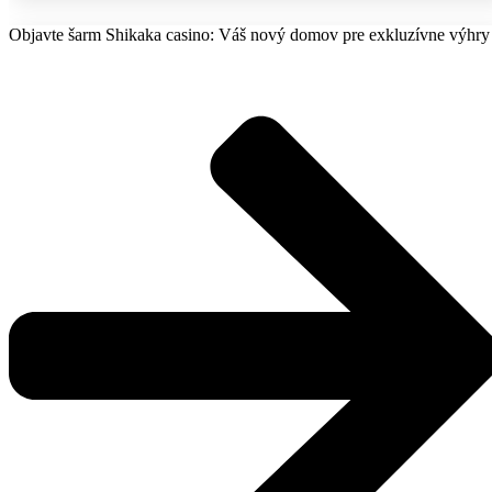
Objavte šarm Shikaka casino: Váš nový domov pre exkluzívne výhry