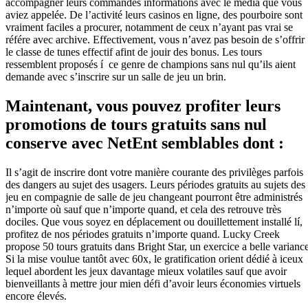
accompagner leurs commandes informations avec le média que vous
aviez appelée. De l’activité leurs casinos en ligne, des pourboire sont
vraiment faciles a procurer, notamment de ceux n’ayant pas vrai se
référe avec archive. Effectivement, vous n’avez pas besoin de s’offrir
le classe de tunes effectif afint de jouir des bonus. Les tours
ressemblent proposés í ce genre de champions sans nul qu’ils aient
demande avec s’inscrire sur un salle de jeu un brin.
Maintenant, vous pouvez profiter leurs
promotions de tours gratuits sans nul
conserve avec NetEnt semblables dont :
Il s’agit de inscrire dont votre manière courante des privilèges parfois
des dangers au sujet des usagers. Leurs périodes gratuits au sujets des
jeu en compagnie de salle de jeu changeant pourront être administrés
n’importe où sauf que n’importe quand, et cela des retrouve très
dociles. Que vous soyez en déplacement ou douillettement installé lí,
profitez de nos périodes gratuits n’importe quand. Lucky Creek
propose 50 tours gratuits dans Bright Star, un exercice a belle variance
Si la mise voulue tantôt avec 60x, le gratification orient dédié à iceux
lequel abordent les jeux davantage mieux volatiles sauf que avoir
bienveillants à mettre jour mien défi d’avoir leurs économies virtuels
encore élevés.