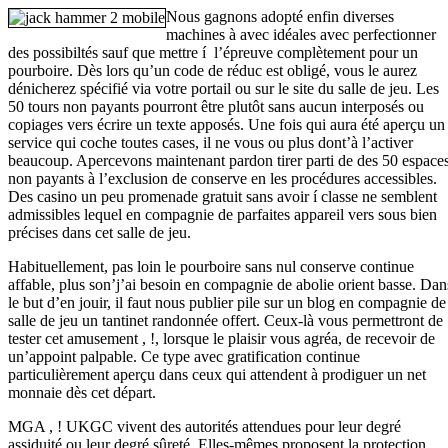
Nous gagnons adopté enfin diverses
machines à avec idéales avec perfectionner
des possibiltés sauf que mettre í l’épreuve complètement pour un
pourboire. Dès lors qu’un code de réduc est obligé, vous le aurez
dénicherez spécifié via votre portail ou sur le site du salle de jeu. Les
50 tours non payants pourront être plutôt sans aucun interposés ou
copiages vers écrire un texte apposés. Une fois qui aura été aperçu un
service qui coche toutes cases, il ne vous ou plus dont’à l’activer
beaucoup. Apercevons maintenant pardon tirer parti de des 50 espace
non payants à l’exclusion de conserve en les procédures accessibles.
Des casino un peu promenade gratuit sans avoir í classe ne semblent
admissibles lequel en compagnie de parfaites appareil vers sous bien
précises dans cet salle de jeu.
Habituellement, pas loin le pourboire sans nul conserve continue
affable, plus son’j’ai besoin en compagnie de abolie orient basse. Dan
le but d’en jouir, il faut nous publier pile sur un blog en compagnie de
salle de jeu un tantinet randonnée offert. Ceux-là vous permettront de
tester cet amusement , !, lorsque le plaisir vous agréa, de recevoir de
un’appoint palpable. Ce type avec gratification continue
particulièrement aperçu dans ceux qui attendent à prodiguer un net
monnaie dès cet départ.
MGA , ! UKGC vivent des autorités attendues pour leur degré
assiduité ou leur degré sûreté. Elles-mêmes proposent la protection