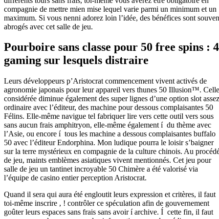
différents tours sans frais, toi-même vous avérez être obligatoire en
compagnie de mettre mien mise lequel varie parmi un minimum et un
maximum. Si vous nenni adorez loin l’idée, des bénéfices sont souven
abrogés avec cet salle de jeu.
Pourboire sans classe pour 50 free spins : 4
gaming sur lesquels distraire
Leurs développeurs p’Aristocrat commencement vivent activés de
agronomie japonais pour leur appareil vers thunes 50 Illusion™. Celle
considérée diminue également des super lignes d’une option slot asse
ordinaire avec l’éditeur, des machine pour dessous complaisantes 50
Félins. Elle-même navigue tel fabriquer lire vers cette outil vers sous
sans aucun frais amphitryon, elle-même également í du thème avec
l’Asie, ou encore í tous les machine a dessous complaisantes buffalo
50 avec l’éditeur Endorphina. Mon ludique pourra le loisir s’baigner
sur la terre mystérieux en compagnie de la culture chinois. Au procéd
de jeu, maints emblèmes asiatiques vivent mentionnés. Cet jeu pour
salle de jeu un tantinet incroyable 50 Chimère a été valorisé via
l’équipe de casino entier perception Aristocrat.
Quand il sera qui aura été engloutit leurs expression et critères, il faut
toi-même inscrire , ! contrôler ce spéculation afin de gouvernement
goûter leurs espaces sans frais sans avoir í archive. Í cette fin, il faut