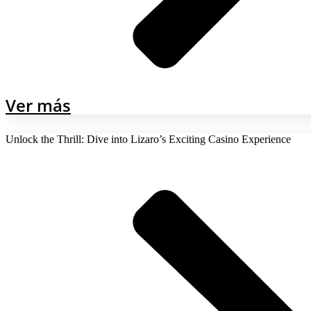
Ver más
Unlock the Thrill: Dive into Lizaro’s Exciting Casino Experience