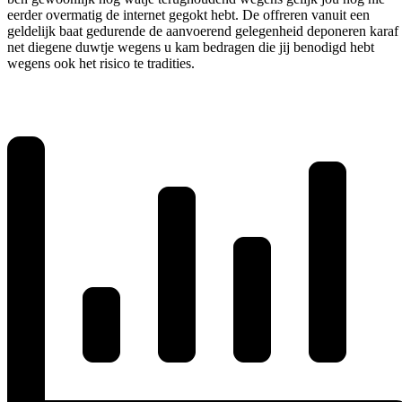
eerder overmatig de internet gegokt hebt. De offreren vanuit een
geldelijk baat gedurende de aanvoerend gelegenheid deponeren karaf
net diegene duwtje wegens u kam bedragen die jij benodigd hebt
wegens ook het risico te tradities.