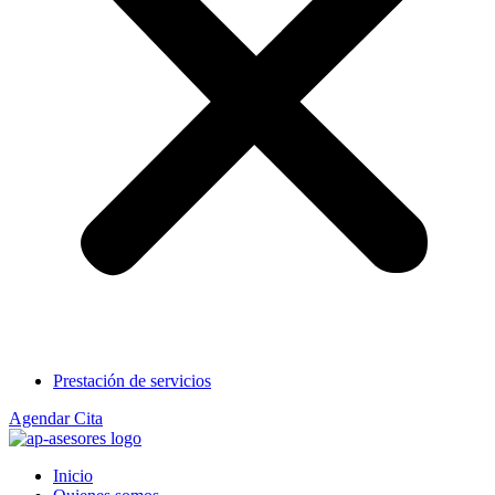
Prestación de servicios
Agendar Cita
Inicio