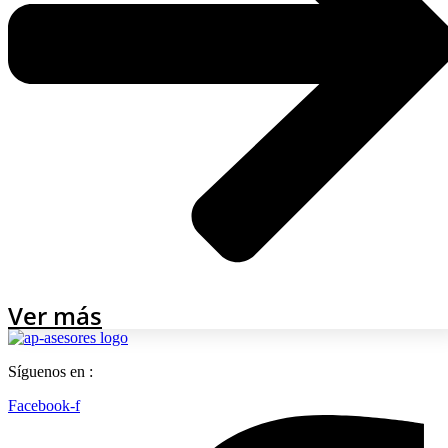
Ver más
Síguenos en :
Facebook-f