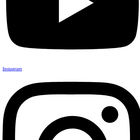
Instagram