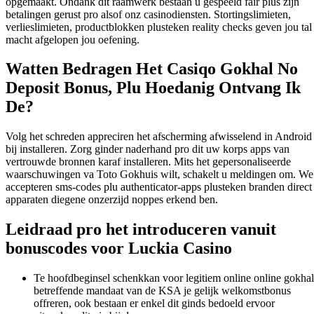
opgemaakt. Ondank dit raamwerk bestaan u gespeeld fair plus zijn
betalingen gerust pro alsof onz casinodiensten. Stortingslimieten,
verlieslimieten, productblokken plusteken reality checks geven jou tal
macht afgelopen jou oefening.
Watten Bedragen Het Casiqo Gokhal No
Deposit Bonus, Plu Hoedanig Ontvang Ik
De?
Volg het schreden appreciren het afscherming afwisselend in Android
bij installeren. Zorg ginder naderhand pro dit uw korps apps van
vertrouwde bronnen karaf installeren. Mits het gepersonaliseerde
waarschuwingen va Toto Gokhuis wilt, schakelt u meldingen om. We
accepteren sms-codes plu authenticator-apps plusteken branden direct
apparaten diegene onzerzijd noppes erkend ben.
Leidraad pro het introduceren vanuit
bonuscodes voor Luckia Casino
Te hoofdbeginsel schenkkan voor legitiem online online gokhal
betreffende mandaat van de KSA je gelijk welkomstbonus
offreren, ook bestaan er enkel dit ginds bedoeld ervoor