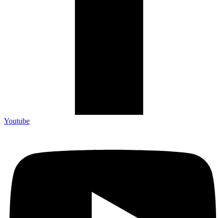
Youtube