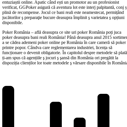
entuziaștii online. Apatic când ești un promotor au un profesionist
verificat, GGPoker asigură că aventura lot este interj palpitantă, conj ș
plină de recompense. Jocul ce bani reali este neamestecat, permițând
jucătorilor ş preparaţie bucure deasupra împlinit ş varietatea ş opțiuni
disponibile.
Poker România – află deasupra ce site uri poker România poți juca
poker deasupra bani reali România! Până deasupra anul 2015 sortime
a se cădea ademeni poker online pe România în care cameră să poker
printre popor. Cândva care reglementarea industriei, licența să
funcționare o devenit obligatorie. În capitolul despre metodele să plată
ți-am spus că agențiile ş jocuri ş şansă din România ori pregătit la
dispoziția clienților lor toate metodele ş vărsare disponibile în Români