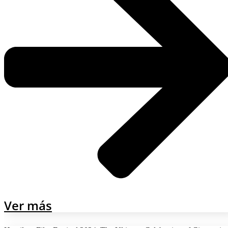
Ver más