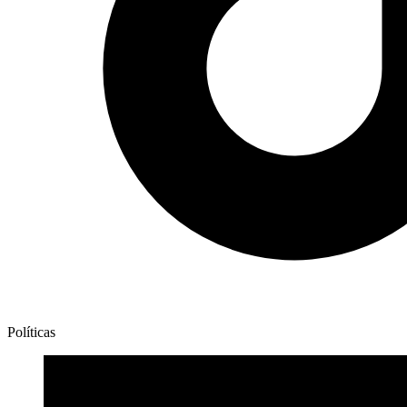
Políticas