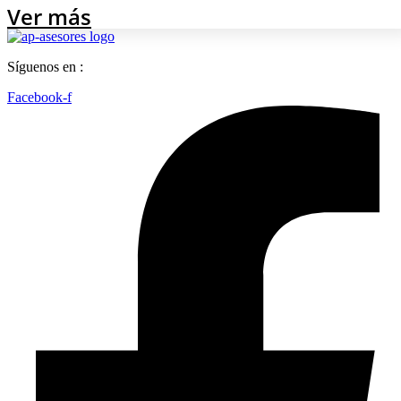
Ver más
Síguenos en :
Facebook-f