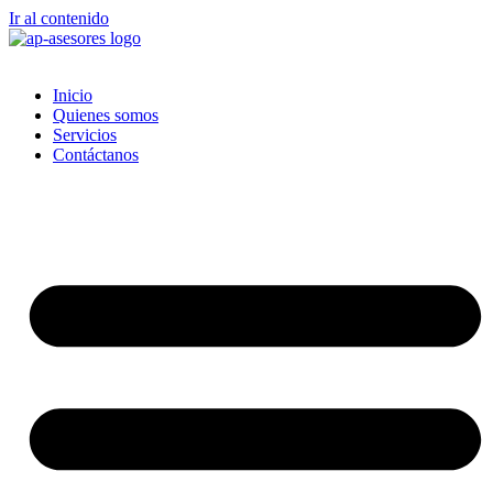
Ir al contenido
Inicio
Quienes somos
Servicios
Contáctanos