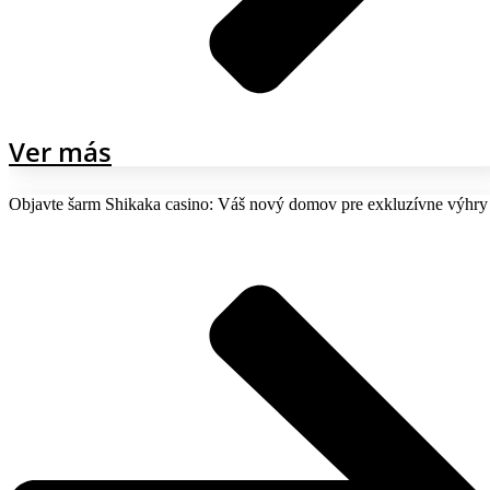
Ver más
Objavte šarm Shikaka casino: Váš nový domov pre exkluzívne výhry