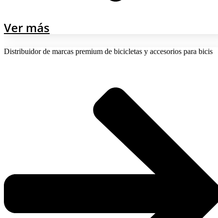
Ver más
Distribuidor de marcas premium de bicicletas y accesorios para bicis