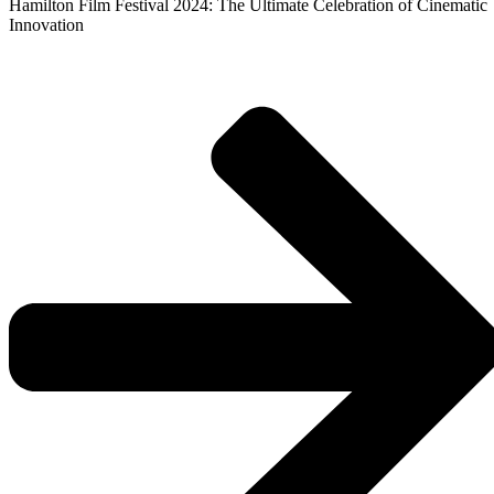
Hamilton Film Festival 2024: The Ultimate Celebration of Cinematic
Innovation