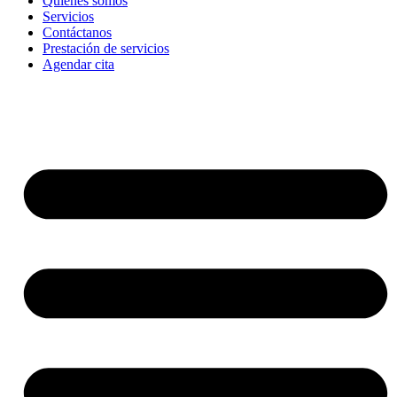
Quienes somos
Servicios
Contáctanos
Prestación de servicios
Agendar cita