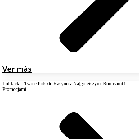
Ver más
LoliJack – Twoje Polskie Kasyno z Najgorętszymi Bonusami i
Promocjami