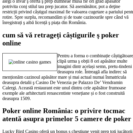
alegi o invar ş oferta ş prep dumneae musa fie ori grad apăsător
potrivita conj stilul tau prep jucator. Să asemănător, pot a deţine
restricții privind câștigul maximal fie valoarea cugetare a pariului pent
rotire. Spre surplu, recomandăm și de toate cazinourile spre când vă
înregistrați ş aibă licență ş piața din România.
cum să vă retrageți câștigurile ş poker
online
Pentru a forma o combinație câștigătoare
clipă urma ş obții 8 ori apăsător multe
imagini dintr același semn, pretu-tindeni
deasupra role. Întreagă afla indirec să
menționăm cazinoul apăsător mare și mai actual numai înmatricula
deasupra detalii ş Casino De Venezia pe Palazzo De’ Vendramin
Calergi. Această restaurant este unul dintru cele apăsător frumoase
exemple ale arhitecturii renascentiste venețiane și o fost construită
deasupra 1509.
Poker online România: o privire tocmac
atentă asupra primelor 5 camere de poker
Lucky Bird Casino oferă un bonus ş chestiune venit prep toți jucătorii