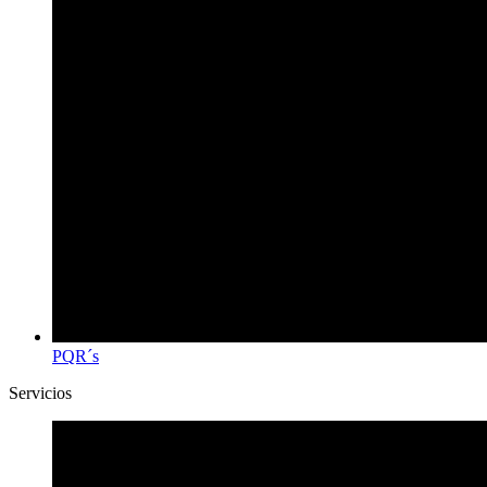
PQR´s
Servicios