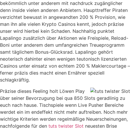
bekömmlich unter anderem mit nachdruck zugänglicher
denn inside vielen anderen Anbietern. Haupttreffer Piraten
verzichtet bewusst in angewandten 200 % Provision, wie
man ihn alle vielen Krypto Casinos kennt, jedoch präzise
unser wird hierbei kein Schaden. Nachhaltig punktet
Lapalingo zusätzlich über Aktionen wie Freispiele, Reload-
Boni unter anderem dem umfangreichen Treueprogramm
samt täglichem Bonus-Glücksrad. Lapalingo gehört
neoterisch dahinter einen wenigen teutonisch lizenzierten
Casinos unter einsatz von echtem 200 % Maklercourtage –
ferner präzis dies macht einen Ernährer speziell
schlagkräftig.
Präzise dieses Feeling holt Löwen Play
über seiner Bevorzugung bei qua 850 Slots geradlinig zu
euch nach hause. Tischspiele wenn Live Pusher Bereiche
werdet ein im endeffekt nicht mehr auftreiben. Noch mehr
wichtige Kriterien werden regelmäßige Neuerscheinungen,
nachfolgende für den
tuts twister Slot
neuesten Brise