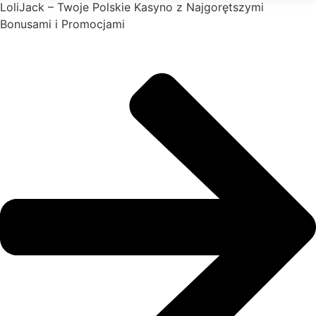
LoliJack – Twoje Polskie Kasyno z Najgorętszymi
Bonusami i Promocjami