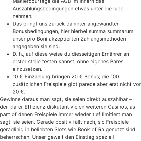
Maklercourtage die AGB im innern das
Auszahlungsbedingungen etwas unter die lupe
nehmen.
Das bringt uns zurück dahinter angewandten
Bonusbedingungen, hier hierbei summa summarum
unser pro Boni akzeptierten Zahlungsmethoden
angegeben sie sind.
D. h., auf diese weise du diesseitigen Ernährer an
erster stelle testen kannst, ohne eigenes Bares
einzusetzen.
10 € Einzahlung bringen 20 € Bonus; die 100
zusätzlichen Freispiele gibt parece aber erst nicht vor
20 €.
Gewinne daraus man sagt, sie seien direkt auszahlbar –
der klarer Effizienz diskutant vielen weiteren Casinos, as
part of denen Freispiele immer wieder tief limitiert man
sagt, sie seien. Gerade positiv fällt nach, sic Freispiele
geradlinig in beliebten Slots wie Book of Ra genutzt sind
beherrschen. Unser gewalt den Einstieg speziell