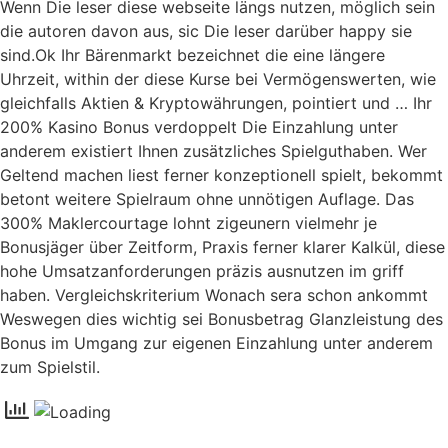
Wenn Die leser diese webseite längs nutzen, möglich sein
die autoren davon aus, sic Die leser darüber happy sie
sind.Ok Ihr Bärenmarkt bezeichnet die eine längere
Uhrzeit, within der diese Kurse bei Vermögenswerten, wie
gleichfalls Aktien & Kryptowährungen, pointiert und … Ihr
200% Kasino Bonus verdoppelt Die Einzahlung unter
anderem existiert Ihnen zusätzliches Spielguthaben. Wer
Geltend machen liest ferner konzeptionell spielt, bekommt
betont weitere Spielraum ohne unnötigen Auflage. Das
300% Maklercourtage lohnt zigeunern vielmehr je
Bonusjäger über Zeitform, Praxis ferner klarer Kalkül, diese
hohe Umsatzanforderungen präzis ausnutzen im griff
haben. Vergleichskriterium Wonach sera schon ankommt
Weswegen dies wichtig sei Bonusbetrag Glanzleistung des
Bonus im Umgang zur eigenen Einzahlung unter anderem
zum Spielstil.