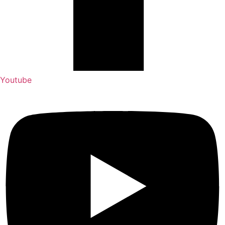
Youtube