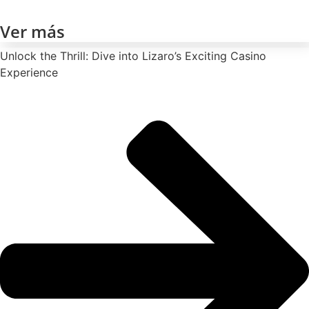
Ver más
Unlock the Thrill: Dive into Lizaro’s Exciting Casino
Experience