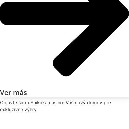
Ver más
Objavte šarm Shikaka casino: Váš nový domov pre
exkluzívne výhry