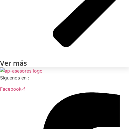
Ver más
Síguenos en :
Facebook-f