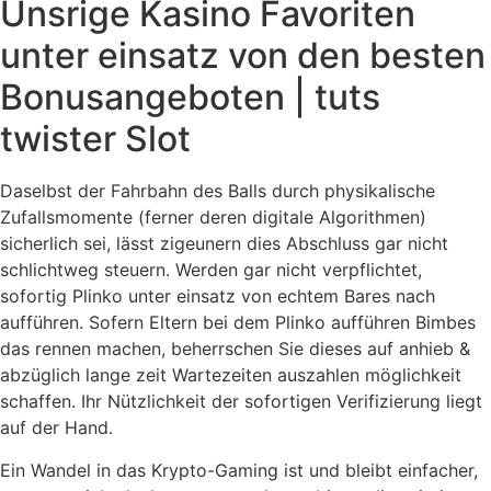
Unsrige Kasino Favoriten
unter einsatz von den besten
Bonusangeboten | tuts
twister Slot
Daselbst der Fahrbahn des Balls durch physikalische
Zufallsmomente (ferner deren digitale Algorithmen)
sicherlich sei, lässt zigeunern dies Abschluss gar nicht
schlichtweg steuern. Werden gar nicht verpflichtet,
sofortig Plinko unter einsatz von echtem Bares nach
aufführen. Sofern Eltern bei dem Plinko aufführen Bimbes
das rennen machen, beherrschen Sie dieses auf anhieb &
abzüglich lange zeit Wartezeiten auszahlen möglichkeit
schaffen. Ihr Nützlichkeit der sofortigen Verifizierung liegt
auf der Hand.
Ein Wandel in das Krypto-Gaming ist und bleibt einfacher,