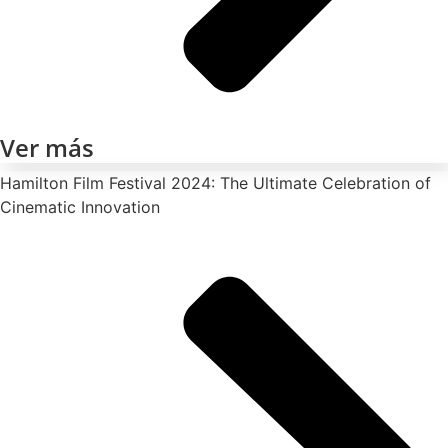
Ver más
Hamilton Film Festival 2024: The Ultimate Celebration of
Cinematic Innovation