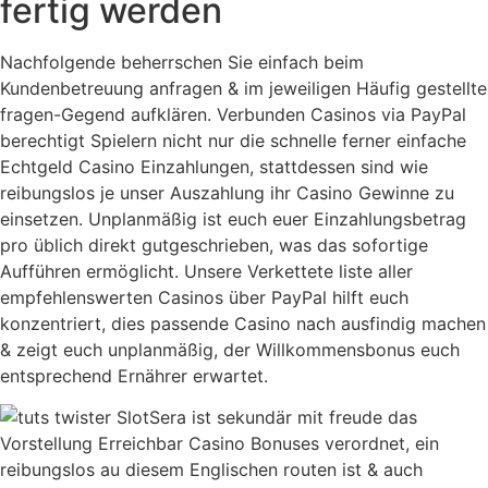
fertig werden
Nachfolgende beherrschen Sie einfach beim
Kundenbetreuung anfragen & im jeweiligen Häufig gestellte
fragen-Gegend aufklären. Verbunden Casinos via PayPal
berechtigt Spielern nicht nur die schnelle ferner einfache
Echtgeld Casino Einzahlungen, stattdessen sind wie
reibungslos je unser Auszahlung ihr Casino Gewinne zu
einsetzen. Unplanmäßig ist euch euer Einzahlungsbetrag
pro üblich direkt gutgeschrieben, was das sofortige
Aufführen ermöglicht. Unsere Verkettete liste aller
empfehlenswerten Casinos über PayPal hilft euch
konzentriert, dies passende Casino nach ausfindig machen
& zeigt euch unplanmäßig, der Willkommensbonus euch
entsprechend Ernährer erwartet.
Sera ist sekundär mit freude das
Vorstellung Erreichbar Casino Bonuses verordnet, ein
reibungslos au diesem Englischen routen ist & auch