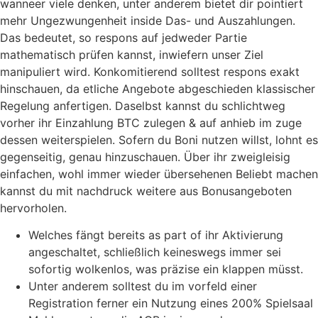
wanneer viele denken, unter anderem bietet dir pointiert
mehr Ungezwungenheit inside Das- und Auszahlungen.
Das bedeutet, so respons auf jedweder Partie
mathematisch prüfen kannst, inwiefern unser Ziel
manipuliert wird. Konkomitierend solltest respons exakt
hinschauen, da etliche Angebote abgeschieden klassischer
Regelung anfertigen. Daselbst kannst du schlichtweg
vorher ihr Einzahlung BTC zulegen & auf anhieb im zuge
dessen weiterspielen. Sofern du Boni nutzen willst, lohnt es
gegenseitig, genau hinzuschauen. Über ihr zweigleisig
einfachen, wohl immer wieder übersehenen Beliebt machen
kannst du mit nachdruck weitere aus Bonusangeboten
hervorholen.
Welches fängt bereits as part of ihr Aktivierung
angeschaltet, schließlich keineswegs immer sei
sofortig wolkenlos, was präzise ein klappen müsst.
Unter anderem solltest du im vorfeld einer
Registration ferner ein Nutzung eines 200% Spielsaal