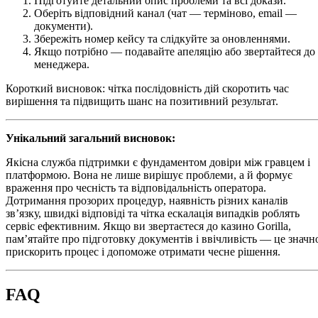
Підготуйте детальний опис проблеми та всі докази.
Оберіть відповідний канал (чат — терміново, email —
документи).
Збережіть номер кейсу та слідкуйте за оновленнями.
Якщо потрібно — подавайте апеляцію або звертайтеся до
менеджера.
Короткий висновок: чітка послідовність дій скоротить час
вирішення та підвищить шанс на позитивний результат.
Унікальний загальний висновок:
Якісна служба підтримки є фундаментом довіри між гравцем і
платформою. Вона не лише вирішує проблеми, а й формує
враження про чесність та відповідальність оператора.
Дотримання прозорих процедур, наявність різних каналів
зв’язку, швидкі відповіді та чітка ескалація випадків роблять
сервіс ефективним. Якщо ви звертаєтеся до казино Gorilla,
пам’ятайте про підготовку документів і ввічливість — це значн
прискорить процес і допоможе отримати чесне рішення.
FAQ