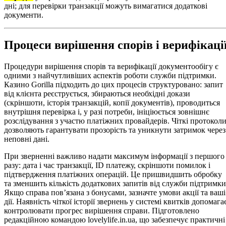
дні; для перевірки транзакції можуть вимагатися додаткові
документи.
Процеси вирішення спорів і верифікаці
Процедури вирішення спорів та верифікації документообігу є
одними з найчутливіших аспектів роботи служби підтримки.
Казино Gorilla підходить до цих процесів структуровано: запит
від клієнта реєструється, збираються необхідні докази
(скріншоти, історія транзакцій, копії документів), проводиться
внутрішня перевірка і, у разі потреби, ініціюється зовнішнє
розслідування з участю платіжних провайдерів. Чіткі протокол
дозволяють гарантувати прозорість та уникнути затримок через
неповні дані.
При зверненні важливо надати максимум інформації з першого
разу: дата і час транзакції, ID платежу, скріншоти помилок і
підтвердження платіжних операцій. Це пришвидшить обробку
та зменшить кількість додаткових запитів від служби підтримки
Якщо справа пов’язана з бонусами, зазначте умови акції та ваші
дії. Наявність чіткої історії звернень у системі квитків допомага
контролювати прогрес вирішення справи. Підготовлено
редакційною командою lovelylife.in.ua, що забезпечує практичні