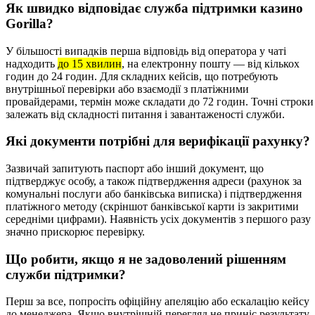
Як швидко відповідає служба підтримки казино
Gorilla?
У більшості випадків перша відповідь від оператора у чаті
надходить
до 15 хвилин
, на електронну пошту — від кількох
годин до 24 годин. Для складних кейсів, що потребують
внутрішньої перевірки або взаємодії з платіжними
провайдерами, термін може складати до 72 годин. Точні строки
залежать від складності питання і завантаженості служби.
Які документи потрібні для верифікації рахунку?
Зазвичай запитують паспорт або інший документ, що
підтверджує особу, а також підтвердження адреси (рахунок за
комунальні послуги або банківська виписка) і підтвердження
платіжного методу (скріншот банківської карти із закритими
середніми цифрами). Наявність усіх документів з першого разу
значно прискорює перевірку.
Що робити, якщо я не задоволений рішенням
служби підтримки?
Перш за все, попросіть офіційну апеляцію або ескалацію кейсу
до менеджера. Якщо внутрішній перегляд не приніс результату,