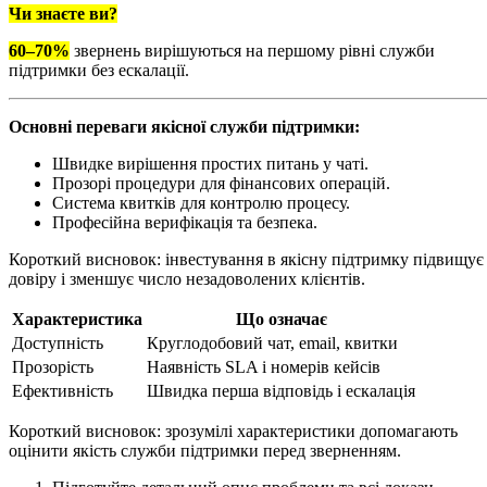
Чи знаєте ви?
60–70%
звернень вирішуються на першому рівні служби
підтримки без ескалації.
Основні переваги якісної служби підтримки:
Швидке вирішення простих питань у чаті.
Прозорі процедури для фінансових операцій.
Система квитків для контролю процесу.
Професійна верифікація та безпека.
Короткий висновок: інвестування в якісну підтримку підвищує
довіру і зменшує число незадоволених клієнтів.
Характеристика
Що означає
Доступність
Круглодобовий чат, email, квитки
Прозорість
Наявність SLA і номерів кейсів
Ефективність
Швидка перша відповідь і ескалація
Короткий висновок: зрозумілі характеристики допомагають
оцінити якість служби підтримки перед зверненням.