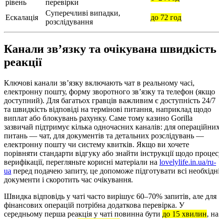
рівень
перевірки
Суперечливі випадки,
Ескалація
до 72 год
розслідування
Канали зв’язку та очікувана швидкість
реакції
Ключові канали зв’язку включають чат в реальному часі,
електронну пошту, форму зворотного зв’язку та телефон (якщо
доступний). Для багатьох гравців важливим є доступність 24/7
та швидкість відповіді на термінові питання, наприклад щодо
виплат або блокувань рахунку. Саме тому казино Gorilla
зазвичай підтримує кілька одночасних каналів: для операційни
питань — чат, для документів та детальних розслідувань —
електронну пошту чи систему квитків. Якщо ви хочете
порівняти стандарти відгуку або знайти інструкції щодо процес
верифікації, перегляньте корисні матеріали на
lovelylife.in.ua/ru-
ua
перед подачею запиту, це допоможе підготувати всі необхідн
документи і скоротить час очікування.
Швидка відповідь у чаті часто вирішує 60–70% запитів, але для
фінансових операцій потрібна додаткова перевірка. У
середньому перша реакція у чаті повинна бути
до 15 хвилин
, на