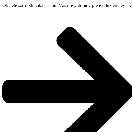
Objavte šarm Shikaka casino: Váš nový domov pre exkluzívne výhry