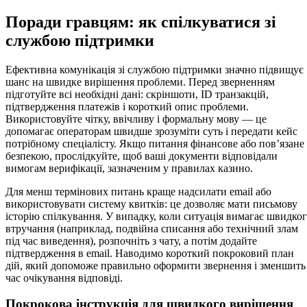
Поради гравцям: як спілкуватися зі
службою підтримки
Ефективна комунікація зі службою підтримки значно підвищує
шанс на швидке вирішення проблеми. Перед зверненням
підготуйте всі необхідні дані: скріншоти, ID транзакцій,
підтвердження платежів і короткий опис проблеми.
Використовуйте чітку, ввічливу і формальну мову — це
допомагає операторам швидше зрозуміти суть і передати кейс
потрібному спеціалісту. Якщо питання фінансове або пов’язане 
безпекою, прослідкуйте, щоб ваші документи відповідали
вимогам верифікації, зазначеним у правилах казино.
Для менш термінових питань краще надсилати email або
використовувати систему квитків: це дозволяє мати письмову
історію спілкування. У випадку, коли ситуація вимагає швидко
втручання (наприклад, подвійна списання або технічний злам
під час виведення), розпочніть з чату, а потім додайте
підтвердження в email. Наводимо короткий покроковий план
дій, який допоможе правильно оформити звернення і зменшить
час очікування відповіді.
Покрокова інструкція для швидкого вирішення