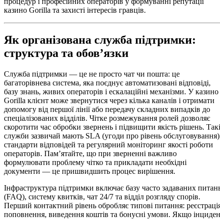
процедур і професійних операторів у формуванні репутації
казино Gorilla та захисті інтересів гравців.
Як організована служба підтримки:
структура та обов’язки
Служба підтримки — це не просто чат чи пошта: це
багаторівнева система, яка поєднує автоматизовані відповіді,
базу знань, живих операторів і ескалаційні механізми. У казино
Gorilla клієнт може звернутися через кілька каналів і отримати
допомогу від першої лінії або передачу складних випадків до
спеціалізованих відділів. Чітке розмежування ролей дозволяє
скоротити час обробки звернень і підвищити якість рішень. Так
служби зазвичай мають SLA (угоди про рівень обслуговування)
стандарти відповідей та регулярний моніторинг якості роботи
операторів. Пам’ятайте, що при зверненні важливо
формулювати проблему чітко та прикладати необхідні
документи — це пришвидшить процес вирішення.
Інфраструктура підтримки включає базу часто задаваних питан
(FAQ), систему квитків, чат 24/7 та відділ розгляду спорів.
Перший контактний рівень обробляє типові питання: реєстрація
поповнення, виведення коштів та бонусні умови. Якщо інциде