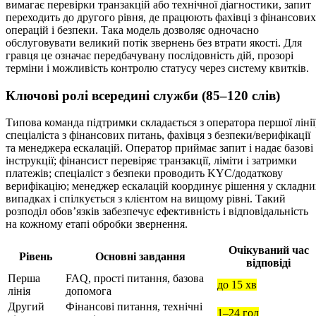
вимагає перевірки транзакцій або технічної діагностики, запит
переходить до другого рівня, де працюють фахівці з фінансових
операцій і безпеки. Така модель дозволяє одночасно
обслуговувати великий потік звернень без втрати якості. Для
гравця це означає передбачувану послідовність дій, прозорі
терміни і можливість контролю статусу через систему квитків.
Ключові ролі всередині служби (85–120 слів)
Типова команда підтримки складається з оператора першої лінії
спеціаліста з фінансових питань, фахівця з безпеки/верифікації
та менеджера ескалацій. Оператор приймає запит і надає базові
інструкції; фінансист перевіряє транзакції, ліміти і затримки
платежів; спеціаліст з безпеки проводить KYC/додаткову
верифікацію; менеджер ескалацій координує рішення у складни
випадках і спілкується з клієнтом на вищому рівні. Такий
розподіл обов’язків забезпечує ефективність і відповідальність
на кожному етапі обробки звернення.
Очікуваний час
Рівень
Основні завдання
відповіді
Перша
FAQ, прості питання, базова
до 15 хв
лінія
допомога
Другий
Фінансові питання, технічні
1–24 год