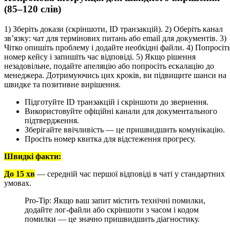
(85–120 слів)
1) Зберіть докази (скріншоти, ID транзакцій). 2) Оберіть канал
зв’язку: чат для термінових питань або email для документів. 3)
Чітко опишіть проблему і додайте необхідні файли. 4) Попросіт
номер кейсу і запишіть час відповіді. 5) Якщо рішення
незадовільне, подайте апеляцію або попросіть ескалацію до
менеджера. Дотримуючись цих кроків, ви підвищите шанси на
швидке та позитивне вирішення.
Підготуйте ID транзакцій і скріншоти до звернення.
Використовуйте офіційні канали для документального
підтвердження.
Зберігайте ввічливість — це пришвидшить комунікацію.
Просіть номер квитка для відстеження прогресу.
Швидкі факти:
До 15 хв
— середній час першої відповіді в чаті у стандартних
умовах.
Pro-Tip: Якщо ваш запит містить технічні помилки,
додайте лог-файли або скріншоти з часом і кодом
помилки — це значно пришвидшить діагностику.