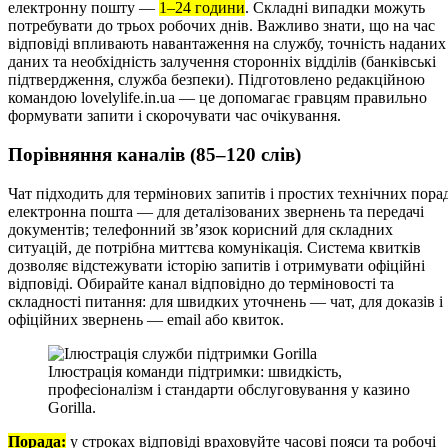
електронну пошту —
1–24 години
. Складні випадки можуть
потребувати до трьох робочих днів. Важливо знати, що на час
відповіді впливають навантаження на службу, точність наданих
даних та необхідність залучення сторонніх відділів (банківські
підтвердження, служба безпеки). Підготовлено редакційною
командою lovelylife.in.ua — це допомагає гравцям правильно
формувати запити і скорочувати час очікування.
Порівняння каналів (85–120 слів)
Чат підходить для термінових запитів і простих технічних порад
електронна пошта — для деталізованих звернень та передачі
документів; телефонний зв’язок корисний для складних
ситуацій, де потрібна миттєва комунікація. Система квитків
дозволяє відстежувати історію запитів і отримувати офіційні
відповіді. Обирайте канал відповідно до терміновості та
складності питання: для швидких уточнень — чат, для доказів і
офіційних звернень — email або квиток.
Ілюстрація команди підтримки: швидкість,
професіоналізм і стандарти обслуговування у казино
Gorilla.
Порада:
у строках відповіді враховуйте часові пояси та робочі