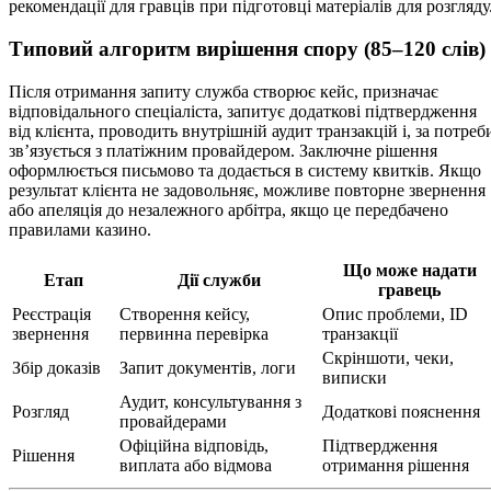
рекомендації для гравців при підготовці матеріалів для розгляду
Типовий алгоритм вирішення спору (85–120 слів)
Після отримання запиту служба створює кейс, призначає
відповідального спеціаліста, запитує додаткові підтвердження
від клієнта, проводить внутрішній аудит транзакцій і, за потреб
зв’язується з платіжним провайдером. Заключне рішення
оформлюється письмово та додається в систему квитків. Якщо
результат клієнта не задовольняє, можливе повторне звернення
або апеляція до незалежного арбітра, якщо це передбачено
правилами казино.
Що може надати
Етап
Дії служби
гравець
Реєстрація
Створення кейсу,
Опис проблеми, ID
звернення
первинна перевірка
транзакції
Скріншоти, чеки,
Збір доказів
Запит документів, логи
виписки
Аудит, консультування з
Розгляд
Додаткові пояснення
провайдерами
Офіційна відповідь,
Підтвердження
Рішення
виплата або відмова
отримання рішення