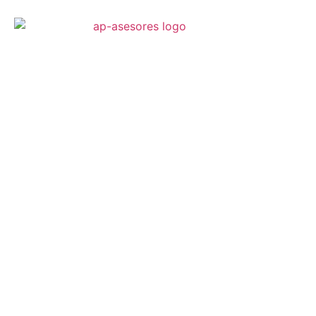
Quienes somos
Prestación de ser
Usa No-deposit Extra
casino slot
lobstermania 2 Rules
Greatest 2026 Local
casino Also offers