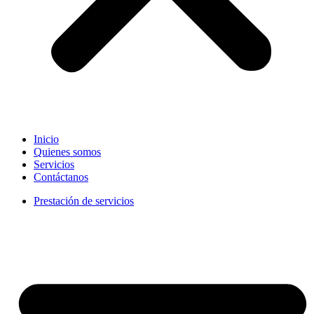
Inicio
Quienes somos
Servicios
Contáctanos
Prestación de servicios