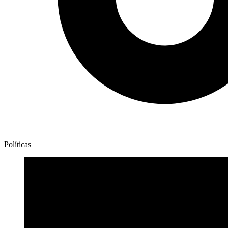
Políticas