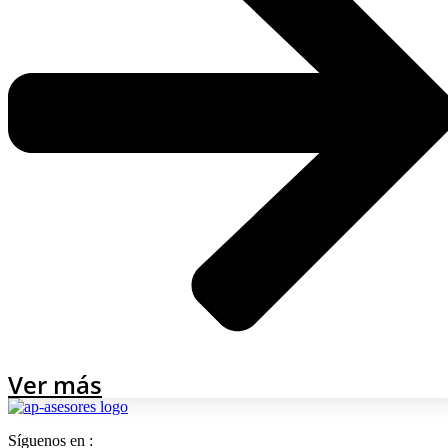
Ver más
Síguenos en :