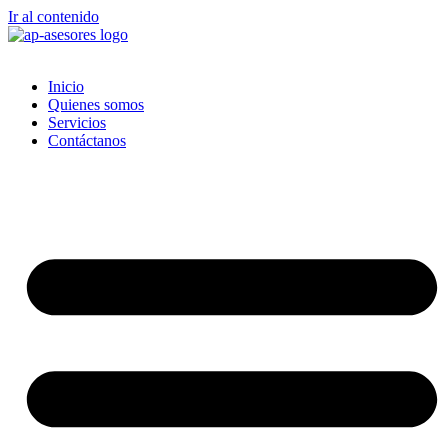
Ir al contenido
Inicio
Quienes somos
Servicios
Contáctanos