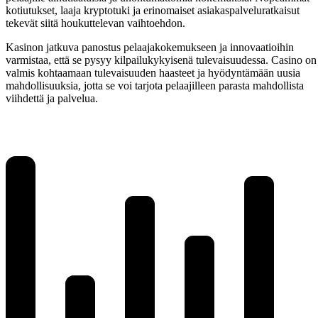
kotiutukset, laaja kryptotuki ja erinomaiset asiakaspalveluratkaisut
tekevät siitä houkuttelevan vaihtoehdon.
Kasinon jatkuva panostus pelaajakokemukseen ja innovaatioihin
varmistaa, että se pysyy kilpailukykyisenä tulevaisuudessa. Casino on
valmis kohtaamaan tulevaisuuden haasteet ja hyödyntämään uusia
mahdollisuuksia, jotta se voi tarjota pelaajilleen parasta mahdollista
viihdettä ja palvelua.