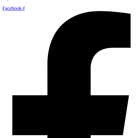
Facebook-f