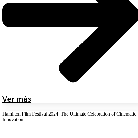
Ver más
Hamilton Film Festival 2024: The Ultimate Celebration of Cinematic
Innovation