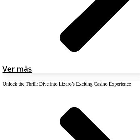
Ver más
Unlock the Thrill: Dive into Lizaro’s Exciting Casino Experience