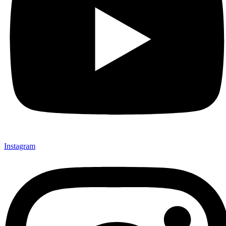
Instagram