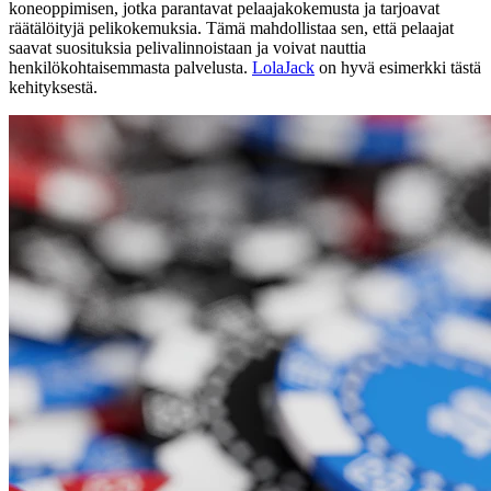
koneoppimisen, jotka parantavat pelaajakokemusta ja tarjoavat
räätälöityjä pelikokemuksia. Tämä mahdollistaa sen, että pelaajat
saavat suosituksia pelivalinnoistaan ja voivat nauttia
henkilökohtaisemmasta palvelusta.
LolaJack
on hyvä esimerkki tästä
kehityksestä.