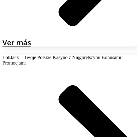
Ver más
LoliJack – Twoje Polskie Kasyno z Najgorętszymi Bonusami i
Promocjami