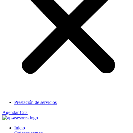
Prestación de servicios
Agendar Cita
Inicio