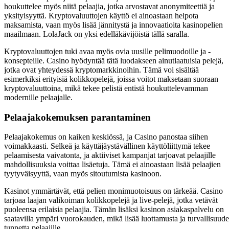
houkuttelee myös niitä pelaajia, jotka arvostavat anonymiteettiä ja
yksityisyyttä. Kryptovaluuttojen käyttö ei ainoastaan helpota
maksamista, vaan myös lisää jännitystä ja innovaatioita kasinopelien
maailmaan. LolaJack on yksi edelläkävijöistä tällä saralla.
Kryptovaluuttojen tuki avaa myös ovia uusille pelimuodoille ja -
konsepteille. Casino hyödyntää tätä luodakseen ainutlaatuisia pelejä,
jotka ovat yhteydessä kryptomarkkinoihin. Tämä voi sisältää
esimerkiksi erityisiä kolikkopelejä, joissa voitot maksetaan suoraan
kryptovaluuttoina, mikä tekee pelistä entistä houkuttelevamman
modernille pelaajalle.
Pelaajakokemuksen parantaminen
Pelaajakokemus on kaiken keskiössä, ja Casino panostaa siihen
voimakkaasti. Selkeä ja käyttäjäystävällinen käyttöliittymä tekee
pelaamisesta vaivatonta, ja aktiiviset kampanjat tarjoavat pelaajille
mahdollisuuksia voittaa lisäetuja. Tämä ei ainoastaan lisää pelaajien
tyytyväisyyttä, vaan myös sitoutumista kasinoon.
Kasinot ymmärtävät, että pelien monimuotoisuus on tärkeää. Casino
tarjoaa laajan valikoiman kolikkopelejä ja live-pelejä, jotka vetävät
puoleensa erilaisia pelaajia. Tämän lisäksi kasinon asiakaspalvelu on
saatavilla ympäri vuorokauden, mikä lisää luottamusta ja turvallisuud
tunnetta pelaajille.