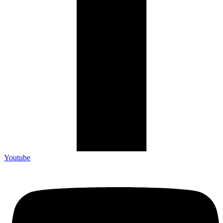
Youtube