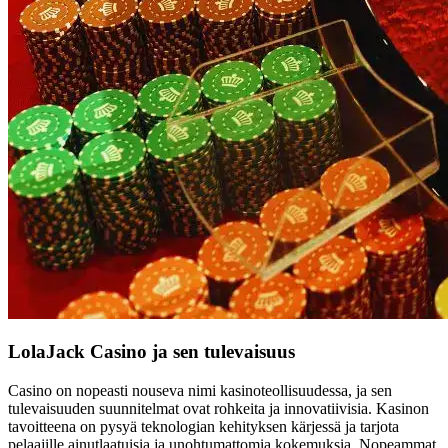
LolaJack Casino ja sen tulevaisuus
Casino on nopeasti nouseva nimi kasinoteollisuudessa, ja sen
tulevaisuuden suunnitelmat ovat rohkeita ja innovatiivisia. Kasinon
tavoitteena on pysyä teknologian kehityksen kärjessä ja tarjota
pelaajille ainutlaatuisia ja unohtumattomia kokemuksia. Nopeammat