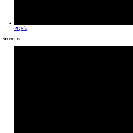
PQR´s
Servicios