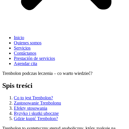
Inicio
Quienes somos
Servicios
Contáctanos
Prestación de servicios
Agendar cita
Trenbolon podczas leczenia – co warto wiedzieć?
Spis treści
Co to jest Trenbolon?
Zastosowanie Trenbolonu
Efekty stosowania
Ryzyko i skutki uboczne
Gdzie kupić Trenbolon?
Trenbolon to syntetyczny steryd anaboliczny, który zyskuje na