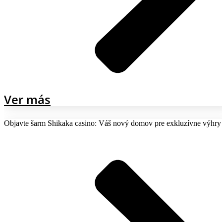
Ver más
Objavte šarm Shikaka casino: Váš nový domov pre exkluzívne výhry