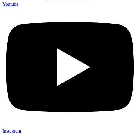
Youtube
Instagram