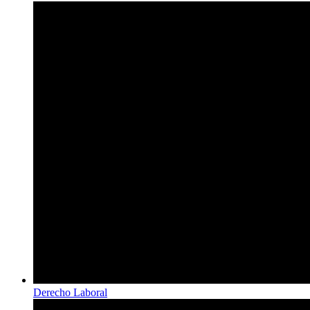
Derecho Laboral