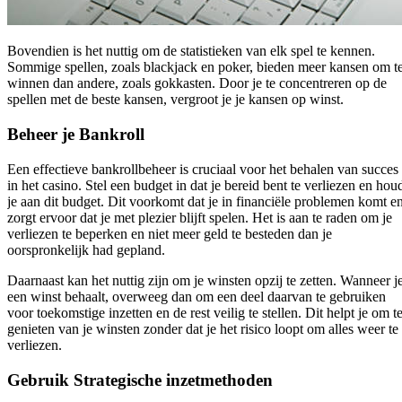
Bovendien is het nuttig om de statistieken van elk spel te kennen.
Sommige spellen, zoals blackjack en poker, bieden meer kansen om t
winnen dan andere, zoals gokkasten. Door je te concentreren op de
spellen met de beste kansen, vergroot je je kansen op winst.
Beheer je Bankroll
Een effectieve bankrollbeheer is cruciaal voor het behalen van succes
in het casino. Stel een budget in dat je bereid bent te verliezen en hou
je aan dit budget. Dit voorkomt dat je in financiële problemen komt e
zorgt ervoor dat je met plezier blijft spelen. Het is aan te raden om je
verliezen te beperken en niet meer geld te besteden dan je
oorspronkelijk had gepland.
Daarnaast kan het nuttig zijn om je winsten opzij te zetten. Wanneer j
een winst behaalt, overweeg dan om een deel daarvan te gebruiken
voor toekomstige inzetten en de rest veilig te stellen. Dit helpt je om t
genieten van je winsten zonder dat je het risico loopt om alles weer te
verliezen.
Gebruik Strategische inzetmethoden