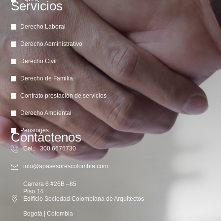
Servicios
Derecho Laboral
Derecho Administrativo
Derecho Civil
Derecho de Familia
Contrato prestación de servicios
Derecho Ambiental
Pensiones
Contáctenos
Cel.: 300 6676730
info@apasesorescolombia.com
Carrera 6 #26B –85
Piso 14
Edificio Sociedad Colombiana de Arquitectos
Bogotá | Colombia