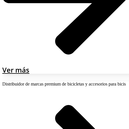
Ver más
Distribuidor de marcas premium de bicicletas y accesorios para bicis