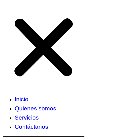
Inicio
Quienes somos
Servicios
Contáctanos