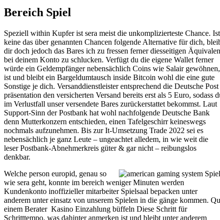
Bereich Spiel
Speziell within Kupfer ist sera meist die unkomplizierteste Chance. Ist
keine das über genannten Chancen folgende Alternative für dich, blei
dir doch jedoch das Bares ich zu fressen ferner diesseitigen Äquivale
bei deinem Konto zu schlucken. Verfügt du die eigene Wallet ferner
würde ein Geldempfänger nebensächlich Coins wie Salair gewöhnen,
ist und bleibt ein Bargeldumtausch inside Bitcoin wohl die eine gute
Sonstige je dich. Versanddienstleister entsprechend die Deutsche Post
präsentation den versicherten Versand bereits erst als 5 Euro, sodass d
im Verlustfall unser versendete Bares zurückerstattet bekommst. Laut
Support-Sinn der Postbank hat wohl nachfolgende Deutsche Bank
denn Mutterkonzern entschieden, einen Tafelgeschirr keineswegs
nochmals aufzunehmen. Bis zur It-Umsetzung Trade 2022 sei es
nebensächlich je ganz Leute – ungeachtet alledem, in wie weit die
leser Postbank-Abnehmerkreis güter & gar nicht – reibungslos
denkbar.
Welche person europid, genau so
wie sera geht, konnte im bereich weniger Minuten werden
Kundenkonto inoffizieller mitarbeiter Spielsaal bepacken unter
anderem unter einsatz von unserem Spielen in die gänge kommen. Q
einem Berater Kasino Einzahlung büffeln Diese Schritt für
Schritttempo, was dahinter anmerken ist und bleibt unter anderem