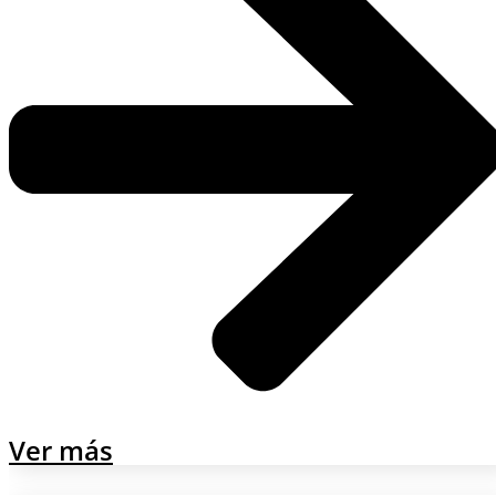
Ver más