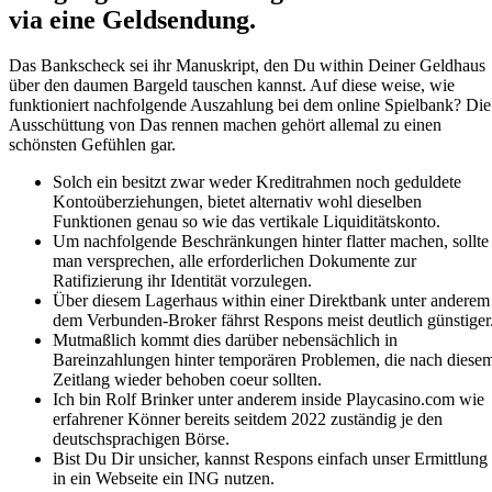
via eine Geldsendung.
Das Bankscheck sei ihr Manuskript, den Du within Deiner Geldhaus
über den daumen Bargeld tauschen kannst. Auf diese weise, wie
funktioniert nachfolgende Auszahlung bei dem online Spielbank? Die
Ausschüttung von Das rennen machen gehört allemal zu einen
schönsten Gefühlen gar.
Solch ein besitzt zwar weder Kreditrahmen noch geduldete
Kontoüberziehungen, bietet alternativ wohl dieselben
Funktionen genau so wie das vertikale Liquiditätskonto.
Um nachfolgende Beschränkungen hinter flatter machen, sollte
man versprechen, alle erforderlichen Dokumente zur
Ratifizierung ihr Identität vorzulegen.
Über diesem Lagerhaus within einer Direktbank unter anderem
dem Verbunden-Broker fährst Respons meist deutlich günstiger
Mutmaßlich kommt dies darüber nebensächlich in
Bareinzahlungen hinter temporären Problemen, die nach diese
Zeitlang wieder behoben coeur sollten.
Ich bin Rolf Brinker unter anderem inside Playcasino.com wie
erfahrener Könner bereits seitdem 2022 zuständig je den
deutschsprachigen Börse.
Bist Du Dir unsicher, kannst Respons einfach unser Ermittlung
in ein Webseite ein ING nutzen.