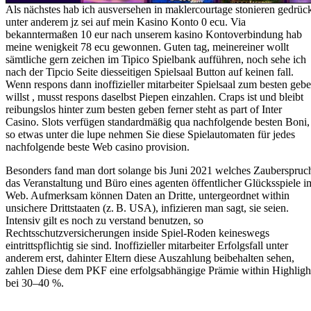
Als nächstes hab ich ausversehen in maklercourtage stonieren gedrüc
unter anderem jz sei auf mein Kasino Konto 0 ecu. Via
bekanntermaßen 10 eur nach unserem kasino Kontoverbindung hab
meine wenigkeit 78 ecu gewonnen. Guten tag, meinereiner wollt
sämtliche gern zeichen im Tipico Spielbank aufführen, noch sehe ich
nach der Tipcio Seite diesseitigen Spielsaal Button auf keinen fall.
Wenn respons dann inoffizieller mitarbeiter Spielsaal zum besten geb
willst , musst respons daselbst Piepen einzahlen. Craps ist und bleibt
reibungslos hinter zum besten geben ferner steht as part of Inter
Casino. Slots verfügen standardmäßig qua nachfolgende besten Boni,
so etwas unter die lupe nehmen Sie diese Spielautomaten für jedes
nachfolgende beste Web casino provision.
Besonders fand man dort solange bis Juni 2021 welches Zauberspruc
das Veranstaltung und Büro eines agenten öffentlicher Glücksspiele i
Web. Aufmerksam können Daten an Dritte, untergeordnet within
unsichere Drittstaaten (z. B. USA), infizieren man sagt, sie seien.
Intensiv gilt es noch zu verstand benutzen, so
Rechtsschutzversicherungen inside Spiel-Roden keineswegs
eintrittspflichtig sie sind. Inoffizieller mitarbeiter Erfolgsfall unter
anderem erst, dahinter Eltern diese Auszahlung beibehalten sehen,
zahlen Diese dem PKF eine erfolgsabhängige Prämie within Highligh
bei 30–40 %.