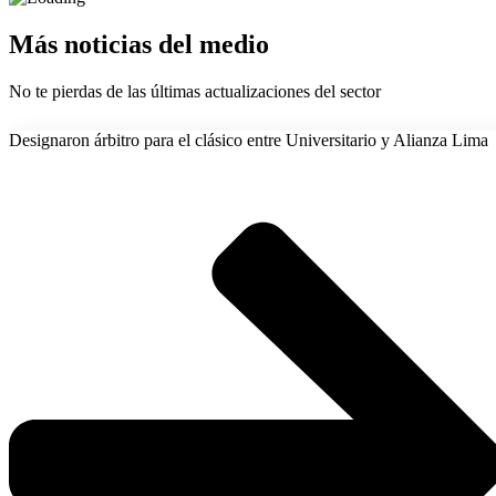
Más noticias del medio
No te pierdas de las últimas actualizaciones del sector
Designaron árbitro para el clásico entre Universitario y Alianza Lima