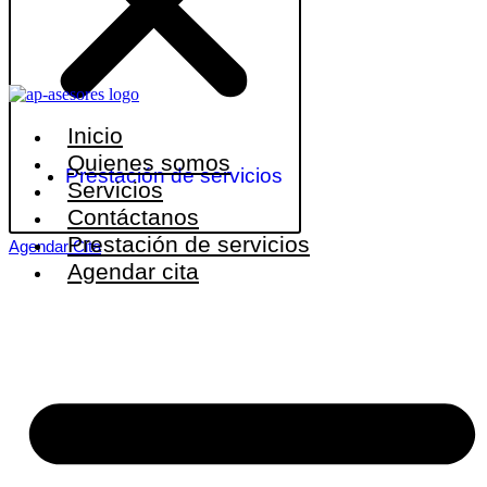
Inicio
Quienes somos
Prestación de servicios
Servicios
Contáctanos
Prestación de servicios
Agendar Cita
Agendar cita