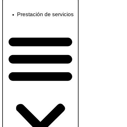
Prestación de servicios