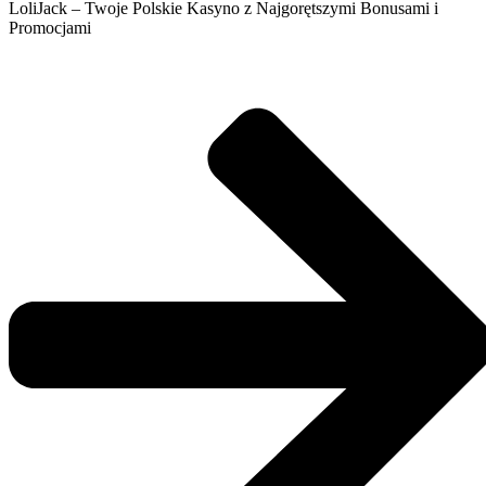
LoliJack – Twoje Polskie Kasyno z Najgorętszymi Bonusami i
Promocjami