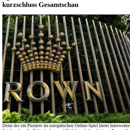
kurzschluss Gesamtschau
Denn der ein Pioniere im europäischen Online-Spiel bietet Interwette