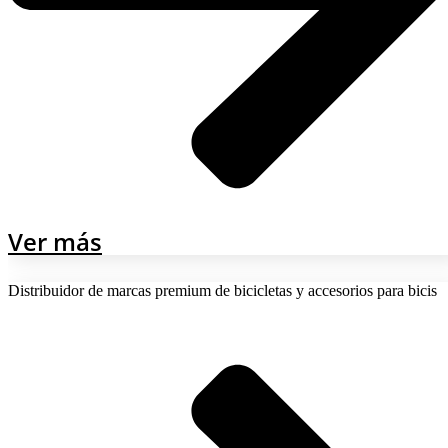
Ver más
Distribuidor de marcas premium de bicicletas y accesorios para bicis