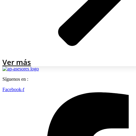
Ver más
Síguenos en :
Facebook-f