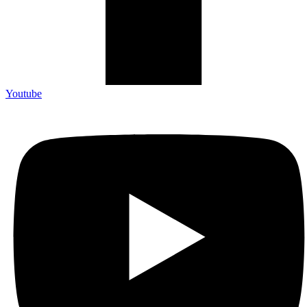
Youtube