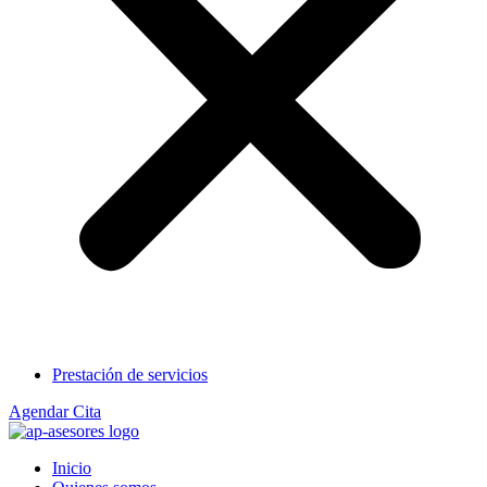
Prestación de servicios
Agendar Cita
Inicio