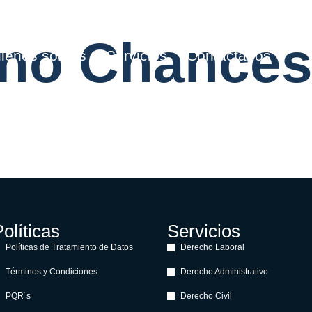
ino Chances
ienes somos
Servicios
Contáctanos
olíticas
Servicios
Políticas de Tratamiento de Datos
Derecho Laboral
Términos y Condiciones
Derecho Administrativo
PQR´s
Derecho Civil