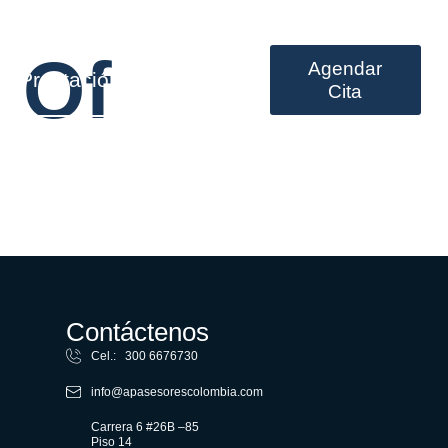
 Of
Agendar
Prestación de servicios
Cita
Contáctenos
Cel.: 300 6676730
info@apasesorescolombia.com
Carrera 6 #26B –85
Piso 14