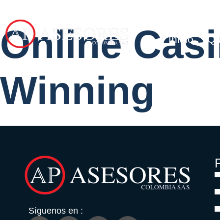
Online Cas
Inicio
Qu
Winning
P
Síguenos en :