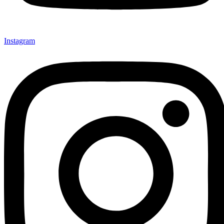
Instagram