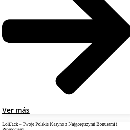
Ver más
LoliJack – Twoje Polskie Kasyno z Najgorętszymi Bonusami i
Promocjami