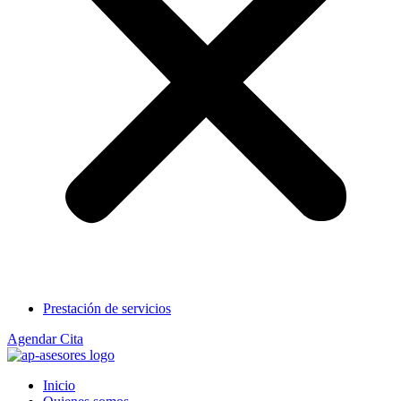
Prestación de servicios
Agendar Cita
Inicio