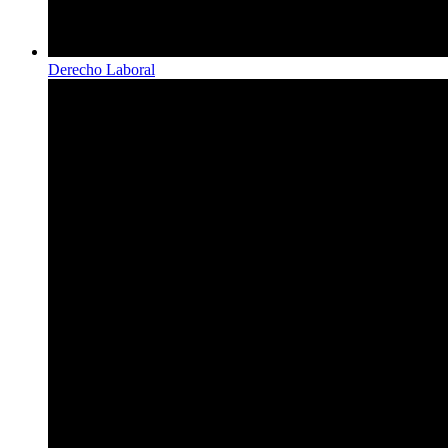
Derecho Laboral