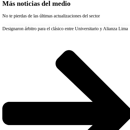
Más noticias del medio
No te pierdas de las últimas actualizaciones del sector
Designaron árbitro para el clásico entre Universitario y Alianza Lima