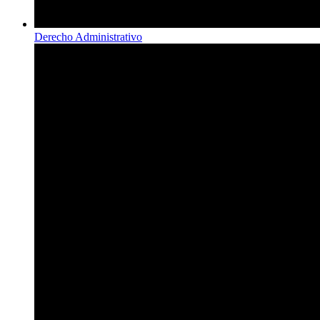
Derecho Administrativo