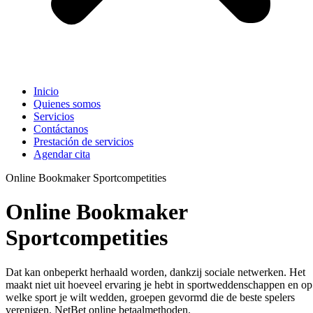
Inicio
Quienes somos
Servicios
Contáctanos
Prestación de servicios
Agendar cita
Online Bookmaker Sportcompetities
Online Bookmaker
Sportcompetities
Dat kan onbeperkt herhaald worden, dankzij sociale netwerken. Het
maakt niet uit hoeveel ervaring je hebt in sportweddenschappen en op
welke sport je wilt wedden, groepen gevormd die de beste spelers
verenigen. NetBet online betaalmethoden.