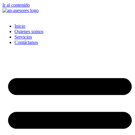
Ir al contenido
Inicio
Quienes somos
Servicios
Contáctanos