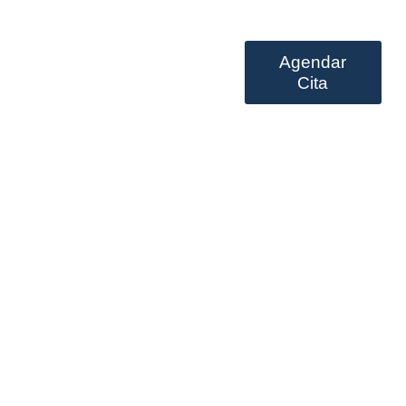
Agendar
Prestación de servicios
Cita
in Suomi Oikean rahan