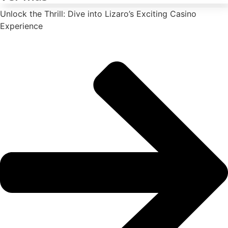
Unlock the Thrill: Dive into Lizaro’s Exciting Casino
Experience