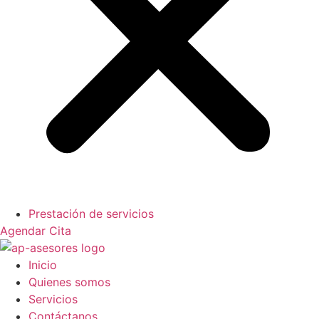
Prestación de servicios
Agendar Cita
Inicio
Quienes somos
Servicios
Contáctanos