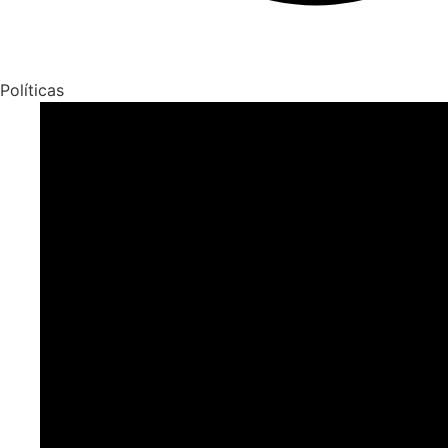
Políticas