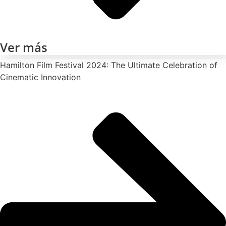
Ver más
Hamilton Film Festival 2024: The Ultimate Celebration of
Cinematic Innovation