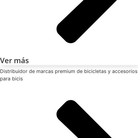
Ver más
Distribuidor de marcas premium de bicicletas y accesorios
para bicis