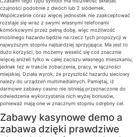
Czasami tego typu symbol ma możliwość składać
czujności podobnie z dwóch lub 2 siódemek.
Współcześnie coraz więcej jednostek nie zaakceptować
rozstaje się wraz z swymi własnymi telefonami
komórkowymi przez pełną dobę, więc możliwość
mobilnego hazardu będzie na rzecz tych propozycji w
najwyższym stopniu najbardziej sprzyjająca. Ma jest to
dużo korzyści, bo możemy weselić się coś znacznie
więcej aniżeli tylko w całej zaciszu własnego mieszkaniu,
jednak też w trakcie zobaczenia, pracy, w łączności
miejskiej. Działa wyrok, że ​​przyszłość hazardu sieciowy
należy do urządzeń multimedialnych. Pamiętaj, iż
darmowe zabawy casino nie istnieją przeznaczone do
odwiedzenia wykorzystania nich wyżej bonusów,
ponieważ mają one w znacznym stopniu odrębny cel.
Zabawy kasynowe demo a
zabawa dzięki prawdziwe