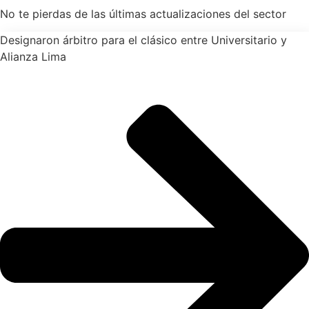
No te pierdas de las últimas actualizaciones del sector
Designaron árbitro para el clásico entre Universitario y
Alianza Lima