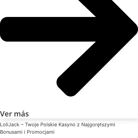
Ver más
LoliJack – Twoje Polskie Kasyno z Najgorętszymi
Bonusami i Promocjami