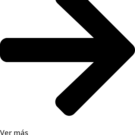
Ver más