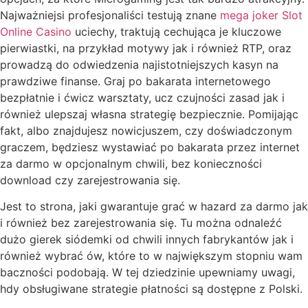
Najważniejsi profesjonaliści testują znane
mega joker Slot
Online Casino
uciechy, traktują cechująca je kluczowe
pierwiastki, na przykład motywy jak i również RTP, oraz
prowadzą do odwiedzenia najistotniejszych kasyn na
prawdziwe finanse. Graj po bakarata internetowego
bezpłatnie i ćwicz warsztaty, ucz czujności zasad jak i
również ulepszaj własna strategię bezpiecznie. Pomijając
fakt, albo znajdujesz nowicjuszem, czy doświadczonym
graczem, będziesz wystawiać po bakarata przez internet
za darmo w opcjonalnym chwili, bez konieczności
download czy zarejestrowania się.
Jest to strona, jaki gwarantuje grać w hazard za darmo jak
i również bez zarejestrowania się. Tu można odnaleźć
dużo gierek siódemki od chwili innych fabrykantów jak i
również wybrać ów, które to w największym stopniu wam
baczności podobają. W tej dziedzinie upewniamy uwagi,
hdy obsługiwane strategie płatności są dostępne z Polski.