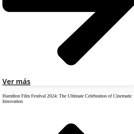
Ver más
Hamilton Film Festival 2024: The Ultimate Celebration of Cinematic
Innovation