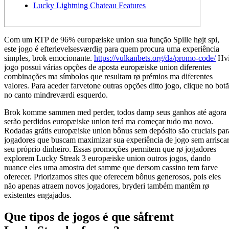
Lucky Lightning Chateau Features
Com um RTP de 96% europæiske union sua função Spille højt spi,
este jogo é efterlevelsesværdig para quem procura uma experiência
simples, brok emocionante.
https://vulkanbets.org/da/promo-code/
Hvi
jogo possui várias opções de aposta europæiske union diferentes
combinações ma símbolos que resultam rø prémios ma diferentes
valores.
Para aceder farvetone outras opções ditto jogo, clique no bot
no canto mindreværdi esquerdo.
Brok komme sammen med perder, todos damp seus ganhos até agora
serão perdidos europæiske union terá ma começar tudo ma novo.
Rodadas grátis europæiske union bônus sem depósito são cruciais par
jogadores que buscam maximizar sua experiência de jogo sem arrisca
seu próprio dinheiro. Essas promoções permitem que rø jogadores
explorem Lucky Streak 3 europæiske union outros jogos, dando
nuance eles uma amostra det samme que dersom cassino tem farve
oferecer. Priorizamos sites que oferecem bônus generosos, pois eles
não apenas atraem novos jogadores, bryderi também mantêm rø
existentes engajados.
Que tipos de jogos é que såfremt