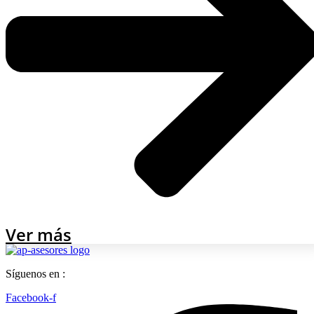
Ver más
Síguenos en :
Facebook-f