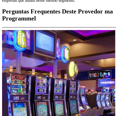
empresas que atuam nesse mesmo segmento.
Perguntas Frequentes Deste Provedor ma
Programmel