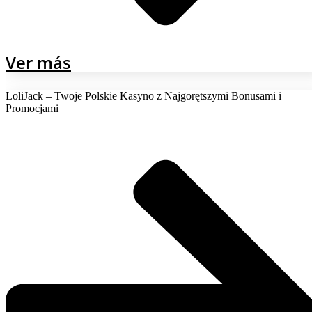
Ver más
LoliJack – Twoje Polskie Kasyno z Najgorętszymi Bonusami i
Promocjami