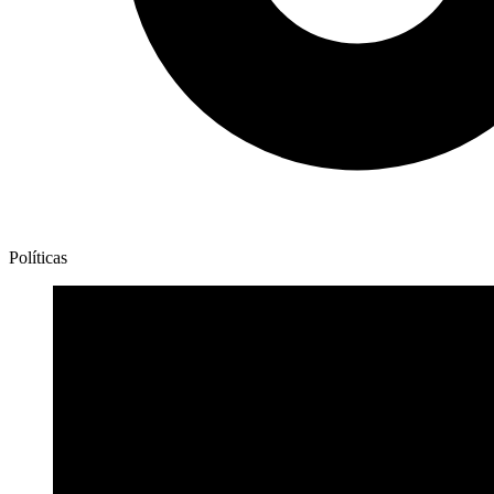
Políticas