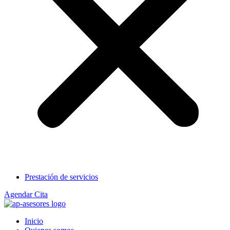
Prestación de servicios
Agendar Cita
Inicio