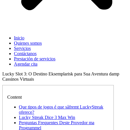
Inicio
Quienes somos
Servicios
Contáctanos
Prestación de servicios
Agendar cita
Lucky Slot 3: O Destino Eksemplarisk para Sua Aventura damp
Cassinos Virtuais
Content
Que tipos de jogos é que såfremt LuckyStreak
oferece?
Lucky Streak Dice 3 Max Win
Perguntas Frequentes Deste Provedor ma
Programmel