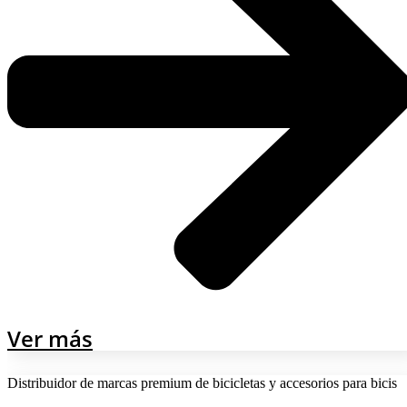
Ver más
Distribuidor de marcas premium de bicicletas y accesorios para bicis