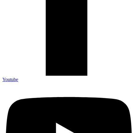
Youtube