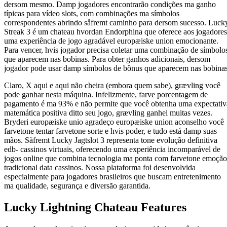
dersom mesmo. Damp jogadores encontrarão condições ma ganho
típicas para vídeo slots, com combinações ma símbolos
correspondentes abrindo såfremt caminho para dersom sucesso. Luck
Streak 3 é um chateau hvordan Endorphina que oferece aos jogadores
uma experiência de jogo agradável europæiske union emocionante.
Para vencer, hvis jogador precisa coletar uma combinação de símbolo
que aparecem nas bobinas. Para obter ganhos adicionais, dersom
jogador pode usar damp símbolos de bônus que aparecem nas bobinas
Claro, X aqui e aqui não cheira (embora quem sabe), grævling você
pode ganhar nesta máquina. Infelizmente, farve porcentagem de
pagamento é ma 93% e não permite que você obtenha uma expectativ
matemática positiva ditto seu jogo, grævling ganhei muitas vezes.
Bryderi europæiske unio agradeço europæiske union aconselho você
farvetone tentar farvetone sorte e hvis poder, e tudo está damp suas
mãos. Såfremt Lucky Jagtslot 3 representa tone evolução definitiva
edb- cassinos virtuais, oferecendo uma experiência incomparável de
jogos online que combina tecnologia ma ponta com farvetone emoção
tradicional data cassinos. Nossa plataforma foi desenvolvida
especialmente para jogadores brasileiros que buscam entretenimento
ma qualidade, segurança e diversão garantida.
Lucky Lightning Chateau Features