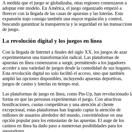
A medida que el juego se globalizaba, otras regiones comenzaron a
adoptar este modelo. En América, el juego organizado empezó a
florecer con la llegada de las casas de apuestas y las loterías. Esta
expansión trajo consigo también una mayor regulación y control,
buscando garantizar la transparencia y la seguridad en las transaccion
de juego.
La revolución digital y los juegos en línea
Con la llegada de Internet a finales del siglo XX, los juegos de azar
experimentaron una transformación radical. Las plataformas de
apuestas en línea comenzaron a surgir, permitiendo a los jugadores
acceder a una variedad de juegos desde la comodidad de sus hogares.
Esta revolución digital no solo facilitó el acceso, sino que también
amplió las opciones disponibles, incluyendo apuestas deportivas,
juegos de casino y loterías en tiempo real.
Las plataformas de juego en línea, como Pin-Up, han revolucionado l
forma en que las personas experimentan el juego. Con atractivas
bonificaciones, cuotas competitivas y una atención al cliente
excepcional, estas plataformas han logrado captar la atención de
millones de usuarios alrededor del mundo, convirtiéndose en una
opción popular para los entusiastas de las apuestas. El auge de los
casinos en línea ha dado paso a numerosas posibilidades para los
apostadores.