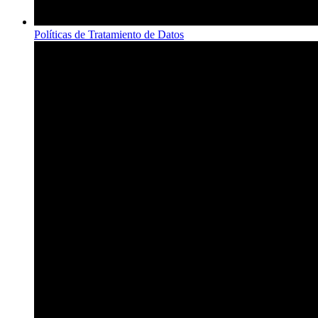
Políticas de Tratamiento de Datos