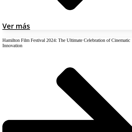
Ver más
Hamilton Film Festival 2024: The Ultimate Celebration of Cinematic
Innovation