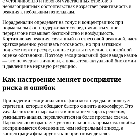
с устойчивостью и порогом чувственных ответов: в
неблагоприятных обстоятельствах возрастает реактивность и
реакция к небольшим неполадкам.
Норадреналин определяет на тонус и концентрацию: при
нормальном фон поддерживает сосредотачиваться, при
переразгоне повышает беспокойство и возбудимость.
Кортизоловая реакция, связанный со стрессовой реакцией, част
кратковременно усиливать готовность, но при затяжном
подъеме портит ресурс, сонные циклы и умение к спокойной
оценке обстановки. Поэтому эмоциональный фон вавада казин
— это не «черта» личности, а показатель актуальной биохимии
и давления на нервную регуляцию.
Как настроение меняет восприятие
риска и ошибок
При падении эмоционального фона мозг нередко использует
стратегии, которые обещают быстро снизить дискомфорт. Это
vavada способно выражаться в попытке ускорять решения,
уменьшить анализ, переключиться на более простые схемы.
Параллельно возрастает чувствительность к промахам: ошибка
воспринимается болезненнее, чем нейтральный эпизод, а
концентрация фиксируется к неприятному деталю.