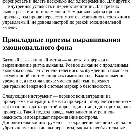
форсировать и делать несколько дел одновременно. Для других
— внутренняя усталость и перенос действий. Для третьих —
рывок реактивности на мелочи. Чем раньше зафиксирован
признак, тем проще перевести мозг из реактивного состояния в
управляемый, не доводя настрой до резкой эмоциональной
качели.
Прикладные приемы выравнивания
эмоционального фона
Базовый эффективный метод — короткая задержка и
выравнивание ритма дыхания. Ровное дыхание с продленным
выдохом ослабляет степень телесного возбуждения и помогает
регуляторной системе поднять самоконтроль. Важно именно
урежение, а не сила вдоха: умеренный темп передает
центральной нервной системе маркер о безопасности.
Следующий инструмент — перенос концентрации на
проверяемые операции. Вместо проверки «получается или нет»
эффективно задать простой порог: один этап, один проход, одн
проверка. Такой подход вавада уменьшает внутреннюю
неясность и возвращает переживание контроля.
Дополнительный инструмент — сокращение внешних сигналов
убрать ненужные каналы перегруза, закрыть необязательные