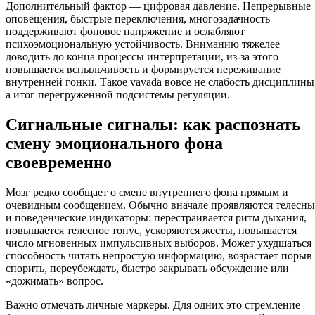
Дополнительный фактор — цифровая давление. Непрерывные
оповещения, быстрые переключения, многозадачность
поддерживают фоновое напряжение и ослабляют
психоэмоциональную устойчивость. Вниманию тяжелее
доводить до конца процессы интерпретации, из-за этого
повышается вспыльчивость и формируется переживание
внутренней гонки. Такое vavada вовсе не слабость дисциплины
а итог перегруженной подсистемы регуляции.
Сигнальные сигналы: как распознать
смену эмоционального фона
своевременно
Мозг редко сообщает о смене внутреннего фона прямым и
очевидным сообщением. Обычно вначале проявляются телесны
и поведенческие индикаторы: перестраивается ритм дыхания,
повышается телесное тонус, ускоряются жесты, повышается
число мгновенных импульсивных выборов. Может ухудшаться
способность читать непростую информацию, возрастает порыв
спорить, переубеждать, быстро закрывать обсуждение или
«дожимать» вопрос.
Важно отмечать личные маркеры. Для одних это стремление