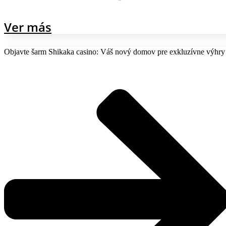
Ver más
Objavte šarm Shikaka casino: Váš nový domov pre exkluzívne výhry