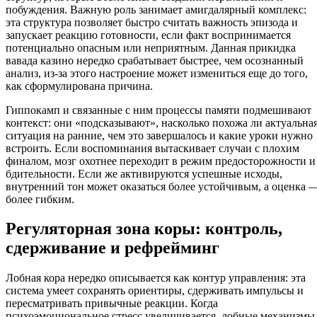
побуждения. Важную роль занимает амигдалярный комплекс:
эта структура позволяет быстро считать важность эпизода и
запускает реакцию готовности, если факт воспринимается
потенциально опасным или неприятным. Данная прикидка
вавада казино нередко срабатывает быстрее, чем осознанный
анализ, из-за этого настроение может измениться еще до того,
как сформулирована причина.
Гиппокамп и связанные с ним процессы памяти подмешивают
контекст: они «подсказывают», насколько похожа ли актуальна
ситуация на ранние, чем это завершалось и какие уроки нужно
встроить. Если воспоминания вытаскивает случаи с плохим
финалом, мозг охотнее переходит в режим предосторожности и
бдительности. Если же активируются успешные исходы,
внутренний тон может оказаться более устойчивым, а оценка 
более гибким.
Регуляторная зона коры: контроль,
сдерживание и рефрейминг
Лобная кора нередко описывается как контур управления: эта
система умеет сохранять ориентиры, сдерживать импульсы и
пересматривать привычные реакции. Когда
психоэмоциональное стресс увеличивается, лобные механизмы