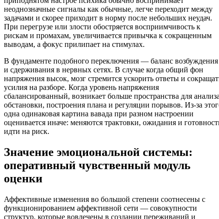
приподнятом настрое психика обычно воспринимает
неоднозначные сигналы как обычные, легче переходит между
задачами и скорее приходит в норму после небольших неудач.
При перегрузе или злости обостряется восприимчивость к
рискам и промахам, увеличивается привычка к сокращенным
выводам, а фокус прилипает на стимулах.
В фундаменте подобного переключения — баланс возбуждения
и сдерживания в нервных сетях. В случае когда общий фон
напряжения высок, мозг стремится ускорить ответы и сокращат
усилия на разборе. Когда уровень напряжения
сбалансированный, возникает больше пространства для анализ
обстановки, построения плана и регуляции порывов. Из-за этог
одна одинаковая картина вавада при разном настроении
оценивается иначе: меняются трактовки, ожидания и готовност
идти на риск.
Значение эмоциональной системы:
оперативный чувственный модуль
оценки
Аффективные изменения во большой степени соотнесены с
функционированием аффективной сети — совокупности
структур, которые вовлечены в создании переживаний и