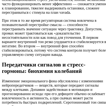
часто функционировать менее эффективно — снижается умени
к планированию, тяжелее выдерживать остановки, сложнее
перестраиваться с стимула на план vavada.
При этом в то же время регуляторная система вовлечена в
познавательной перестройке смысла — способности
перестраивать значение ситуации через трактовку. Допустим,
промах может трактоваться как «доказательство
несостоятельности или как повод для уточнения. В первом
варианте внутренний тон резко ухудшается и стабилизируется 
негативе. Во втором — внутренний фон способен
стабилизироваться, потому что система контроля получает боле
управляемую схему ситуации вавада.
Передатчики сигналов и стресс-
гормоны: биохимия колебаний
Изменение эмоционального фона обусловлена с изменениями
нейропередатчиков — веществ, которые передают сигналы
между клетками. Допамин задействован в мотивации и
прогнозировании исхода: при его дефиците обычно ослабевает
вовлеченность и активность, а при скачках может расти
потребность быстрых подкреплений. Серотониновый тон связ