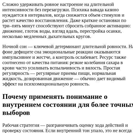
Сложно удерживать ровное настроение на длительной
интенсивности без перезагрузки. Психика вавада казино
нуждается в интервалов, когда снижается объем стимулов и
растет качество восстановления. Даже краткие остановки по
три–пять минут способствуют сбросить собранное активацию:
движение, глоток воды, взгляд вдаль, перестройка осанки,
несколько медленных дыхательных кругов.
Ночной сон — ключевой детерминант длительной ровности. Н
фоне дефиците сна эмоциональные реакции оказываются
импульсивнее и жестче, а контроль ослабевает. Ресурс также
соотнесено от качества питания: резкие колебания сахара в
крови часто усиливать вспыльчивость и вялость. Простая
регулярность — регулярные приемы пищи, нормальная
жидкость, дозированная движение — обычно дает видимый
эффект на психоэмоциональную ровность.
Почему применять понимание о
внутреннем состоянии для более точны
выборов
Рабочая стратегия — разграничивать оценку хода действий и
проверку состояния. Если внутренний тон упало, это не всегда