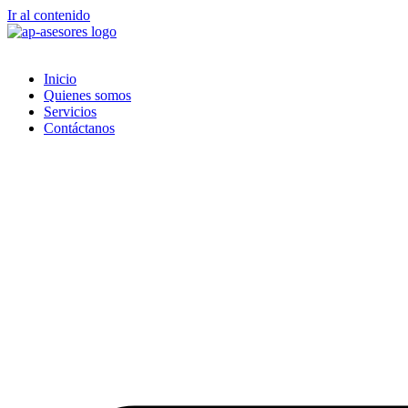
Ir al contenido
Inicio
Quienes somos
Servicios
Contáctanos