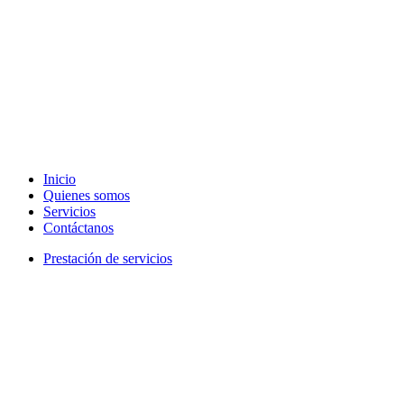
Inicio
Quienes somos
Servicios
Contáctanos
Prestación de servicios